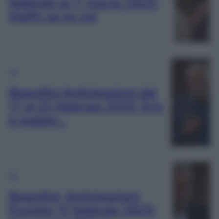
febbraio al 1° marzo 2025:
Steffy se ne va!
TV
Beautiful Anticipazioni dal
17 al 22 febbraio 2025: Eric
è malato…
TV
Beautiful, Anticipazioni
Puntata 15 febbraio 2025: