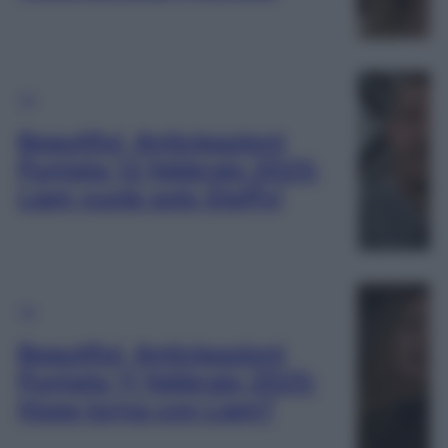
TV
Beautiful, Anticipazioni
Puntata 12 febbraio 2025:
Liam vuole solo Steffy!
TV
Beautiful, Anticipazioni
Puntata 11 febbraio 2025:
Hope torna con Liam?