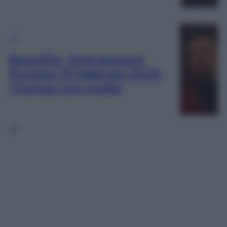
TV
Beautiful, Anticipazioni
Puntata 10 febbraio 2025:
Thomas non molla!
1
2