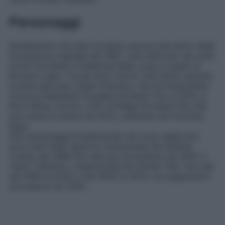
Personaggi
Attualmente, nel cast troviamo ancora due attori della
formazione originale del 1987: John McCook nel ruolo
di Eric Forrester e Katherine Kelly Lang in quello di
Brooke Logan. Tra gli attori storici che hanno lasciato
la serie spiccano Susan Flannery, che ha interpretato
l’iconica Stephanie Douglas Forrester fino al 2012, e
Ronn Moss, storico volto di Ridge Forrester fino alla
sua uscita di scena nel 2012, sostituito da Thorsten
Kaye.
Altri personaggi fondamentali nel corso degli anni
sono stati Sally Spectra, interpretata da Darlene
Conley dal 1989 fino alla sua scomparsa nel 2007, e
Taylor Hamilton, impersonata da Hunter Tylo, nel cast
dal 1990 al 2002 e dal 2005 al 2013, con apparizioni
successive nel 2014.