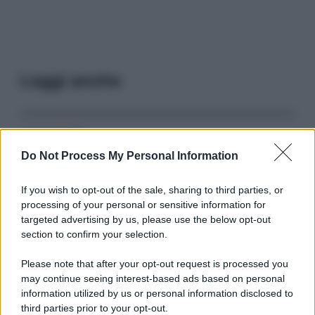
Leggi anche
Serie TV
Do Not Process My Personal Information
3 Serie TV da Vedere con la Famiglia a
Natale: Intrattenimento per Tutte le Età
If you wish to opt-out of the sale, sharing to third parties, or
processing of your personal or sensitive information for
targeted advertising by us, please use the below opt-out
Film
section to confirm your selection.
8 Film Musicali Imperdibili: Da
Broadway al Grande Schermo, Ritmo e
Please note that after your opt-out request is processed you
Passione
may continue seeing interest-based ads based on personal
information utilized by us or personal information disclosed to
third parties prior to your opt-out.