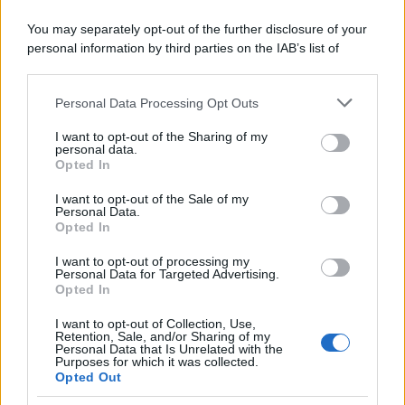
Film
You may separately opt-out of the further disclosure of your
I 5 Migliori Film di Corsa e Motori:
personal information by third parties on the IAB’s list of
Adrenalina su Quattro Ruote e Sfide
downstream participants.
Estreme
Personal Data Processing Opt Outs
This information may also be disclosed by us to third parties
on the IAB’s List of Downstream Participants that may further
Serie TV
I want to opt-out of the Sharing of my
disclose it to other third parties.
personal data.
Le 10 Serie TV Italiane Più Amate di
Opted In
Sempre: Dai Cult ai Nuovi Successi
Please note that this website/app uses one or more Google
Nazionali
services and may gather and store information including but
I want to opt-out of the Sale of my
Personal Data.
not limited to your visit or usage behaviour. You may click to
Opted In
grant or deny consent to Google and its third-party tags to
use your data for below specified purposes in below Google
I want to opt-out of processing my
consent section.
Personal Data for Targeted Advertising.
Opted In
I want to opt-out of Collection, Use,
Retention, Sale, and/or Sharing of my
Personal Data that Is Unrelated with the
Purposes for which it was collected.
Opted Out