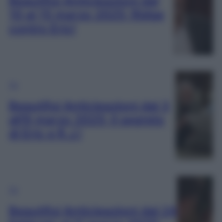
Beautiful Anticipazioni dal
10 al 15 marzo 2025: Ridge
contro Eric!
TV
Beautiful Anticipazioni dal 3
all’8 marzo 2025: Il segreto
di Eric e R.J.!
TV
Beautiful Anticipazioni dal 24