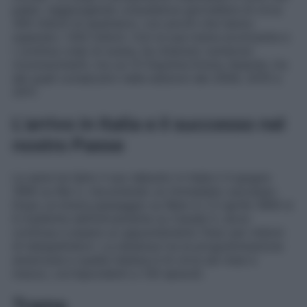
paesi, raggiungendo un’audience giornaliera di circa
300 milioni di spettatori, con picchi che hanno
superato i 500 milioni. Con la sua trama avvincente e
i continui colpi di scena, ha ottenuto numerosi
riconoscimenti, tra cui 31 Daytime Emmy Awards, tre
dei quali consecutivi nelle edizioni del 2009, 2010 e
2011.
L’arrivo in Italia e il successo nel
nostro Paese
La serie ha fatto il suo debutto in Italia il 4 giugno
1990 su Rai 2, riscuotendo un immediato successo.
Dopo un breve passaggio su Rete 4, il 5 aprile 1994 si
è trasferita definitivamente su Canale 5, dove
continua a essere un appuntamento fisso per milioni
di telespettatori. La distanza tra la programmazione
americana e quella italiana è di circa sei mesi e
mezzo, corrispondenti a 130 episodi.
Trama