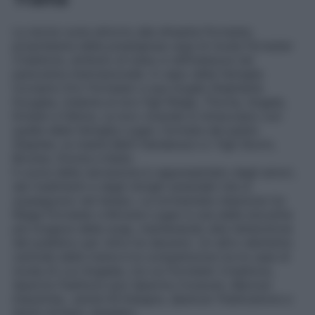
La storia ruota attorno alla dinastia Forrester,
proprietaria della prestigiosa casa di moda
Forrester
Creations
, simbolo di lusso e raffinatezza nel
panorama internazionale. A capo della famiglia
troviamo Eric Forrester e sua moglie Stephanie
Douglas, insieme ai loro figli Ridge, Thorne, Angela,
Kristen e Felicia. Le loro vicende si intrecciano con
quelle della famiglia Logan, formata dal padre
Stephen, la madre Beth Henderson e i figli Storm,
Brooke, Donna e Katie.
Il cuore della narrazione è rappresentato dagli amori,
dai tradimenti e dagli intrighi aziendali che si
susseguono nel tempo. La tormentata relazione tra
Ridge Forrester e Brooke Logan è una delle storyline
più longeve della soap, mantenendo alta l’attenzione
del pubblico per oltre tre decenni. Un altro elemento
centrale della trama è la competizione tra le case di
moda di Los Angeles, tra cui
Forrester Creations
,
Spectra Fashions
(poi
Spectra Couture
),
Marone
Industries
,
Jackie M Designs
,
Spencer Publications
e
Quinn Artisan Jewelers
.