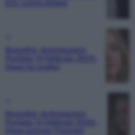
Eric contro Ridge!
TV
Beautiful, Anticipazioni
Puntata 14 febbraio 2025:
Hope ha scelto!
TV
Beautiful, Anticipazioni
Puntata 13 febbraio 2025:
Hope accusa Thomas!