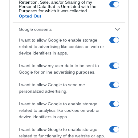
Things”
Retention, Sale, and/or Sharing of my
Personal Data that Is Unrelated with the
Purposes for which it was collected.
Opted Out
Google consents
I want to allow Google to enable storage
Serie TV
related to advertising like cookies on web or
Le 6 Serie TV Sulla Mafia e
device identifiers in apps.
Criminalità Organizzata
I want to allow my user data to be sent to
Google for online advertising purposes.
I want to allow Google to send me
personalized advertising.
Film
I want to allow Google to enable storage
related to analytics like cookies on web or
La Top 5 dei Film
device identifiers in apps.
d’Animazione Disney Meno
I want to allow Google to enable storage
Conosciuti ma Imperdibili
related to functionality of the website or app.