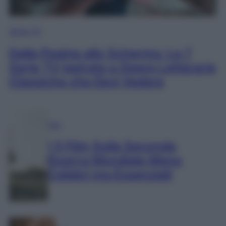
Serie TV
Dalle Pagine allo Schermo: Le 7
Serie TV Ispirate a Opere Letterarie
Classiche che Devi Vedere
Film
I 5 Film Sulla Seconda
Guerra Mondiale Meno
Celebri ma Essenziali