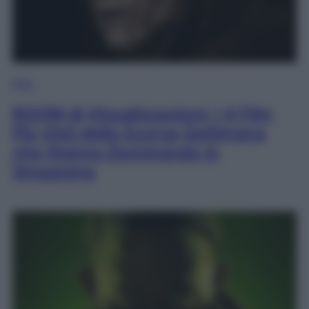
Film
BOOM di Visualizzazioni: I 4 Film
Più Visti della Scorsa Settimana
che Stanno Dominando lo
Streaming