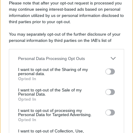
Please note that after your opt-out request is processed you
may continue seeing interest-based ads based on personal
information utilized by us or personal information disclosed to
third parties prior to your opt-out.
You may separately opt-out of the further disclosure of your
personal information by third parties on the IAB’s list of
downstream participants.
TV
Personal Data Processing Opt Outs
This information may also be disclosed by us to third parties
on the IAB’s List of Downstream Participants that may further
I 5 Film di Quentin Tarantino
I want to opt-out of the Sharing of my
disclose it to other third parties.
personal data.
Meno Celebrati ma Geniali
Opted In
Please note that this website/app uses one or more Google
services and may gather and store information including but
I want to opt-out of the Sale of my
Personal Data.
not limited to your visit or usage behaviour. You may click to
Opted In
grant or deny consent to Google and its third-party tags to
Serie TV
use your data for below specified purposes in below Google
I want to opt-out of processing my
consent section.
Personal Data for Targeted Advertising.
Le 5 Serie TV Perfette Se
Opted In
Hai Amato “Stranger
I want to opt-out of Collection, Use,