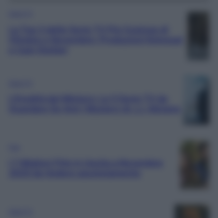
Serie TV
La Top 3 delle Serie TV Più Costose di
Ottobre e Novembre: Produzioni Kolossal
e Cast Stellari
Serie TV
L’Eredità del Mistero: Le 5 Serie TV da
Guardare Se Ami i Mystery di J.J. Abrams
Film
I 7 Migliori Film in Uscita a Novembre
2025 da Vedere assolutamente
Serie TV