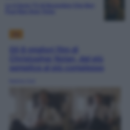
Le 4 Serie TV di Novembre Che Non
Puoi Non Aver Visto
Film
Gli 8 migliori film di
Christopher Nolan, dal più
semplice al più complesso
Beatrice Tursi