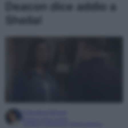
Deacon dice addio a
Sheila!
Francesca Simone
Esperta in soap e gossip
Laureata in Letteratura e Filologia Moderna