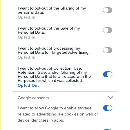
on the IAB’s List of Downstream Participants that may further
Serie TV
I want to opt-out of the Sharing of my
disclose it to other third parties.
personal data.
Le 10 Serie TV Italiane Più Amate di
Opted In
Sempre: Dai Cult ai Nuovi Successi
Please note that this website/app uses one or more Google
Nazionali
services and may gather and store information including but
I want to opt-out of the Sale of my
Personal Data.
not limited to your visit or usage behaviour. You may click to
Opted In
grant or deny consent to Google and its third-party tags to
use your data for below specified purposes in below Google
I want to opt-out of processing my
consent section.
Personal Data for Targeted Advertising.
Opted In
I want to opt-out of Collection, Use,
Retention, Sale, and/or Sharing of my
Personal Data that Is Unrelated with the
Purposes for which it was collected.
Opted Out
Google consents
I want to allow Google to enable storage
related to advertising like cookies on web or
device identifiers in apps.