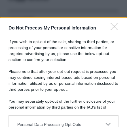
Serie TV
Do Not Process My Personal Information
3 Serie TV da Vedere con la Famiglia a
Natale: Intrattenimento per Tutte le Età
If you wish to opt-out of the sale, sharing to third parties, or
processing of your personal or sensitive information for
targeted advertising by us, please use the below opt-out
Film
section to confirm your selection.
8 Film Musicali Imperdibili: Da
Broadway al Grande Schermo, Ritmo e
Please note that after your opt-out request is processed you
Passione
may continue seeing interest-based ads based on personal
information utilized by us or personal information disclosed to
third parties prior to your opt-out.
Film
You may separately opt-out of the further disclosure of your
I 5 Migliori Film di Corsa e Motori:
personal information by third parties on the IAB’s list of
Adrenalina su Quattro Ruote e Sfide
downstream participants.
Estreme
Personal Data Processing Opt Outs
This information may also be disclosed by us to third parties