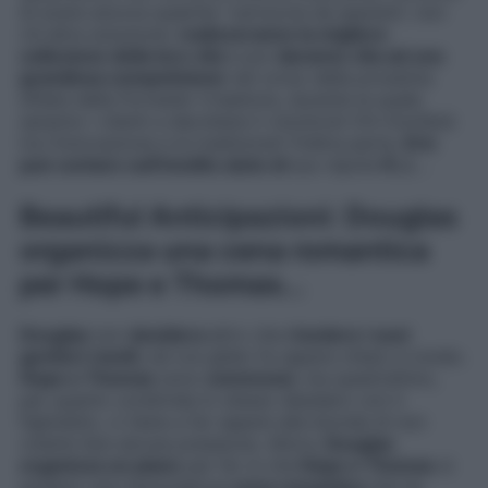
di avere ancora qualche “cartuccia da sparare”, non
c’è altra soluzione:
realizzeranno la migliore
collezione della loro vita
e poi
daranno vita ad una
grandiosa competizione
nel corso della prossima
sfilata della Forrester Creations, durante la quale
saranno i clienti a decretare il vincitore! Chi trionferà
tra l’innovazione e la tradizione? D’altra parte,
Eric
può contare sull’inedito aiuto di
suo nipote
R.J.
…
Beautiful Anticipazioni: Douglas
organizza una cena romantica
per Hope e Thomas…
Douglas
non
desidera
altro che
rivedere i suoi
genitori riuniti
, ed ora glielo fa sapere chiaro e tondo.
Hope e Thomas
sono
commossi
, ma quest’ultimo,
per quanto condivida lo stesso desidero con il
figlioletto, ci tiene a far sapere alla bionda di non
volerle fare alcuna pressione. Allora,
Douglas
organizza un piano
per far sì che
Hope e Thomas
si
godano una meravigliosa
cena romantica
che ha