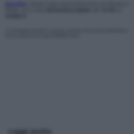
Beautiful
, l’amata soap opera americana con Brooke e
Ridge, va in onda
dal lunedì al sabato
alle
13:45
su
Canale 5
.
Le immagini presenti in questo articolo sono fornite dall’editore,
che ne assume la responsabilità d’uso.
Leggi anche