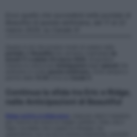
Ecco quello che succederà nelle puntate di
Beautiful di questa settimana, dal 17 al 22
marzo 2025, su Canale 5!
Questo è ciò che avremo modo di vedere nelle
puntate
di
Beautiful
che verranno trasmesse
da
lunedì 17 a sabato 22 marzo 2025
. Scopriamo
insieme le clamorose
Anticipazioni
degli
episodi
che
andranno in onda
questa settimana
, come sempre a
partire dalle
13:45
circa su
Canale 5
.
Continua la sfida tra Eric e Ridge,
nelle Anticipazioni di Beautiful
Ridge ed Eric si sfideranno
: ciascuno darà il massimo
per riuscire ad avere la meglio sull’altro. Dato che il
figlio vorrebbe che il padre si ritirasse, ma
quest’ultimo non ne ha la minima intenzione, convinto