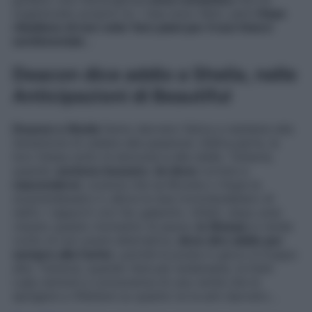
organizzato proprio lui. I due sono felici, però
Hope
ribadisce di non voler fare piani per il suo futuro
sentimentale
…
Deacon dice addio a Sheila, nelle
Anticipazioni di Beautiful
Deacon e Sheila
fanno davvero fatica a resistere alla
tentazione di cedere alla passione: d’altra parte, la
loro intesa sotto le lenzuola è alle stelle. Tuttavia,
quando
sentono bussare
,
lei deve
correre a
nascondersi
, conscia che se Brooke o Hope la
sorprendessero lì, allora le due troncherebbero di
netto i rapporti con l’ex galeotto. Infatti, dopo aver
vissuto questo momento di paura,
lo Sharpe
si rende
conto di non avere alternativa,
deve dire addio per
sempre alla Carter
, poiché la posta in gioco è troppo
alta. Tuttavia, quando farà per andarsene, la Dark
Lady entrerà a conoscenza di una verità che la
spingerà a riflettere su quanto lui la ami davvero…