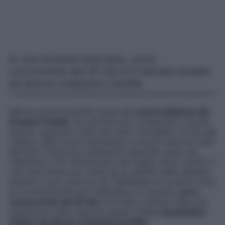
In una recente intervista, un’ex
concorrente del Gf Vip si è lasciata andare
ad alcune rivelazioni inedite.
Manca ancora qualche mese alla
nuova edizione del
Grande Fratello
, ma già fervono i preparativi, sia per
quanto riguarda il cast che tutto il progetto. Come già
svelato nelle scorse settimane, la nuova edizione sarà
del tutto rinnovata, un’edizione speciale, gold, per
celebrare il 25° anniversario del reality show: quindi, il
cast sarà diviso per metà da ex gieffini delle passate
edizioni e per metà da nip. Nell’attesa di scoprire tutte
le novità previste per settembre, di recente,
un’ex
concorrente del Gf Vip
è tornata a parlare della sua
esperienza nella Casa più spiata d’Italia
lasciandosi
andare ad alcune rivelazioni inedite
.