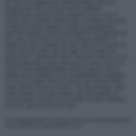
GF Vip con leggerezza, senza pensare che è un
programma dove non puoi avere scheletri
nell’armadio, perché tanto vengono fuori, e io ne
avevo tanti scheletri nell’armadio. Credevo che sarei
rimasta un mese, giusto il tempo di guadagnare
qualche soldino, e quindi permettermi di respirare un
po’, visto che facevo un po’ di fatica a Milano. In
realtà poi sono rimasta sei mesi. Ma non mi pento di
nulla, perché credo che ad oggi sia la scelta più
giusta che io abbia mai fatto. Perché io dentro di me,
inconsciamente, volevo liberarmi di tante cose, e lo
volevo fare pubblicamente, perché sapevo che la
gente aveva un’idea di me completamente sbagliata,
io non ero quella. Prima di partire per entrare nella
casa, dentro di me mi dicevo, “mi raccomando, devi
stare attenta, non dire questo, non dire quello, mi
raccomando”. Invece poi da subito ho fatto tutt’altro,
mi sono aperta come non mai
“.
Le immagini presenti in questo articolo sono fornite dall’editore,
che ne assume la responsabilità d’uso.