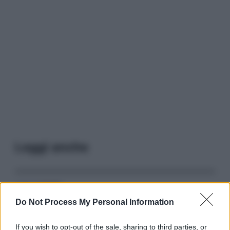
Leggi anche
Serie TV
Do Not Process My Personal Information
3 Serie TV da Vedere con la Famiglia a
Natale: Intrattenimento per Tutte le Età
If you wish to opt-out of the sale, sharing to third parties, or