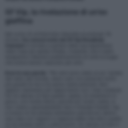
Gf Vip, la rivelazione di un’ex
gieffina
Nel corso di un’intervista rilasciata al podcast
1%
Donne
,
l’ex concorrente del Gf Vip Rosalinda
Cannavò
è tornata a parlare della sua esperienza
nella Casa più spiata d’Italia, rivelando che è stato
terapeutico liberarsi pubblicamente di tutte le bugie
che aveva tenuto nascosto per anni.
Ecco le sue parole
: “
Per anni sono stata un po’ isolata
dal resto del mondo, stavo solo con persone molto
più grandi di me e ho perso tante amicizie. Non
sapevo nemmeno più rapportarmi con i miei coetanei.
Poi ho deciso di fare questo reality, di rimettermi in
gioco, con molta fatica, perché ero molto restia, io
non volevo assolutamente fare il Grande Fratello Vip,
e invece mi ha aiutata tantissimo perché ero dentro
una casa con ragazzi e ragazze della mia età e quello
mi ha aiutata tanto a sbloccarmi. Ho deciso di fare il