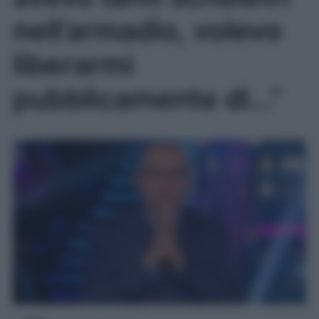
nell’armadio, volevo
liberarmi
pubblicamente di…”