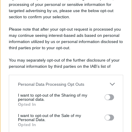
processing of your personal or sensitive information for
targeted advertising by us, please use the below opt-out
Film
section to confirm your selection.
8 Film Musicali Imperdibili: Da
Broadway al Grande Schermo, Ritmo e
Please note that after your opt-out request is processed you
Passione
may continue seeing interest-based ads based on personal
information utilized by us or personal information disclosed to
third parties prior to your opt-out.
Film
You may separately opt-out of the further disclosure of your
I 5 Migliori Film di Corsa e Motori:
personal information by third parties on the IAB’s list of
Adrenalina su Quattro Ruote e Sfide
downstream participants.
Estreme
Personal Data Processing Opt Outs
This information may also be disclosed by us to third parties
on the IAB’s List of Downstream Participants that may further
Serie TV
I want to opt-out of the Sharing of my
disclose it to other third parties.
personal data.
Le 10 Serie TV Italiane Più Amate di
Opted In
Sempre: Dai Cult ai Nuovi Successi
Please note that this website/app uses one or more Google
Nazionali
services and may gather and store information including but
I want to opt-out of the Sale of my
Personal Data.
not limited to your visit or usage behaviour. You may click to
Opted In
grant or deny consent to Google and its third-party tags to