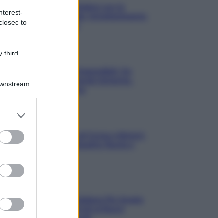
3 Serie TV da Vedere con la
nterest-
Famiglia a Natale: Intrattenimento
closed to
per Tutte le Età
 third
Film
8 Film Musicali Imperdibili: Da
Broadway al Grande Schermo,
Downstream
Ritmo e Passione
er and store
Film
to grant or
ed purposes
I 5 Migliori Film di Corsa e Motori:
Adrenalina su Quattro Ruote e
Sfide Estreme
Serie TV
Le 10 Serie TV Italiane Più Amate
di Sempre: Dai Cult ai Nuovi
Successi Nazionali