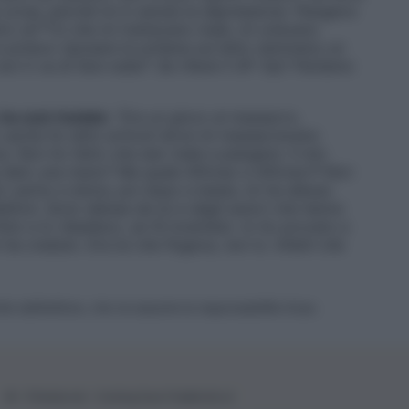
i corsa, perché mi è venuta la depressione. Piangevo
tro str**zi che mi trattavano male, mi urlavano
on potevo riposare la schiena sul letto nemmeno un
on ti va di fare nulla?’. Se rifarei il GF Vip? Parliamo
ha così rivelato
: “
Era un gioco al massacro,
 uscita ho letto articoli dove mi massacravano
a. Non ho fatto che star male e piangere. Il mio
a dato una mano? Ma quale Alfonso e Alfonso?! Non
tto carino e dolce, poi dopo e basta, mi ha deluso
efoni. Sono delusa da lui e dagli autori che hanno
nto e lo ribadisco, se l’è inventato. Io ho provato a
ha creduto. Era lui che fingeva, non io. Infatti che
ite dall’editore, che ne assume la responsabilità d’uso.
© – Filmeter.net – Coming Soon Pubblicità srl