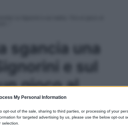
omba’ su Signorini e sul reality: “Era un gioco al
 poi…”
ia sgancia una
ignorini e sul
 un gioco al
fonso lì è
ocess My Personal Information
Le
to opt-out of the sale, sharing to third parties, or processing of your per
lce ma poi…”
formation for targeted advertising by us, please use the below opt-out s
 selection.