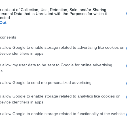
o opt-out of Collection, Use, Retention, Sale, and/or Sharing
ersonal Data that Is Unrelated with the Purposes for which it
lected.
e di Milano
Out
consents
Lettura: 3 minuti
o allow Google to enable storage related to advertising like cookies on
evice identifiers in apps.
o allow my user data to be sent to Google for online advertising
s.
to allow Google to send me personalized advertising.
o allow Google to enable storage related to analytics like cookies on
evice identifiers in apps.
o allow Google to enable storage related to functionality of the website
ncorrente del Gf Vip Gegia ha detto la sua