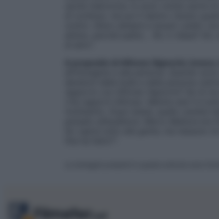
uscita malconcia. Io sono voluta uscire d
di continuo, ma poi lì dentro c’erano quat
contro. Stavo sempre a lavare i piatti, n
attimo, perché subito… ‘Ah, ti rilassi? Ah, n
di altro
“.
A proposito di Alfonso Signorini, invece, 
all’immagine e alla persona. Quando sono
dandomi della bulla e della persona cattiv
rapporto con Alfonso Signorini? Se mi h
c’ha rapporti Alfonso. Mentre stai lì è tu
moltissimo. Dopo basta, quello cambia tel
pensato all’audience. Marco Bellavia era fi
far capire tutto alla gente, ma nessuno mi 
fine ha fatto?
“.
Le immagini presenti in questo articolo sono forn