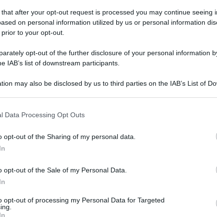
 that after your opt-out request is processed you may continue seeing i
ased on personal information utilized by us or personal information dis
 prior to your opt-out.
rately opt-out of the further disclosure of your personal information by
he IAB’s list of downstream participants.
tion may also be disclosed by us to third parties on the IAB’s List of 
 that may further disclose it to other third parties.
 that this website/app uses one or more Google services and may gath
l Data Processing Opt Outs
including but not limited to your visit or usage behaviour. You may click 
 to Google and its third-party tags to use your data for below specifi
o opt-out of the Sharing of my personal data.
ogle consent section.
In
o opt-out of the Sale of my Personal Data.
In
to opt-out of processing my Personal Data for Targeted
ing.
In