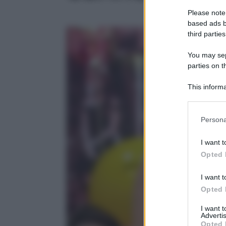
Please note
based ads b
third parties
You may sepa
parties on t
This informa
Participants
Please note
Persona
information 
deny consent
I want t
in below Go
Opted 
I want t
Opted 
I want 
Advertis
Opted 