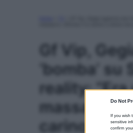
Home
»
TV
»
Gf Vip, Gegia sgancia una ‘b
massacro. Alfonso lì è carino e dolce ma
Gf Vip, Geg
‘bomba’ su S
reality: “Era
massacro. Al
Do Not Pr
If you wish 
carino e do
sensitive in
confirm your