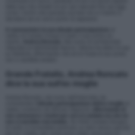
conoscere di nuovo, parlando di sé e di alcuni aspetti
della sua vita rimasti un po’ più riservati fino ad oggi,
come i motivi che avevano portato lei e il marito a
decidersi ad un certo punto di separarsi.
A commentare la sua attuale partecipazione
al
reality di Canale Cinque è stato il suo primo ex
marito,
Andrea Roncato
. Nel corso di un’intervista
rilasciata al settimanale
Nuovo
, l’attore ha detto la sua
su Stefania, affermando che se lui fosse al suo posto
non ci sarebbe andato.
Grande Fratello, Andrea Roncato
dice la sua sull’ex moglie
Andrea Roncato, nel corso dell’intervista, ha
commentato
l’attuale partecipazione dell’ex moglie
al
reality condotto da Alfonso Signorini,
affermando di
non conoscere i motivi per cui ci è andata ma che lui
non ci sarebbe mai andato
. Se infatti avesse bisogno
di soldi, si troverebbe piuttosto un altro lavoro perché
per lui i reality, per come sono intesi, sono privi di