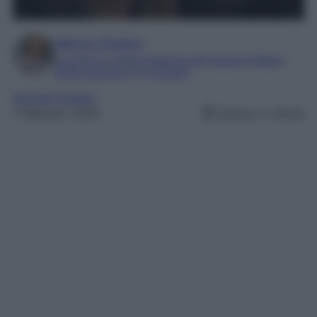
Marta Vitulano
Laureata in Lettere Moderne alla Statale di Milano
Editor esperta in TV e Gossip
Grande Fratello
1 Febbraio 2025
Lettura: 2 minuti