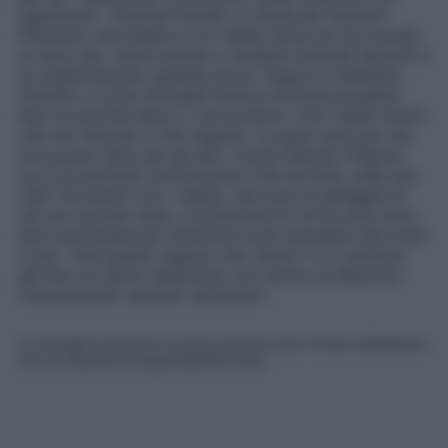
significato: “
Grande Fratello e L’Isola dei Famosi?
Piuttosto che essere in un reality show se non avessi
un euro per vivere andrei a vendere ombrelli davanti a
un supermercato quando piove
.
Auguro a Stefania
Orlando e a Eva Grimaldi tutta la fortuna possibile.
Non so perché siano lì, ma avranno i loro validi motivi
che non discuto e che rispetto. Io parlo solo per me,
non posso farlo per gli altri
.
Come Alfonso D’Apice.
Lui è un perfetto sconosciuto! Che ha fatto nella sua
vita? Va avanti con i reality, che sono la spiaggia di
chi non sa fare nulla, a eccezione di chi ha una certa
età e partecipa per divertirsi e per prendere due soldi
in più. Tutti questi ragazzi che vanno lì e si sentono
già divi mi fanno tenerezza: non sanno le delusioni
che patiranno quando usciranno
“.
Le immagini presenti in questo articolo sono fornite dall’editore,
che ne assume la responsabilità d’uso.