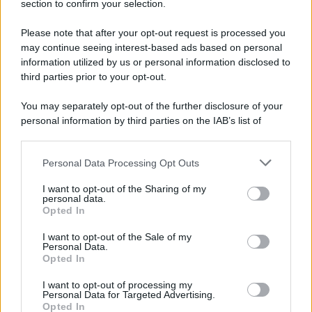
section to confirm your selection.
8 Film Musicali Imperdibili: Da
Broadway al Grande Schermo, Ritmo e
Please note that after your opt-out request is processed you
Passione
may continue seeing interest-based ads based on personal
information utilized by us or personal information disclosed to
third parties prior to your opt-out.
Film
You may separately opt-out of the further disclosure of your
I 5 Migliori Film di Corsa e Motori:
personal information by third parties on the IAB’s list of
Adrenalina su Quattro Ruote e Sfide
downstream participants.
Estreme
Personal Data Processing Opt Outs
This information may also be disclosed by us to third parties
on the IAB’s List of Downstream Participants that may further
Serie TV
I want to opt-out of the Sharing of my
disclose it to other third parties.
personal data.
Le 10 Serie TV Italiane Più Amate di
Opted In
Sempre: Dai Cult ai Nuovi Successi
Please note that this website/app uses one or more Google
Nazionali
services and may gather and store information including but
I want to opt-out of the Sale of my
Personal Data.
not limited to your visit or usage behaviour. You may click to
Opted In
grant or deny consent to Google and its third-party tags to
use your data for below specified purposes in below Google
I want to opt-out of processing my
consent section.
Personal Data for Targeted Advertising.
Opted In