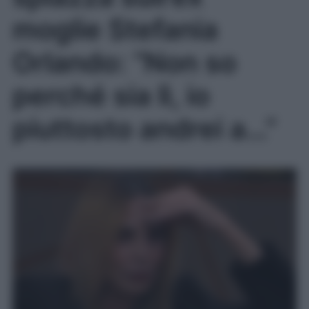
moglie Stefania
Orlando: “Non so
perché sia lì, io
piuttosto andrei a…”