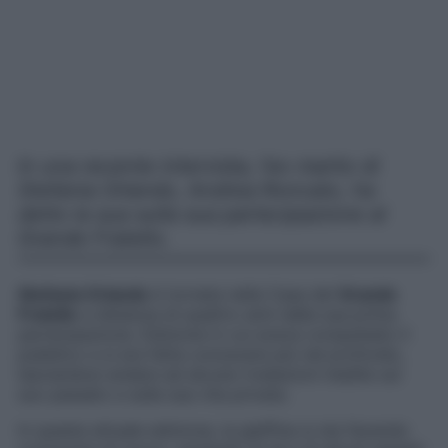
In una recente intervista, l’ex marito di
Stefania Orlando, Andrea Roncato, ha
detto la sua sulla sua partecipazione al
Grande Fratello.
Stefania Orlando
è tornata nella Casa del
Grande
Fratello
a distanza di quattro anni dalla sua prima
partecipazione. Edizione in cui aveva conquistato il
pubblico e si era fatta conoscere più nel profondo,
lasciandosi andare ad alcune rivelazioni inedite sul
suo passato e sulla sua vita privata.
In questa attuale edizione, la gieffina si sta facendo