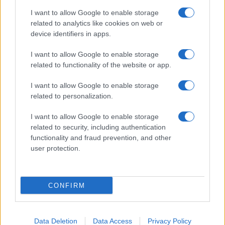
I want to allow Google to enable storage
related to analytics like cookies on web or
device identifiers in apps.
I want to allow Google to enable storage
related to functionality of the website or app.
I want to allow Google to enable storage
related to personalization.
I want to allow Google to enable storage
related to security, including authentication
functionality and fraud prevention, and other
user protection.
© – Filmeter.net – Coming Soon Pubblicità srl
Le immagini presenti su questo sito sono fornite dall’editore, che ne
assume la responsabilità d’uso.
CONFIRM
Chi siamo
Data Deletion
Data Access
Privacy Policy
Privacy Policy
Cookie Policy
Preferenze Privacy
Codice Etico