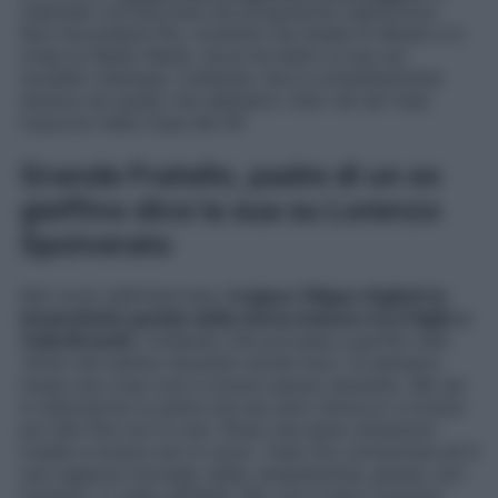
rilasciato un’intervista nel programma radiofonico
Non Succederà Più
, condotto da Giada Di Miceli e in
onda su Radio Radio, dove ha detto la sua sul
modello milanese, rivelando che è completamente
diverso da quello che abbiamo visto nei sei mesi
trascorsi nella Casa del GF.
Grande Fratello, padre di un ex
gieffino dice la sua su Lorenzo
Spolverato
Nel corso dell’intervista,
il signor Filippo Giglioli ha
innanzitutto parlato della storia d’amore tra il figlio e
Yulia Bruschi
, rivelando che procede a gonfie vele:
“
Direi che stanno durando anche fuori. Io pensavo
fosse una cosa così e invece stanno durando. Ma sai
in televisione tu pensi che sia tutto farlocco e invece
poi alla fine non è così. Pensi che siano situazioni
create e invece non lo sono. Yulia l’ho conosciuta ed è
una ragazza normale, bella, simpatichina, giusta, non
invasiva. Li vedo affiatati. Per ora è tutto cuoricini,