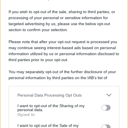
3 Serie TV da Vedere con la Famiglia a
Natale: Intrattenimento per Tutte le Età
If you wish to opt-out of the sale, sharing to third parties, or
processing of your personal or sensitive information for
targeted advertising by us, please use the below opt-out
Film
section to confirm your selection.
8 Film Musicali Imperdibili: Da
Broadway al Grande Schermo, Ritmo e
Please note that after your opt-out request is processed you
Passione
may continue seeing interest-based ads based on personal
information utilized by us or personal information disclosed to
third parties prior to your opt-out.
Film
You may separately opt-out of the further disclosure of your
I 5 Migliori Film di Corsa e Motori:
personal information by third parties on the IAB’s list of
Adrenalina su Quattro Ruote e Sfide
downstream participants.
Estreme
Personal Data Processing Opt Outs
This information may also be disclosed by us to third parties
on the IAB’s List of Downstream Participants that may further
Serie TV
I want to opt-out of the Sharing of my
disclose it to other third parties.
personal data.
Le 10 Serie TV Italiane Più Amate di
Opted In
Sempre: Dai Cult ai Nuovi Successi
Please note that this website/app uses one or more Google
Nazionali
services and may gather and store information including but
I want to opt-out of the Sale of my