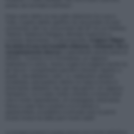
penso sia normale è all’inizio
“.
Dopo aver detto la sua sulla relazione tra Luca e
Yulia, il padre dell’ex gieffino ha raccontato di aver
conosciuto altri ex concorrenti del GF tra cui Stefano
Tediosi, Federica Petagna, Micheal Castorino e
Lorenzo Spolverato. A tal proposito,
il signor Filippo
ha detto la sua sul modello milanese, rivelando che è
completamente diverso
e spendendo parole piene di
affetto: “
Lorenzo è in formissima, un ragazzo
bellissimo e carico. Aveva voglia di svagarsi anche lui,
gli faccio i complimenti perché è diverso rispetto a
quello che abbiamo visto. Lo vedevamo sempre
arrabbiato, psicopatico dentro la Casa e invece è
divertente, abbiamo riso per due giorni. Un ragazzo
fantastico. Lui è stato molto criticato e invece direi
che è molto spensierato, di compagnia, divertente.
Stava a casa mia a pranzo e si è alzato a
sparecchiare, al pubblico è arrivata solo la parte
brutta invece ha delle parti molto belle
“.
Le immagini presenti in questo articolo sono fornite dall’editore,