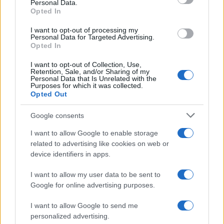
Personal Data.
not limited to your visit or usage behaviour. You may click to
Opted In
grant or deny consent to Google and its third-party tags to
use your data for below specified purposes in below Google
I want to opt-out of processing my
consent section.
Personal Data for Targeted Advertising.
Opted In
I want to opt-out of Collection, Use,
Retention, Sale, and/or Sharing of my
Personal Data that Is Unrelated with the
Purposes for which it was collected.
Opted Out
Google consents
I want to allow Google to enable storage
related to advertising like cookies on web or
device identifiers in apps.
I want to allow my user data to be sent to
Google for online advertising purposes.
I want to allow Google to send me
personalized advertising.