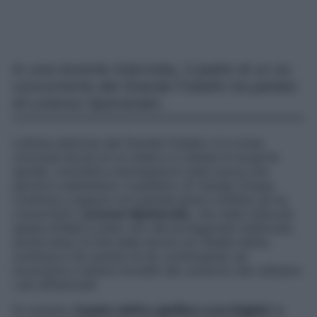
In una recente intervista, il padre di un ex
concorrente del Grande Fratello ha parlato
di Lorenzo Spolverato.
L’ultima edizione del Grande Fratello si è ormai
conclusa da più di un mese e in attesa di scoprire
spoiler, curiosità e anticipazioni sulla nuova che
partirà a settembre, il pubblico di Canale Cinque
continua a seguire con grande gioia e affetto gli ex
concorrenti.
Lorenzo Spolverato
, che nella Casa più
spiata d’Italia è stato uno dei protagonisti indiscussi,
anche dopo la fine della storia con Shaila Gatta,
continua a far parlare di sé, continuando ad
incuriosire e tenere incollati allo schermo del cellulare
i più affezionati.
Di recente,
il padre dell’ex gieffino Luca Giglioli
ha