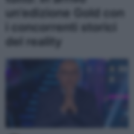
un’edizione Gold con
i concorrenti storici
del reality