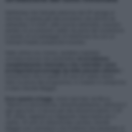
Nell’attesa che l’attuale edizione del GF giunga al
termine, si pensa già alla prossima che partirà da
settembre. In molti, nelle scorse settimane, avevano
parlato di un presunto addio da parte del conduttore
e quindi, di un passaggio di testimone ma con un
Grande Fratello pressoché invariato.
Nelle ultime ore, invece, sarebbe trapelata
un’indiscrezione che parlerebbe
di un’edizione
completamente rinnovata e che vedrebbe come
protagonisti personaggi vip delle passate edizioni
, i
concorrenti che in questi 25 anni di reality hanno
fatto la storia del programma. A rivelarlo in anteprima
è stato Davide Maggio.
Ecco quanto si legge
, come riportato da Biccy:
“
Mentre la diciottesima, dimenticabilissima, edizione è
agli sgoccioli, si lavora già alla diciannovesima. Il GF
19, infatti, segnerà un traguardo importante per il
reality: 25 anni di (dis)onorata carriera. Davide
Maggio può anticiparvi che Endemol sta pensando di