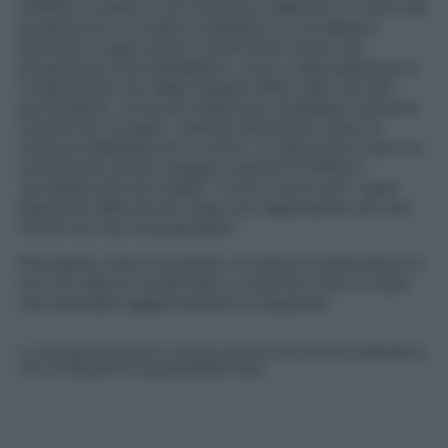
mettere in piedi un GF Gold per celebrare i 5 lustri del
programma. La scelta è semplice: si vorrebbero
riportare in gara alcuni concorrenti storici del
programma che andrebbero, così, a rappresentare la
componente ‘vip’ degli inquilini della casa. Gli altri
partecipanti, come da tradizione, sarebbero persone
comuni per le quali i casting inizieranno dopo la
chiusura dell’edizione in corso. La speranza è che tra i
concorrenti storici vengano esclusi di default i
“professionisti dei reality” e tutti coloro per i quali
l’apertura della porta rossa non rappresenta più una
novità ma una consuetudine
“.
Precisiamo che al momento si tratta di indiscrezioni e
non c’è nulla di confermato o smentito. Non ci resta
che attendere aggiornamenti al riguardo!
Le immagini presenti in questo articolo sono fornite dall’editore,
che ne assume la responsabilità d’uso.