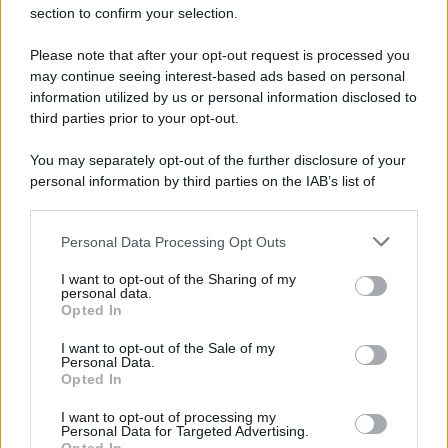
Film
section to confirm your selection.
8 Film Musicali Imperdibili: Da
Broadway al Grande Schermo, Ritmo e
Please note that after your opt-out request is processed you
Passione
may continue seeing interest-based ads based on personal
information utilized by us or personal information disclosed to
third parties prior to your opt-out.
Film
You may separately opt-out of the further disclosure of your
I 5 Migliori Film di Corsa e Motori:
personal information by third parties on the IAB’s list of
Adrenalina su Quattro Ruote e Sfide
downstream participants.
Estreme
Personal Data Processing Opt Outs
This information may also be disclosed by us to third parties
on the IAB’s List of Downstream Participants that may further
Serie TV
I want to opt-out of the Sharing of my
disclose it to other third parties.
personal data.
Le 10 Serie TV Italiane Più Amate di
Opted In
Sempre: Dai Cult ai Nuovi Successi
Please note that this website/app uses one or more Google
Nazionali
services and may gather and store information including but
I want to opt-out of the Sale of my
Personal Data.
not limited to your visit or usage behaviour. You may click to
Opted In
grant or deny consent to Google and its third-party tags to
use your data for below specified purposes in below Google
I want to opt-out of processing my
consent section.
Personal Data for Targeted Advertising.