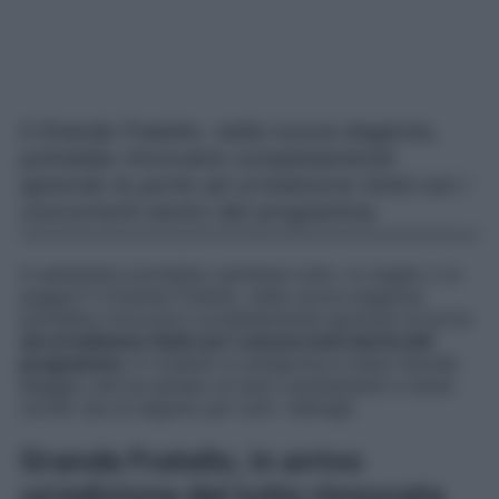
Il Grande Fratello, nella nuova stagione,
potrebbe rinnovarsi completamente
aprendo le porte ad un’edizione Gold con i
concorrenti storici del programma
A settembre potrebbe cambiare tutto. In meglio o in
peggio? Il Grande Fratello, nella nuova stagione,
potrebbe rinnovarsi completamente aprendo le porte
ad un’edizione Gold con i concorrenti storici del
programma
. A rivelarlo in anteprima è stato Davide
Maggio che ha parlato di tanti cambiamenti e tante
novità. Qui di seguito per tutti i dettagli.
Grande Fratello, in arrivo
un’edizione del tutto rinnovata