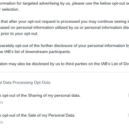
formation for targeted advertising by us, please use the below opt-out s
ché…”
 selection.
 that after your opt-out request is processed you may continue seeing i
ased on personal information utilized by us or personal information dis
 prior to your opt-out.
rately opt-out of the further disclosure of your personal information by
he IAB’s list of downstream participants.
tion may also be disclosed by us to third parties on the IAB’s List of 
 that may further disclose it to other third parties.
 that this website/app uses one or more Google services and may gath
l Data Processing Opt Outs
including but not limited to your visit or usage behaviour. You may click 
 to Google and its third-party tags to use your data for below specifi
o opt-out of the Sharing of my personal data.
ogle consent section.
In
o opt-out of the Sale of my Personal Data.
In