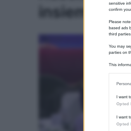
sensitive in
insieme per
confirm your
Please note
based ads b
third parties
You may sepa
parties on t
This informa
Participants
Please note
Persona
information 
deny consent
I want t
in below Go
Opted 
I want t
Opted 