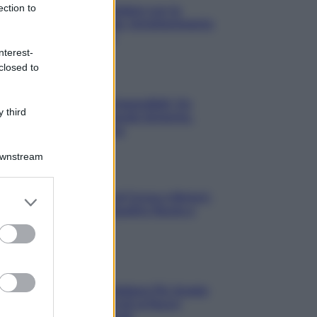
ection to
3 Serie TV da Vedere con la
Famiglia a Natale: Intrattenimento
per Tutte le Età
nterest-
closed to
Film
8 Film Musicali Imperdibili: Da
 third
Broadway al Grande Schermo,
Ritmo e Passione
Downstream
Film
I 5 Migliori Film di Corsa e Motori:
er and store
Adrenalina su Quattro Ruote e
to grant or
Sfide Estreme
ed purposes
Serie TV
Le 10 Serie TV Italiane Più Amate
di Sempre: Dai Cult ai Nuovi
Successi Nazionali