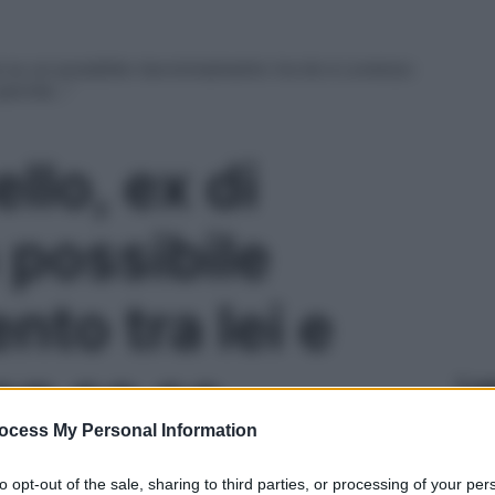
a su un possibile riavvicinamento tra lei e Lorenzo:
 perché…”
llo, ex di
 possibile
nto tra lei e
on so se
Le
ocess My Personal Information
a tornare
to opt-out of the sale, sharing to third parties, or processing of your per