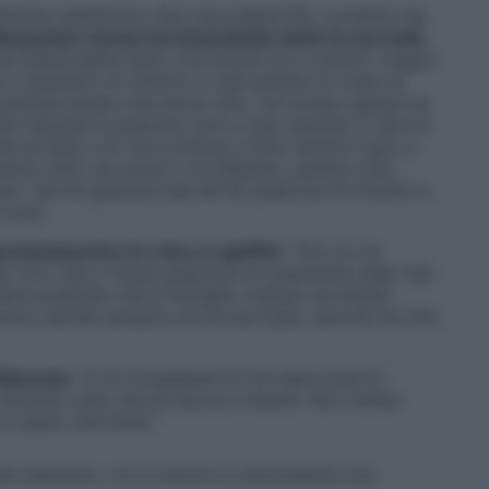
rogramma radiofonico
Non Succederà Più
, condotto da
lessandro Zarino ha innanzitutto detto la sua sulla
é Shaila abbia fatto così anche con Lorenzo, magari
il desiderio di chiarire. Io già quando le cose tra
otesse essere una storia vera, non posso sapere se
to lasciare le persone così a caso quando lo dice la
che ha fatto con me continua a farlo anche in giro a
anno fatto sui social e mi dispiace, queste cose
o che lei guarisca perché ha qualcosa di irrisolto e
 cose
“.
avvicinamento tra i due ex gieffini
: “
Non so se
er loro che ci fosse qualcosa di veramente reale. Noi
sere possibile che la famiglia volesse che Shaila
nzare, decide sempre con la sua testa, ascolta ma fino
fidanzata
: “
Io le consiglierei di non dare retta al
isolvere cose che ha ancora irrisolte. Non merita
 e spero stia bene
“.
ite dall’editore, che ne assume la responsabilità d’uso.