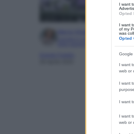
I want 
Advertis
Opted 
I want t
of my P
Marta Vitulano
was col
Opted 
Laureata in Lettere Moderne alla Statal
Editor esperta in TV e Gossip
Google 
Grande Fratello
28 Aprile 2025
I want t
web or d
I want t
purpose
I want 
I want t
web or d