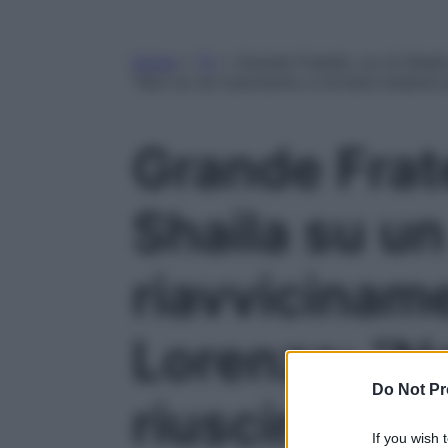
Home
»
TV
»
Grande Fratello, ex di Shail
“Non so se riusciranno a tornare insieme
Grande Frate
Shaila su un
riavviciname
Lorenzo: “N
Do Not Pr
riusciranno 
If you wish 