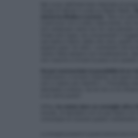
Nel corso dell’intervista rilasciata al p
Giada Di Miceli in onda su Radio Radio,
A
storia tra Shaila e Lorenzo
: “
Non so perch
il percorso non è stato importante, non ha 
loro andavano bene non ho mai pensato p
fosse solo hype, ma conoscendo il sogget
sua testa è tipico della vita vera, quello 
quanto pare. Ho letto i commenti che le h
vanno fatte sempre con moderazione. Sper
non riuscirà a trovare la pace con queste
Ha poi commentato la possibilità di un ri
riusciranno a tornare insieme, ma spero p
non ci siamo più risentiti […] Potrebbe es
lasciasse Lorenzo, ma lei non si fa influe
a un certo punto
“.
Infine,
ha voluto dare un consiglio all’ex 
mondo, di decidere con la sua testa e di r
comunque di ricevere questo trattamento
Le immagini presenti in questo articolo sono forn