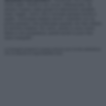
molto bello. Anche io ero un po’ imbarazzata. Se
almeno fossero state girate le telecamere sarebbe
stato meglio. Certo che è normale pensare anche a
quello. Comunque stasera dormo volentieri con te,
prima pensavo che scherzassi quando me l’hai chiesto
di dormire insieme. Poi certo, anche io sono molto
libera e non possessiva, quindi anche tu puoi fare
stare tranquillo
“.
Le immagini presenti in questo articolo sono fornite dall’editore,
che ne assume la responsabilità d’uso.