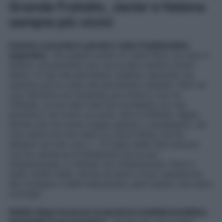
Grande Fratello, Javier e Helena
sempre più vicini
Il primo a prendere parola è stato il pallavolista
argentino
: “
Da questo punto di vista fisico noi due ci
stiamo conoscendo ora, ma tu devi sentirti molto
libera. Ci sta che dormiamo insieme, secondo me
saranno più le volte che dormiremo insieme. Però se
vuoi dormire con Amanda una notte io non mi
offendo, tu non devi mai farti problemi con me,
perché io non sono un uomo che si offende. Sappi
anche che non sono troppo geloso o possessivo. Se
vuoi stare con me vieni e io sono felice, ma fai
sempre ciò che vuoi. […] È stato bello fare l’amore
con te, anche se al situazione era un po’
imbarazzante, io almeno ero imbarazzato. Però è
stato molto bello, anche se stavo un po’ pensieroso
del contesto e delle telecamere, però penso che siano
normale
“.
Subito dopo ha preso la parola la modella brasiliana
sposando il suo pensiero
: “
Anche per me è stato