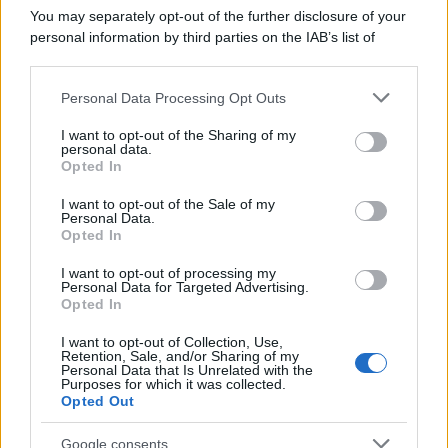
You may separately opt-out of the further disclosure of your
I 5 Migliori Film di Corsa e Motori:
personal information by third parties on the IAB’s list of
Adrenalina su Quattro Ruote e Sfide
downstream participants.
Estreme
Personal Data Processing Opt Outs
This information may also be disclosed by us to third parties
on the IAB’s List of Downstream Participants that may further
Serie TV
I want to opt-out of the Sharing of my
disclose it to other third parties.
personal data.
Le 10 Serie TV Italiane Più Amate di
Opted In
Sempre: Dai Cult ai Nuovi Successi
Please note that this website/app uses one or more Google
Nazionali
services and may gather and store information including but
I want to opt-out of the Sale of my
Personal Data.
not limited to your visit or usage behaviour. You may click to
Opted In
grant or deny consent to Google and its third-party tags to
use your data for below specified purposes in below Google
I want to opt-out of processing my
consent section.
Personal Data for Targeted Advertising.
Opted In
I want to opt-out of Collection, Use,
Retention, Sale, and/or Sharing of my
Personal Data that Is Unrelated with the
Purposes for which it was collected.
Opted Out
Google consents