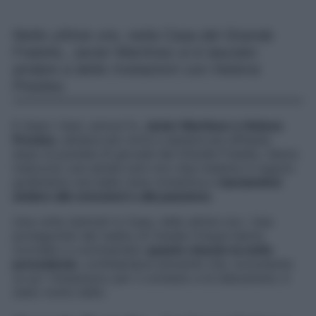
Nelle ultime ore, nella Casa del Grande
Fratello, Javier Martinez si è lasciato
andare a delle rivelazioni con Helena
Prestes.
E dopo i baci, amore fu.
Javier Martinez e Helena
Prestes
, sempre più vicini e sempre più affiatati,
dopo la puntata di giovedì del Grande Fratello, hanno
trascorso una serata solo loro due insieme in tugurio
godendosi una bella cena romantica e
lasciandosi
andare alle emozioni e alla passione
.
Una volta rientrati in Casa, nelle ultime ore, i due
protagonisti del reality di Canale Cinque hanno
ricordato e commentato
quanto vissuto la notte
precedente
, confidandosi entrambi che, nonostante
un po’ l’imbarazzo per il contesto e le telecamere, è
stato molto bello.