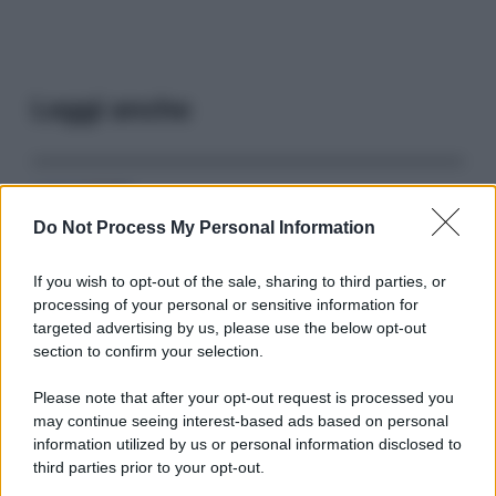
Leggi anche
Serie TV
Do Not Process My Personal Information
3 Serie TV da Vedere con la Famiglia a
Natale: Intrattenimento per Tutte le Età
If you wish to opt-out of the sale, sharing to third parties, or
processing of your personal or sensitive information for
targeted advertising by us, please use the below opt-out
Film
section to confirm your selection.
8 Film Musicali Imperdibili: Da
Broadway al Grande Schermo, Ritmo e
Please note that after your opt-out request is processed you
Passione
may continue seeing interest-based ads based on personal
information utilized by us or personal information disclosed to
third parties prior to your opt-out.
Film