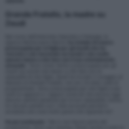
calunnie
.
Grande Fratello, la madre su
Zeudi
Nel corso dell’intervista rilasciata a
Fanpage
, la
signora Mariarosaria Marino
ha rivelato di essere
preoccupata per la figlia per gli insulti che ha
ricevuto e sta ricevendo sui social e che molto
spesso hanno a che fare con il suo orientamento
sessuale
: “
Sono molto ferita e preoccupata per gli
insulti sui social che hanno a che fare con la
sessualità di mia figlia. Zeudi ha trovato il coraggio di
liberarsi al Grande Fratello, ma non c’è stato nulla di
programmato. Sono preoccupata per mia figlia e per
tutte le ragazze e i ragazzi come lei che ancora oggi
devono sentirsi giudicati per la loro sessualità. Inoltre
ho dovuto parlare con i miei avvocati perché è
accaduta una cosa molto grave che riguarda me
“.
Ha poi continuato
: “
Ma io non faccio parte del
programma. Sono una mamma. Penso anche a tutte le