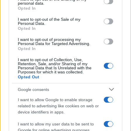
disclose it to other third parties.
personal data.
Le 10 Serie TV Italiane Più Amate di
Opted In
Sempre: Dai Cult ai Nuovi Successi
Please note that this website/app uses one or more Google
Nazionali
services and may gather and store information including but
I want to opt-out of the Sale of my
Personal Data.
not limited to your visit or usage behaviour. You may click to
Opted In
grant or deny consent to Google and its third-party tags to
use your data for below specified purposes in below Google
I want to opt-out of processing my
consent section.
Personal Data for Targeted Advertising.
Opted In
I want to opt-out of Collection, Use,
Retention, Sale, and/or Sharing of my
Personal Data that Is Unrelated with the
Purposes for which it was collected.
Opted Out
Google consents
I want to allow Google to enable storage
related to advertising like cookies on web or
device identifiers in apps.
I want to allow my user data to be sent to
Google for online advertising purposes.