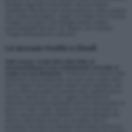
famiglie degli altri concorrenti. Devono essere
rispettate. Perché è uno stress emotivo, oltre a essere
uno stress psicologico. Voglio ricordare che il Grande
Fratello è un gioco. Noi famiglie siamo colpite
emotivamente da tutto ciò. Ripeto, non è giusto.
Troppe diffamazioni e calunnie
“.
Le accuse rivolte a Zeudi
Sulle accuse, rivolte all’ex Miss Italia, di
strumentalizzare il suo orientamento sessuale, la
madre ha così dichiarato
: “
Preferirei non entrare nelle
dinamiche del programma, ma una cosa voglio dirla.
Molti ragazzi hanno preso Zeudi come esempio, per
cui se viene accusata di queste cose, quell’accusa la
sentono anche loro. Sono ragazzi che prima di
esternare la propria sessualità devono attraversare le
paure e il buio totale. Quando arrivano ad avere la
forza, devono essere rispettati. È una battaglia che
devono affrontare prima con se stessi. Non è
possibile che dopo la debbano affrontare anche con