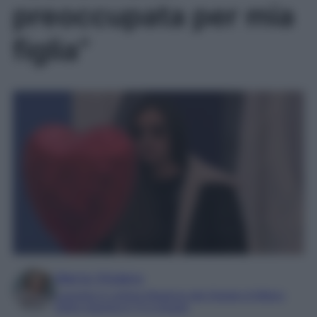
preoccupata per mia
figlia”
Marta Vitulano
Laureata in Lettere Moderne alla Statale di Milano
Editor esperta in TV e Gossip