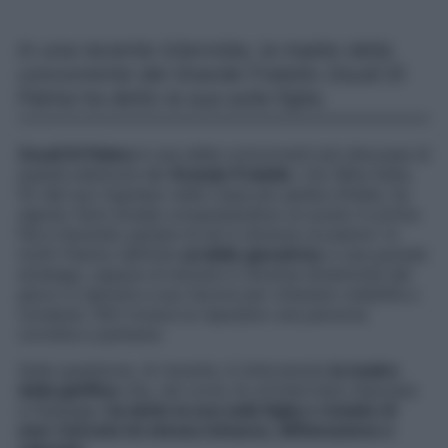
In una recente intervista, la madre della
concorrente del Grande Fratello Zeudi Di
Palma ha detto la sua sulla figlia.
Zeudi Di Palma
è una delle concorrenti più discusse di
questa edizione del
Grande Fratello
. L’ex Miss Italia,
fin dal suo ingresso nella Casa più spiata d’Italia, ha
saputo farsi strada conquistandosi un posto in prima
fila e facendo parlare di sé in diverse occasioni. In
molti l’hanno definita
un’abile giocatrice
e una grande
stratega, capace di entrare in diverse dinamiche del
gioco e rigirarle a suo favore per ottenere visibilità e
consensi. Altri invece la reputano una persona
corretta e perbene.
Sulla questione, di recente, è intervenuta
la madre
della gieffina
che, nel corso di un’intervista rilasciata
a
Fanpage
,
ha detto la sua sulla figlia e rivelato di
aver ricevuto lei stessa minacce, diffamazione e