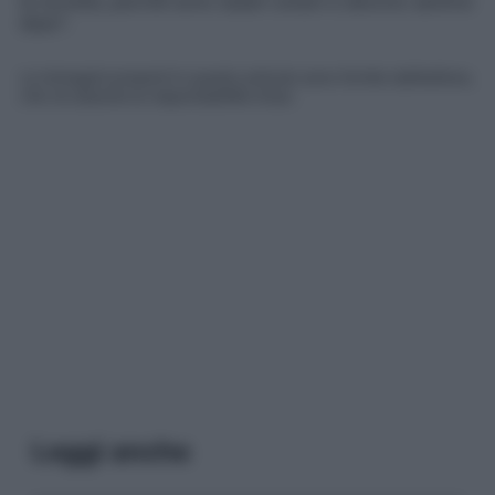
la società, perché sono esseri umani e devono sentirsi
liberi
“.
Le immagini presenti in questo articolo sono fornite dall’editore,
che ne assume la responsabilità d’uso.
Leggi anche