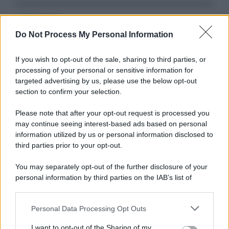
Serie TV
Do Not Process My Personal Information
3 Serie TV da Vedere con la Famiglia a
Natale: Intrattenimento per Tutte le Età
If you wish to opt-out of the sale, sharing to third parties, or
processing of your personal or sensitive information for
targeted advertising by us, please use the below opt-out
Film
section to confirm your selection.
8 Film Musicali Imperdibili: Da
Broadway al Grande Schermo, Ritmo e
Please note that after your opt-out request is processed you
Passione
may continue seeing interest-based ads based on personal
information utilized by us or personal information disclosed to
third parties prior to your opt-out.
Film
You may separately opt-out of the further disclosure of your
I 5 Migliori Film di Corsa e Motori:
personal information by third parties on the IAB’s list of
Adrenalina su Quattro Ruote e Sfide
downstream participants.
Estreme
Personal Data Processing Opt Outs
This information may also be disclosed by us to third parties
on the IAB’s List of Downstream Participants that may further
Serie TV
I want to opt-out of the Sharing of my