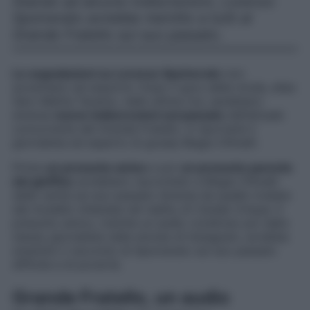
Stando ad alcune indiscrezioni, Lorenzo
Spolverato avrebbe mentito a tutti al
Grande Fratello sul suo passato.
Le segnalazioni su Lorenzo Spolverato
non
accennano ad esaurirsi. Dopo il guru della moda, alias
Saro Mattia Taranto, nelle ultime ore, sarebbero
emerse
nuove indiscrezioni sul passato
dell’attuale
concorrente del Grande Fratello. A riportarle il
giornalista ed esperto di gossip Biagio D’Anelli.
Prima
un presunto amico
e poi
un presunto parente
del gieffino
avrebbero raccontato a Biagio D’Anelli
delle verità sul suo passato diverse da quelle rivelate
dal modello milanese nel reality di Canale Cinque. Il
presunto amico, tramite un audio condiviso poi dallo
stesso giornalista nelle stories di Instagram, avrebbe
smentito il racconto di Spolverato sul suo passato
difficile e di povertà.
Grande Fratello, un audio