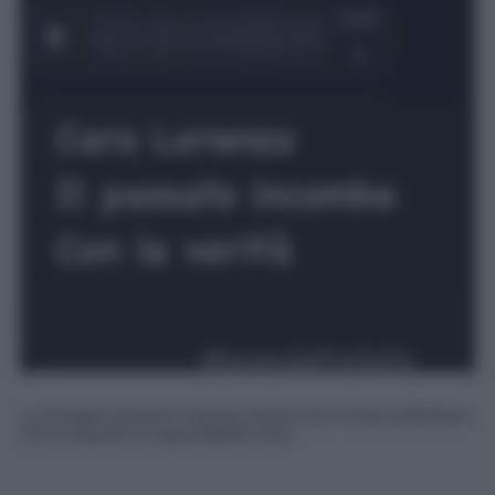
Le immagini presenti in questo articolo sono fornite dall’editore,
che ne assume la responsabilità d’uso.