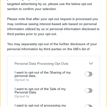
targeted advertising by us, please use the below opt-out
Film
section to confirm your selection.
8 Film Musicali Imperdibili: Da
Broadway al Grande Schermo, Ritmo e
Please note that after your opt-out request is processed you
Passione
may continue seeing interest-based ads based on personal
information utilized by us or personal information disclosed to
third parties prior to your opt-out.
Film
You may separately opt-out of the further disclosure of your
I 5 Migliori Film di Corsa e Motori:
personal information by third parties on the IAB’s list of
Adrenalina su Quattro Ruote e Sfide
downstream participants.
Estreme
Personal Data Processing Opt Outs
This information may also be disclosed by us to third parties
on the IAB’s List of Downstream Participants that may further
Serie TV
I want to opt-out of the Sharing of my
disclose it to other third parties.
personal data.
Le 10 Serie TV Italiane Più Amate di
Opted In
Sempre: Dai Cult ai Nuovi Successi
Please note that this website/app uses one or more Google
Nazionali
services and may gather and store information including but
I want to opt-out of the Sale of my
Personal Data.
not limited to your visit or usage behaviour. You may click to
Opted In
grant or deny consent to Google and its third-party tags to
use your data for below specified purposes in below Google
I want to opt-out of processing my