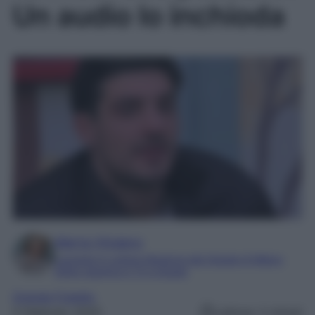
Un audio lo inchioda
Marta Vitulano
Laureata in Lettere Moderne alla Statale di Milano
Editor esperta in TV e Gossip
Grande Fratello
5 Febbraio 2025
Lettura: 2 minuti