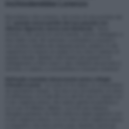
inchioderebbe Lorenzo
Ricordiamo che Lorenzo, nel corso di una puntata del
GF,
quando aveva parlato del suo passato con
Alfonso Signorini, aveva così dichiarato
: “
Sono
entrato a far parte di certe bande, venivo obbligato a
fare delle cose. Mi venivano a prendere a scuola e
non potevo andare da nessuna parte, andavo in dei
capannoni in mezzo ai campi in cui c’era il raduno di
questa banda. Spesso tutti erano più grandi e mi
obbligavano a fare cose lì, tipo missioni da portare a
termine, a rubare, a commettere e ricevere violenza
“.
Nell’audio mandato dal presunto amico a Biagio
D’Anelli si sente
: “
La cosa mi fa ridere, lo conosciamo
da tantissimo tempo. Tra me e lui c’è soltanto un anno
di differenza, lui è del 96 e io del 97, era in classe con
il mio migliore amico. Noi siamo gente di periferia e
lui è uno di Milano, Milano. Lui è di una classica
famiglia perbene, ha fatto tutte le classi superiori con
il mio migliore amico, e io io che il mio migliore amico
ci stupiamo che dica certe cose. Quando uscirà gli