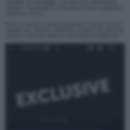
manderò un messaggio o gli farò una chiamata per
dirglielo. Comunque lo conosciamo bene e sappiamo
l’elemento che è
“.
Qual è la verità? Lorenzo ha davvero mentito sul suo
passato per ottenere visibilità e consensi da parte del
pubblico? Alfonso Signorini affronterà la questione?