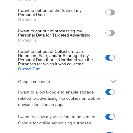
Sempre: Dai Cult ai Nuovi Successi
Please note that this website/app uses one or more Google
Nazionali
services and may gather and store information including but
I want to opt-out of the Sale of my
Personal Data.
not limited to your visit or usage behaviour. You may click to
Opted In
grant or deny consent to Google and its third-party tags to
use your data for below specified purposes in below Google
I want to opt-out of processing my
consent section.
Personal Data for Targeted Advertising.
Opted In
I want to opt-out of Collection, Use,
Retention, Sale, and/or Sharing of my
Personal Data that Is Unrelated with the
Purposes for which it was collected.
Opted Out
Google consents
I want to allow Google to enable storage
related to advertising like cookies on web or
device identifiers in apps.
I want to allow my user data to be sent to
Google for online advertising purposes.