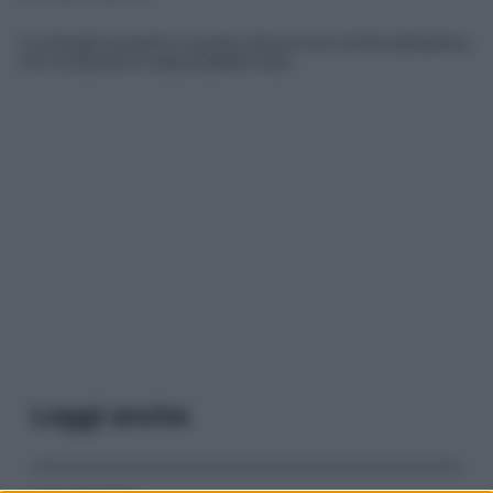
Le immagini presenti in questo articolo sono fornite dall’editore,
che ne assume la responsabilità d’uso.
Leggi anche