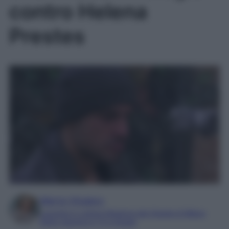
contro Helena
Prestes
Marta Vitulano
Laureata in Lettere Moderne alla Statale di Milano
Editor esperta in TV e Gossip