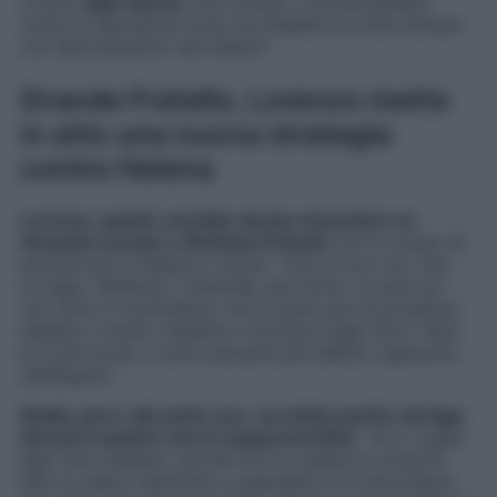
ovvero
Iago Garcia
, ma Lorenzo, riconoscendolo
come un giocatore forte, ha ribadito di voler iniziare
con altre persone “
più deboli
“.
Grande Fratello, Lorenzo mette
in atto una nuova strategia
contro Helena
Lorenzo, quindi, avrebbe deciso di puntare su
Amanda Lecciso o Stefania Orlando
con lo scopo di
arrivare poi a Helena e Javier: “
Uno di loro tre. Uno
tra Iago, Stefania o Amanda, per forza. Le due ora
non sono in nomination, ma io parlo per le prossime.
Adesso il nostro obiettivo comune è Iago fuori. Però
lui è più forte, ci sono persone più deboli, capiscimi…
nell’angolo
“.
Shaila, però, dal canto suo, vorrebbe partire da Iago
Garcia in quanto non lo sopporterebbe
: “
Sì io voglio
Iago fuori adesso, perché non lo sopporto proprio.
Non lo riesco nemmeno a guardare e mi sta proprio