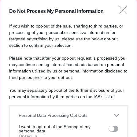
Serie TV
Do Not Process My Personal Information
3 Serie TV da Vedere con la Famiglia a
Natale: Intrattenimento per Tutte le Età
If you wish to opt-out of the sale, sharing to third parties, or
processing of your personal or sensitive information for
targeted advertising by us, please use the below opt-out
Film
section to confirm your selection.
8 Film Musicali Imperdibili: Da
Broadway al Grande Schermo, Ritmo e
Please note that after your opt-out request is processed you
Passione
may continue seeing interest-based ads based on personal
information utilized by us or personal information disclosed to
third parties prior to your opt-out.
Film
You may separately opt-out of the further disclosure of your
I 5 Migliori Film di Corsa e Motori:
personal information by third parties on the IAB’s list of
Adrenalina su Quattro Ruote e Sfide
downstream participants.
Estreme
Personal Data Processing Opt Outs
This information may also be disclosed by us to third parties
on the IAB’s List of Downstream Participants that may further
Serie TV
I want to opt-out of the Sharing of my
disclose it to other third parties.
personal data.
Le 10 Serie TV Italiane Più Amate di
Opted In