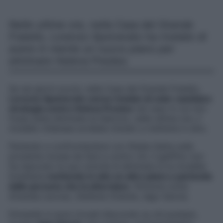
Nelle ultime ore, nella Casa del Grande
Fratello, Lorenzo Spolverato ha rivelato di
avere in mente un nuovo piano per
eliminare Helena Prestes.
Se nei giorni scorsi, nella Casa del Grande Fratello,
Lorenzo Spolverato
aveva rivelato di voler cambiare
strategia contro Helena Prestes
nel caso in cui non
fosse stata eliminata al televoto, nelle ultime ore, il
modello milanese avrebbe iniziato a metterla in atto.
Parlando e confrontandosi con Shaila Gatta sulle
prossime mosse da fare e contro chi, il gieffino non
ha nascosto la sua volontà di eliminare sì la modella
brasiliana
mettendo in atto un altro piano e partendo
dalle persone che la attorniano
. Persone come
Amanda Lecciso, Stefania Orlando, Iago Garcia.
Entrambi si sono trovati d’accordo su chi puntare,