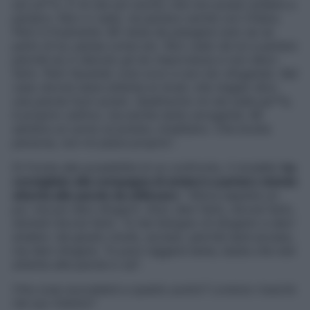
sul ca**o. E mi sta sul cavolo che non posso andare a
parlarci. Non ci vado, ne parlavo anche con Chiara.
Però è frustrante. Mi viene da piangere solo se ne
parlo di lui, pensa come sto. Non vado da lui a parlare
perché se ci discuto gli do importanza e non devo
farlo. Però facendo così covo e non sto sfogando. Nel
caso dovrei stare attenta ai modi, che magari dico
una parola fuori posto. Quell’uomo mi sta sulle pa**e,
è proprio cattivo, ma anche tanto arrogante. Mi
sembra un uomo al potere, totalitario. Che brutta
persona, non mi piace proprio
“.
Di fronte alla possibilità di un confronto, il modello
ha
consigliato alla compagna di andarci a parlare stando
attenta alle parole da utilizzare
: “
Allora aspetta un
po’, ma poi devi sfogarti. Anzi, devi farlo, dovrai farlo,
domani dovrai farlo. Tu hai bisogno di sfogarlo e devi
andare. nel giusto modo, acceso, perché sarà acceso,
ma devi sfogare. Tu puoi reggere bene, basta che stai
attenta alle parole e vai
“.
Che cosa succederà a questo punto? Lorenzo riuscirà
nel suo intento?