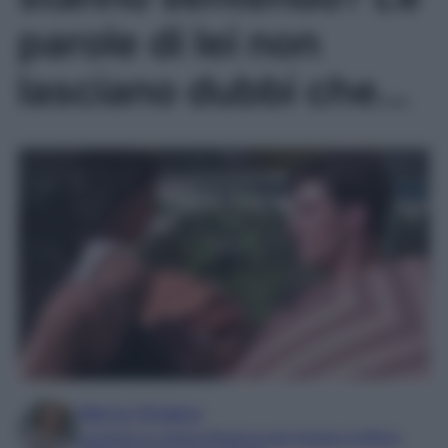
parole di lei non
lasciano dubbi che…
Marta Vitulano
Laureata in Lettere Moderne alla Statale di Milano