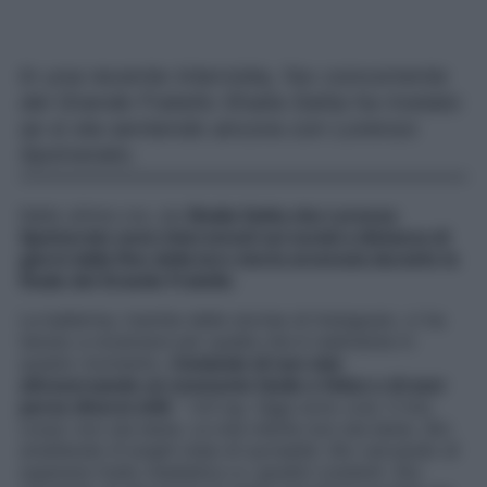
In una recente intervista, l’ex concorrente
del Grande Fratello Shaila Gatta ha rivelato
se si sta sentendo ancora con Lorenzo
Spolverato.
Nelle ultime ore, sia
Shaila Gatta che Lorenzo
Spolverato sono intervenuti sui social a distanza di
giorni dalla fine della loro storia avvenuta durante la
finale del Grande Fratello
.
La ballerina, tramite delle stories di Instagram, ci ha
tenuto a mostrarsi per quella che è realmente in
questo momento,
rivelando di non star
attraversando un momento facile e felice e di aver
perso diversi chili
: “
-4.5 kg.
Oggi sono cosi. Il mio
corpo non sta bene. La mia mente non sta bene. Sto
smaltendo 6 lunghi mesi di surrealtà. Sto cercando di
superare l’odio mediatico e i giudizi costanti
.
Sto