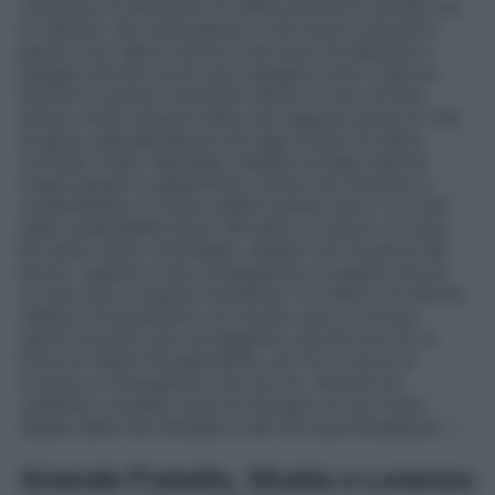
cercando di sforzarmi di ridere perché la società me
lo impone. Sto riprendendo il mio lavoro perché è
giusto così. Ma la verità è che sono fortemente a
disagio perché vorrei solo piangere tutto il giorno.
Perché in questo momento dentro di me c’è solo
dolore. Sono sempre stata una ragazza piena di vita,
di gioia, spensieratezza ed oggi invece mi sento
confusa, triste, depressa. Questa società impone
troppi giudizi e aspettative, senza mai fermarsi a
comprendere. È triste vedere quanto poco ci si fidi
della vulnerabilità altrui. Mi sento un pezzo di vetro.
Mi sento tanto vulnerabile. Questo non fa parte del
lavoro, questa è una conseguenza di questo lavoro.
La mia vita, in questo momento, è in bilico tra dolore,
rabbia e frustrazione e la mostro solo a chi può
starmi accanto per sorreggermi, perché non ho le
forze di ridere forzatamente, non ho le forze di
trovare un entusiasmo che non ho. Perché sto
cadendo e questa volta ho bisogno di una mano.
Quella della mia famiglia e del mio psicoterapeuta…”
.
Grande Fratello, Shaila e Lorenzo