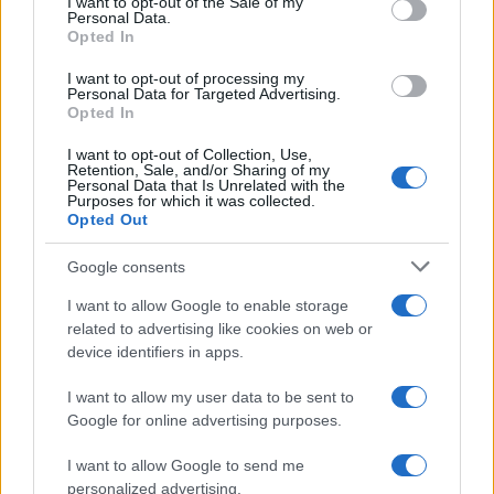
I want to opt-out of the Sale of my
Personal Data.
not limited to your visit or usage behaviour. You may click to
Opted In
grant or deny consent to Google and its third-party tags to
use your data for below specified purposes in below Google
I want to opt-out of processing my
consent section.
Personal Data for Targeted Advertising.
Opted In
I want to opt-out of Collection, Use,
Retention, Sale, and/or Sharing of my
Personal Data that Is Unrelated with the
Purposes for which it was collected.
Opted Out
Google consents
I want to allow Google to enable storage
related to advertising like cookies on web or
device identifiers in apps.
I want to allow my user data to be sent to
Google for online advertising purposes.
I want to allow Google to send me
personalized advertising.