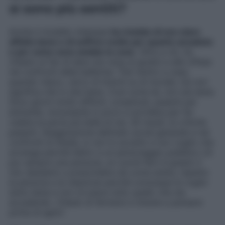
si sono più sentiti?
Anche il modello milanese
ha rivelato di non stare
affatto bene e di soffrire molto per quanto accaduto
e per come sono andate le cose
. Oltre a ciò, ha
chiesto ai fan di dare uno stop ai giudizi e alle offese
nei confronti della ballerina: “
Dal rientro a casa,
quando riesco, cerco di tirarmi su di morale, ma non
significa che io stia bene.
Così come lei, non sta bene.
Sono giorni molto difficili, complicati, pesanti per
entrambi, nonostante io provi a sorridere per far
vedere la parte più bella di me. Gli insulti, le critiche
pesanti, l’esagerazione dell’odio social generale e nei
confronti di Shaila, io non lo accetto e non voglio che
avvenga perché dietro a un personaggio pubblico c’è
pur sempre una persona, un cuore! Non è questo il
mio desiderio a prescindere da come andrà, rispetto
la persona e la relazione perché comunque le voglio
tanto bene e non mi piace tutto quello che sta
accadendo. Chiedo di fermarsi e iniziare a pensare
prima di agire
“.