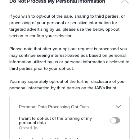
Do Not Process My Personal Information
3 Serie TV da Vedere con la Famiglia a
Natale: Intrattenimento per Tutte le Età
If you wish to opt-out of the sale, sharing to third parties, or
processing of your personal or sensitive information for
targeted advertising by us, please use the below opt-out
Film
section to confirm your selection.
8 Film Musicali Imperdibili: Da
Broadway al Grande Schermo, Ritmo e
Please note that after your opt-out request is processed you
Passione
may continue seeing interest-based ads based on personal
information utilized by us or personal information disclosed to
third parties prior to your opt-out.
Film
You may separately opt-out of the further disclosure of your
I 5 Migliori Film di Corsa e Motori:
personal information by third parties on the IAB’s list of
Adrenalina su Quattro Ruote e Sfide
downstream participants.
Estreme
Personal Data Processing Opt Outs
This information may also be disclosed by us to third parties
on the IAB’s List of Downstream Participants that may further
Serie TV
I want to opt-out of the Sharing of my
disclose it to other third parties.
personal data.
Le 10 Serie TV Italiane Più Amate di
Opted In
Sempre: Dai Cult ai Nuovi Successi
Please note that this website/app uses one or more Google
Nazionali
services and may gather and store information including but