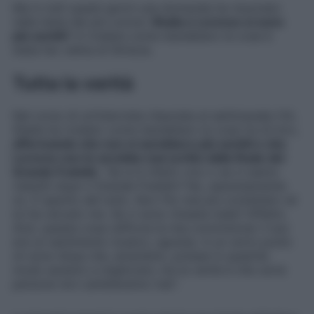
Ma in tutti questi giorni una domanda ha risuonato
nella testa dei più curiosi:
Shaila e Lorenzo si sono
più sentiti
? A rivelare come starebbero le cose è
stata l’ex velina di Striscia.
Tutta la verità
Nel corso di un’intervista rilasciata al settimanale
Chi
,
Shaila ha rivelato come starebbero le cose tra di loro,
affermando che non si sarebbero più sentiti e che
Lorenzo non le avrebbe mai scritto dalla finale del
Grande Fratello
: “
Se si è rifatto vivo o se ci siamo
risentiti dopo il Grande Fratello? No, assolutamente
no. È sparito del tutto. Non l’ho mai più contattato né
lui ha cercato me. Se ci sono rimasta male? Affatto.
Anzi, questa cosa rafforza la mia convinzione: il suo
era un sentimento tossico, egoista. A un certo punto
mi sono illusa che, amandolo, potessi in qualche
modo aiutarlo a migliorare, ma la verità è che certe
persone non cambieranno mai
“.