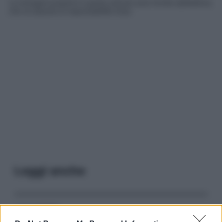
Le immagini presenti in questo articolo sono fornite dall’editore,
che ne assume la responsabilità d’uso.
Leggi anche
Serie TV