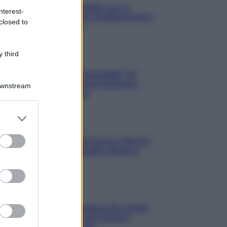
3 Serie TV da Vedere con la
nterest-
Famiglia a Natale: Intrattenimento
closed to
per Tutte le Età
 third
Film
8 Film Musicali Imperdibili: Da
Broadway al Grande Schermo,
Downstream
Ritmo e Passione
er and store
to grant or
Film
ed purposes
I 5 Migliori Film di Corsa e Motori:
Adrenalina su Quattro Ruote e
Sfide Estreme
Serie TV
Le 10 Serie TV Italiane Più Amate
di Sempre: Dai Cult ai Nuovi
Successi Nazionali