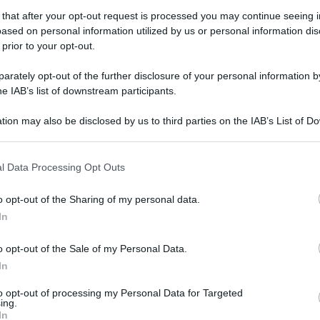
 that after your opt-out request is processed you may continue seeing i
ased on personal information utilized by us or personal information dis
 prior to your opt-out.
rately opt-out of the further disclosure of your personal information by
he IAB’s list of downstream participants.
tion may also be disclosed by us to third parties on the IAB’s List of 
 that may further disclose it to other third parties.
 that this website/app uses one or more Google services and may gath
l Data Processing Opt Outs
including but not limited to your visit or usage behaviour. You may click 
 to Google and its third-party tags to use your data for below specifi
o opt-out of the Sharing of my personal data.
ogle consent section.
In
o opt-out of the Sale of my Personal Data.
In
to opt-out of processing my Personal Data for Targeted
ing.
In