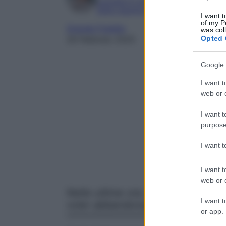
Laureata in Lettere Moderne alla Statal
Editor esperta in TV e Gossip
I want t
of my P
Grande Fratello
was col
Opted 
28 Febbraio 2025
Google 
I want t
web or d
I want t
purpose
I want 
I want t
web or d
Nelle ultime ore, nella Casa del G
I want t
voler abbandonare la Casa: sarà 
or app.