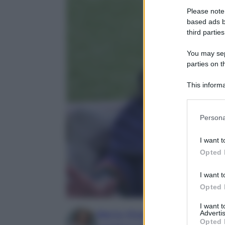
Please note
based ads b
third parties
You may sepa
parties on t
This informa
Participants
Please note
Persona
information 
deny consent
I want t
in below Go
Opted 
I want t
Opted 
I want 
Advertis
Marta Vitulano
Opted 