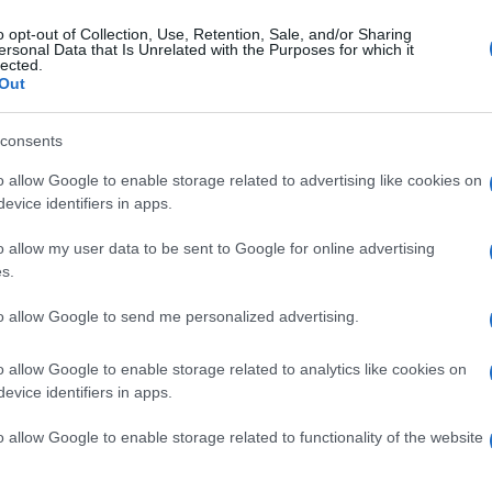
e di Milano
o opt-out of Collection, Use, Retention, Sale, and/or Sharing
ersonal Data that Is Unrelated with the Purposes for which it
lected.
Out
Lettura: 3 minuti
consents
o allow Google to enable storage related to advertising like cookies on
evice identifiers in apps.
o allow my user data to be sent to Google for online advertising
s.
to allow Google to send me personalized advertising.
o allow Google to enable storage related to analytics like cookies on
evice identifiers in apps.
rande Fratello, Shaila Gatta ha rivelato di
o allow Google to enable storage related to functionality of the website
così?