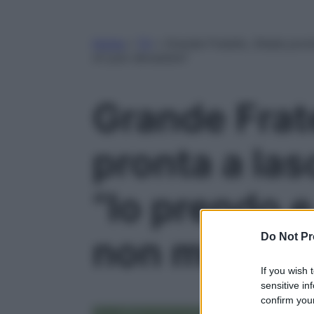
Home
»
TV
»
Grande Fratello, Shaila pro
mi può devastare”
Grande Frate
pronta a las
“Io prendo 
non mi può 
Do Not Pr
If you wish 
sensitive in
confirm your