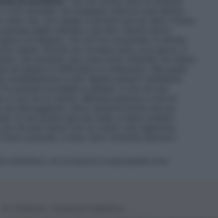
ento di sconforto
: “
Voi non avete visto la scenata
 il mio armadio, ha strappato tutte le cose dentro,
ro letto. No, non vengo a dormire nel tuo letto Chiara,
n puntata piglio Alfonso e gli dico ‘fammi uscire
 gioco di nessuno. Voi non mi conoscete, in diretta
no matta. Perché ora va bene tutto, è un gioco, è
stare. Sta facendo una cosa molto infantile, ha messo
ue ad essere in difficoltà e in imbarazzo. Ma quello
do soddisfazione a tutti. Ripete sempre ‘dobbiamo
? Fa scenate incredibili e plateali. A me non sta
to e non me lo merito. Bastava parlarne e che mi
 sta distruggendo. Devo salvarmi prima che sia
na. Io non posso fare più nulla, si deve rendere
 con chi può stare? Con un robot, una ragazzina
 fuori controllo, è fuso, fuori controllo davvero
“.
ite dall’editore, che ne assume la responsabilità d’uso.
© – Filmeter.net – Coming Soon Pubblicità srl