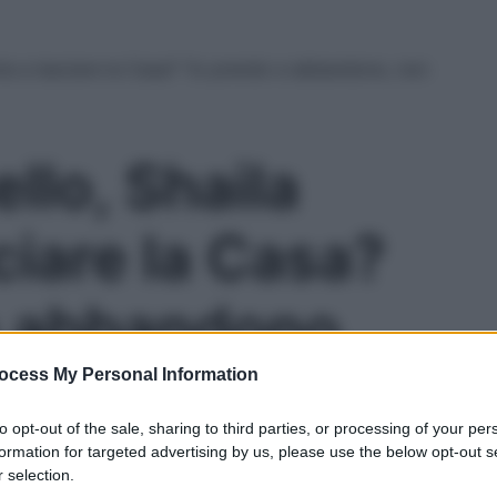
nta a lasciare la Casa? “Io prendo e abbandono, non
llo, Shaila
ciare la Casa?
e abbandono,
devastare”
ocess My Personal Information
Le
to opt-out of the sale, sharing to third parties, or processing of your per
formation for targeted advertising by us, please use the below opt-out s
 selection.