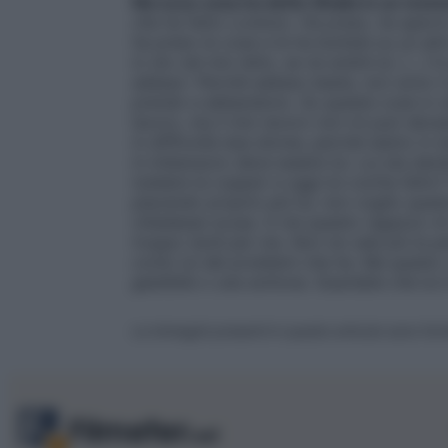
Ma ecco cosa ha detto Shaila in un mom
che ha fatto Lorenzo. Ha preso, ha aperto
ha preso le cose e le ha buttate su un alt
io sto nel mio letto, se ne andrà lui. […] I
adesso’. Perché adesso basta, non sono il
prendo e abbandono. Su queste cose io so
lavoro, ma il mio lavoro non mi può deva
in difficoltà due donne, perché siamo in d
in imbarazzo deve essere lui.
Lui sta dan
tutelare la coppia’ e oggi lui cos’ha fatto
piacendo proprio più lui, non voglio ques
chiedesse scusa. A me questo ragazzo mi
troppo tardi per me. Non ne vale più la pe
conto lui dei problemi che ha. Ma questo
gestibile o una sottona. Guardate che lui è
Le immagini presenti in questo articolo sono forn