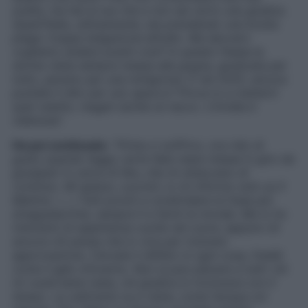
scelta, ma hai la tua vita e non sei certo una giudice.
Quest’Italia, ultimamente, sta prendendo una brutta
piega: troppa istigazione all’odio. Ma davvero
vogliamo andare avanti così? In questo Paese la
donna viene sempre messa alla gogna, giudicata per
tutto, persino per una minigonna. E nel 2025, ancora
puntate il dito per uno spacco? Prova tu a metterti
quel vestito, magari anche un tacco. L’invidia è
velenosa
“.
Ha poi continuato
: “
Prima ci soffrivo, ora rido di
gusto quando leggo certe fake news messe in giro da
gossipari in cerca di like, che mi attaccano di
continuo. Mi spiace, cuccioli, io mi informo solo su Il
Mattino.
(…)
Tutti pronti a condividere la frase più
strappalacrime, sempre lì a farmi la morale. Ma io ho
trent’anni di esperienze cucite nel cuore, eppure c’è
ancora chi pensa che io viva per ricevere
approvazione. Cercate il difetto in ogni cosa, freddi
come il gelo d’inverno. Non si può piacere a tutti: chi
mi vuole bene resta, chi giudica si riconosce con il
tempo. La cattiveria va e viene, come l’acqua col