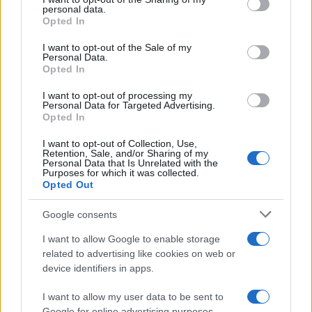
disclose it to other third parties.
personal data.
Le 10 Serie TV Italiane Più Amate di
Opted In
Sempre: Dai Cult ai Nuovi Successi
Please note that this website/app uses one or more Google
Nazionali
services and may gather and store information including but
I want to opt-out of the Sale of my
Personal Data.
not limited to your visit or usage behaviour. You may click to
Opted In
grant or deny consent to Google and its third-party tags to
use your data for below specified purposes in below Google
I want to opt-out of processing my
consent section.
Personal Data for Targeted Advertising.
Opted In
I want to opt-out of Collection, Use,
Retention, Sale, and/or Sharing of my
Personal Data that Is Unrelated with the
Purposes for which it was collected.
Opted Out
Google consents
I want to allow Google to enable storage
related to advertising like cookies on web or
device identifiers in apps.
I want to allow my user data to be sent to
Google for online advertising purposes.