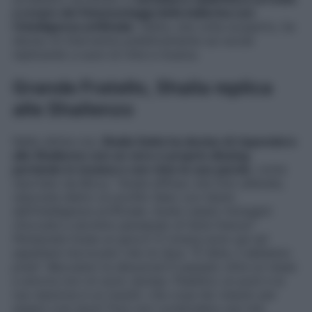
a creare dei fotomontaggi della ballerina con
l’intelligenza artificiale
. Gatta, una volta scoperto, ha
deciso di intervenire pubblicamente sui social
replicando a suon di rime e musica.
Grande Fratello, Shaila replica
alle Shailenzo
Nelle ultime ore,
Shaila Gatta ha deciso di rispondere
alle Shailenzo con un vero e proprio dissing
portando in musica e con rime le sue parole
, come
riportato da
Biccy
: “
Avete diffuso mie foto alterate,
nascoste dietro un profilo falso con l’aiuto
dell’intelligenza artificiale. Avete rubato immagini
ritoccate a tavolino pensando di farla franca?
Pensavate fosse un gioco? E invece sono qui ad
aspettare l’avvocato che mi dica: “È fatta, li abbiamo
presi”. Beccatevi la denuncia!
È passato oltre un mese
e ancora non mi sono ripresa. Pubblico un post e la
tua reazione è un insulto: che cosa hai vissuto per
essere così dura? Puoi non condividere una mia