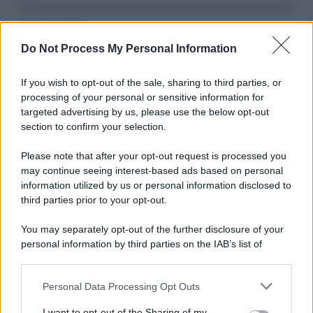
Serie TV
Do Not Process My Personal Information
3 Serie TV da Vedere con la Famiglia a
Natale: Intrattenimento per Tutte le Età
If you wish to opt-out of the sale, sharing to third parties, or
processing of your personal or sensitive information for
targeted advertising by us, please use the below opt-out
Film
section to confirm your selection.
8 Film Musicali Imperdibili: Da
Broadway al Grande Schermo, Ritmo e
Please note that after your opt-out request is processed you
Passione
may continue seeing interest-based ads based on personal
information utilized by us or personal information disclosed to
third parties prior to your opt-out.
Film
You may separately opt-out of the further disclosure of your
I 5 Migliori Film di Corsa e Motori:
personal information by third parties on the IAB’s list of
Adrenalina su Quattro Ruote e Sfide
downstream participants.
Estreme
Personal Data Processing Opt Outs
This information may also be disclosed by us to third parties
on the IAB’s List of Downstream Participants that may further
Serie TV
I want to opt-out of the Sharing of my