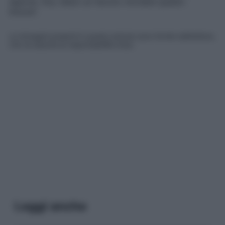
sapone. Ora, fatevi un favore: mordete questo
limone
“.
Le immagini presenti in questo articolo sono fornite dall’editore,
che ne assume la responsabilità d’uso.
Leggi anche