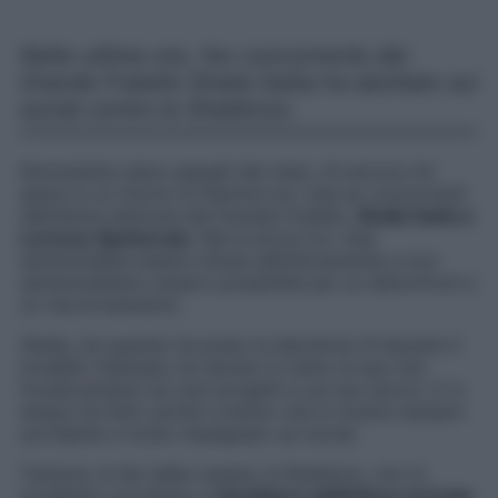
Nelle ultime ore, l’ex concorrente del
Grande Fratello Shaila Gatta ha sbottato sui
social contro le Shailenzo.
Nonostante siano passati dei mesi, c’è ancora chi
spera in un ritorno di fiamma tra i due ex concorrenti
dell’ultima edizione del Grande Fratello,
Shaila Gatta e
Lorenzo Spolverato
. Ma la storia tra i due
sembrerebbe essere chiusa definitivamente e non
sembrerebbero esserci possibilità per un dietrofront e
un riavvicinamento.
Shaila, da quando ha preso la decisione di lasciare il
modello milanese, ha ripreso in mano la sua vita
focalizzandosi sui suoi progetti e sul suo lavoro. E lo
stesso ha fatto anche Lorenzo che si mostra sempre
sorridente e molto impegnato sui social.
Tuttavia, le fan della coppia, le Shailenzo, non lo
avrebbero accettato e
sarebbero addirittura arrivate