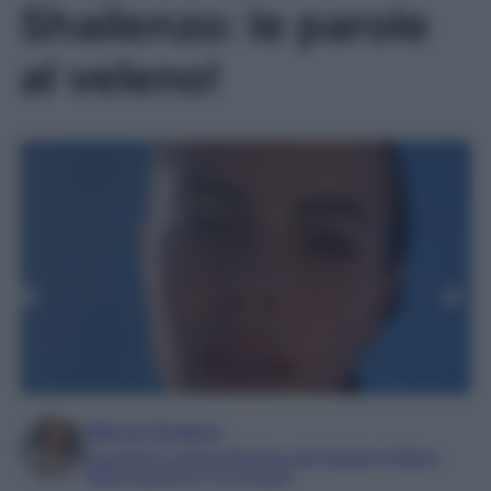
Shailenzo: le parole
al veleno!
Marta Vitulano
Laureata in Lettere Moderne alla Statale di Milano
Editor esperta in TV e Gossip