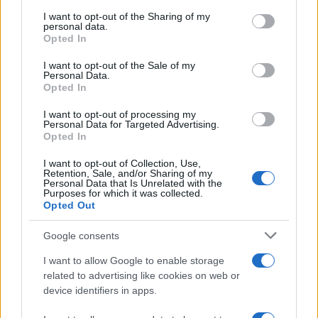
on the IAB’s List of Downstream Participants that may further
Serie TV
I want to opt-out of the Sharing of my
disclose it to other third parties.
personal data.
Le 10 Serie TV Italiane Più Amate di
Opted In
Sempre: Dai Cult ai Nuovi Successi
Please note that this website/app uses one or more Google
Nazionali
services and may gather and store information including but
I want to opt-out of the Sale of my
Personal Data.
not limited to your visit or usage behaviour. You may click to
Opted In
grant or deny consent to Google and its third-party tags to
use your data for below specified purposes in below Google
I want to opt-out of processing my
consent section.
Personal Data for Targeted Advertising.
Opted In
I want to opt-out of Collection, Use,
Retention, Sale, and/or Sharing of my
Personal Data that Is Unrelated with the
Purposes for which it was collected.
Opted Out
Google consents
I want to allow Google to enable storage
related to advertising like cookies on web or
device identifiers in apps.