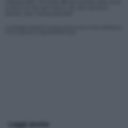
chiunque altro. Ho scelto ME per la prima volta come
si deve e lo farò per tutta la vita. Mi è servita la
lezione. Ciao e buona giornata
“.
Le immagini presenti in questo articolo sono fornite dall’editore,
che ne assume la responsabilità d’uso.
Leggi anche