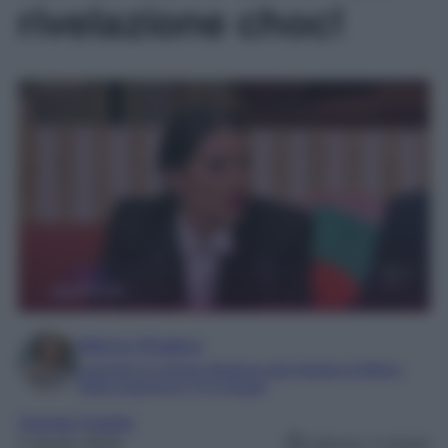
rivelazione choc!
Marta Vitulano
Laureata in Lettere Moderne alla Statale di Milano
Editor esperta in TV e Gossip
Grande Fratello
3 Aprile 2025
Lettura: 2 minuti