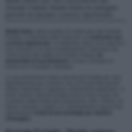
Nelle ultime ore, l’ex concorrente del
Grande Fratello Shaila Gatta ha spiegato
perché ha lasciato Lorenzo Spolverato.
Shaila Gatta
, nella puntata di lunedì sera del Grande
Fratello, è rientrata nella Casa per un
confronto con
Lorenzo Spolverato
. La ballerina, dopo aver esposto i
suoi pensieri e le sue considerazioni, maturate una
volta uscita dal reality di Canale Cinque,
ha
annunciato la sua decisione
, ovvero chiudere la
storia con il modello milanese.
La sua decisione è stata una doccia fredda per tutti,
specialmente per Lorenzo che, di fronte alle parole
dell’ex fidanzata, è apparso visibilmente spiazzato. In
molti l’hanno ritenuta inopportuna e fuori luogo nel
contesto della finale del programma. Altri, invece, ne
hanno criticato il gesto e il cambiamento improvviso
reputandolo
frutto di una strategia per ripulirsi
l’immagine
.