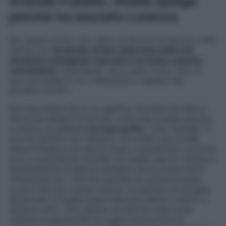
Grande Fratello, Shaila spiega
perché ha lasciato Lorenzo
Per questi motivi, l’ex velina di Striscia la Notizia, nelle
ultime ore,
ha deciso di fare chiarezza sulla sua
decisione spiegando il perché è arrivata a questa
conclusione
, precisando che è stato frutto solo di
una sua scelta e non influenzata o dettata dal
pensiero di altri.
Nel rispondere ad un ex gieffino (Daniele Dal Moro)
che le ha chiesto in privato come mai avesse lasciato
Lorenzo, la ballerina
ha così scritto
: “
Ciao Daniele
.
Io
non ho parlato con nessuno. Ho scelto con la MIA
testa in base a ciò che ho visto e soprattutto uscendo
fuori e acquisendo lucidità. So quello che ho vissuto e
sinceramente è ridicolo pensare che io possa farmi
influenzare da i miei fan quando ho sempre lottato
contro tutti per questo amore. Compreso la famiglia
.
Quindi per cortesia questi discorsi ridicoli li lascio a
qualcun altro. Che ognuno accetti le cose come
vadano e soprattutto mi voglio bene prima di