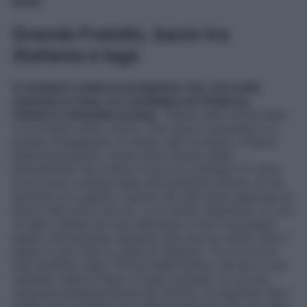
bacio
.
Grande Fratello, bacio tra
Stefania e Iago
A rivelarlo è stata la conduttrice che, una volta
rientrata in Casa, si è confidata con Federico
Chimirri e Amanda Lecciso
: “
Siamo stati molto bene
e lui è stato tanto carino. Che cosa è successo? Lo
potete immaginare. Ci siamo dati un bacio, il bacio
della buonanotte. Come sarà il bacio della
buonanotte? Se è stato in bocca a stampo? E certo.
Io poi sono rimasta nella mia posizione ferma, lui ha
dormito con quattro cuscini. Se c0è stato qualcosa di
fisico? Ma certo che no. Lui è molto rispettoso. Io non
ho dato nessun là e lui nemmeno e non è successo
quello che pensate. Nessuno dei due ha voluto fare il
passo in più. Non è colpa di nessuno. Tra noi non è
mai scattato nulla. C’è una bella intesa, ma non è mai
scattato nulla di fisico in quel contesto.
Io non ho
nessuna predisposizione qui dentro, lui neanche. Non
credo che si possa mai creare qualcosa. Per me, Iago