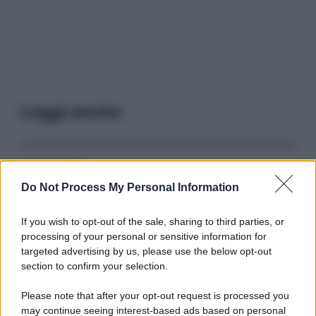
Leggi anche
Serie TV
Do Not Process My Personal Information
3 Serie TV da Vedere con la Famiglia a
Natale: Intrattenimento per Tutte le Età
If you wish to opt-out of the sale, sharing to third parties, or
processing of your personal or sensitive information for
targeted advertising by us, please use the below opt-out
Film
section to confirm your selection.
8 Film Musicali Imperdibili: Da
Broadway al Grande Schermo, Ritmo e
Please note that after your opt-out request is processed you
Passione
may continue seeing interest-based ads based on personal