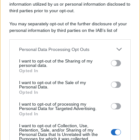
information utilized by us or personal information disclosed to
third parties prior to your opt-out.
Film
You may separately opt-out of the further disclosure of your
I 5 Migliori Film di Corsa e Motori:
personal information by third parties on the IAB’s list of
Adrenalina su Quattro Ruote e Sfide
downstream participants.
Estreme
Personal Data Processing Opt Outs
This information may also be disclosed by us to third parties
on the IAB’s List of Downstream Participants that may further
Serie TV
I want to opt-out of the Sharing of my
disclose it to other third parties.
personal data.
Le 10 Serie TV Italiane Più Amate di
Opted In
Sempre: Dai Cult ai Nuovi Successi
Please note that this website/app uses one or more Google
Nazionali
services and may gather and store information including but
I want to opt-out of the Sale of my
Personal Data.
not limited to your visit or usage behaviour. You may click to
Opted In
grant or deny consent to Google and its third-party tags to
use your data for below specified purposes in below Google
I want to opt-out of processing my
consent section.
Personal Data for Targeted Advertising.
Opted In
I want to opt-out of Collection, Use,
Retention, Sale, and/or Sharing of my
Personal Data that Is Unrelated with the
Purposes for which it was collected.