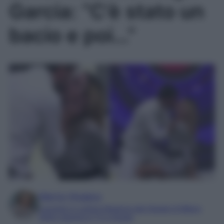
Garcia: “C’è stato un
bacio e poi…”
Marta Vitulano
Laureata in Lettere Moderne alla Statale di Milano
Editor esperta in TV e Gossip