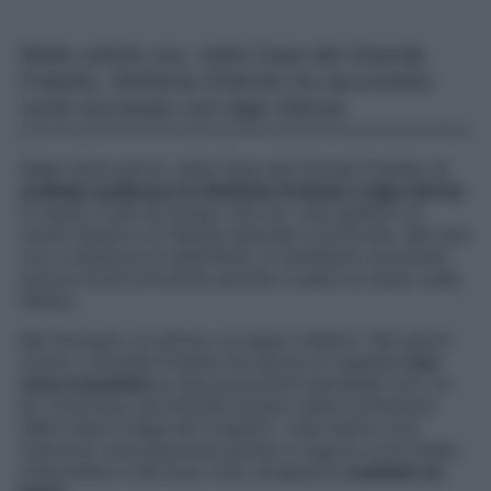
Nelle ultime ore, nella Casa del Grande
Fratello, Stefania Orlando ha raccontato
cos’è successo con Iago Garcia.
Negli ultimi giorni, nella Casa del Grande Fratello,
è
scattato qualcosa tra Stefania Orlando e Iago Garcia
.
In realtà, è già da tempo che tra i due gieffini c’è
molta intesa e un feeling speciale e profondo. Ma solo
ora, a distanza di settimane, si sarebbero avvicinati
ancora di più arrivando persino a darsi un bacio sulle
labbra.
Ma facciamo un attimo un passo indietro. Nei giorni
scorsi, il Grande Fratello ha deciso di regalare
una
cena romantica
ai due piccioncini lasciando loro un
po’ di privacy ed intimità lontano dalla confusione
della Casa e degli altri inquilini. I due hanno così
trascorso una piacevole serata in tugurio e tra risate,
chiacchiere e del buon cibo,
è
appunto
scattato un