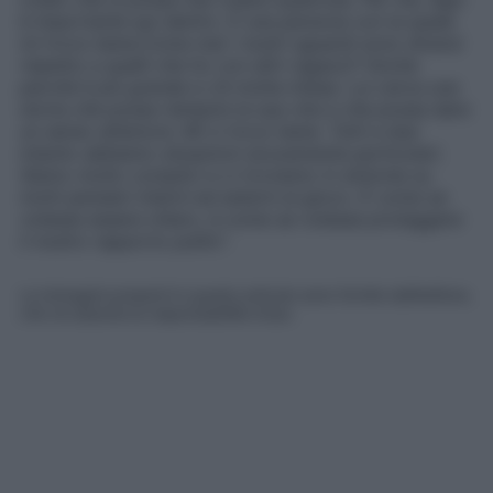
è importante qui dentro. È una persona con la quale
mi trovo bene.Come mai i nostri sguardi sono diversi
rispetto a quelli che ho con altri ragazzi? Anche
perché è più grande e c’è molta intesa. Lui cerca una
storia che possa riempire la sua vita e che possa dare
un senso all’amore. Mi ci trovo bene. Tutti e due
intanto abbiamo situazioni sicuramente particolari.
Siamo molto complici e ci troviamo in sintonia su
molti pensieri interni ed esterni al gioco. È come se
volesse essere chiaro, è come se volesse proteggere
il nostro rapporto pulito
“.
Le immagini presenti in questo articolo sono fornite dall’editore,
che ne assume la responsabilità d’uso.