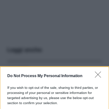
Leggi anche
Serie TV
Do Not Process My Personal Information
3 Serie TV da Vedere con la Famiglia a
Natale: Intrattenimento per Tutte le Età
If you wish to opt-out of the sale, sharing to third parties, or
processing of your personal or sensitive information for
targeted advertising by us, please use the below opt-out
Film
section to confirm your selection.
8 Film Musicali Imperdibili: Da