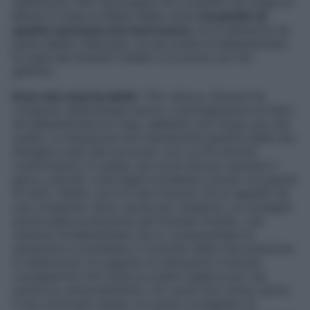
radiofonico
Non Succederà Più
condotto da Giada Di
Miceli in onda su Radio Radio dove
ha parlato di
quanto successo nei mesi scorsi
, tra la denuncia da
parte dell’ex fidanzato, la sua scelta di abbandonare
la Casa del Grande Fratello e la storia con l’ex
gieffino.
Ecco che cosa ha detto
: “
Per ripicca, Simone ha
compiuto determinate azioni, costringendomi di fatto
ad abbandonare la Casa, sebbene non fosse una mia
scelta
.
La situazione era interamente gestita dalla mia
famiglia e dai miei avvocati, con cui ho dovuto
confrontarmi. In realtà, non avrei dovuto lasciare il
gioco, perché i miei legali avrebbero potuto occuparsi
di tutto. Infatti, non ho mai ricevuto né un appello né
una condann
a.
Sono uscita per tutelarmi, su consiglio
anche della produzione del Grande Fratello, che
riteneva fondamentale che io comprendessi la
situazione e prendessi il controllo della mia posizione.
A malincuore, ho seguito le indicazioni ricevute,
consapevole che fosse la scelta migliore per me,
anche se, personalmente, non sarei mai voluta uscire.
Il mio avvocato stesso mi aveva consigliato di