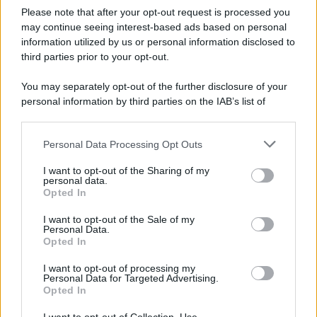
Broadway al Grande Schermo, Ritmo e
Please note that after your opt-out request is processed you
Passione
may continue seeing interest-based ads based on personal
information utilized by us or personal information disclosed to
third parties prior to your opt-out.
Film
You may separately opt-out of the further disclosure of your
I 5 Migliori Film di Corsa e Motori:
personal information by third parties on the IAB’s list of
Adrenalina su Quattro Ruote e Sfide
downstream participants.
Estreme
Personal Data Processing Opt Outs
This information may also be disclosed by us to third parties
on the IAB’s List of Downstream Participants that may further
Serie TV
I want to opt-out of the Sharing of my
disclose it to other third parties.
personal data.
Le 10 Serie TV Italiane Più Amate di
Opted In
Sempre: Dai Cult ai Nuovi Successi
Please note that this website/app uses one or more Google
Nazionali
services and may gather and store information including but
I want to opt-out of the Sale of my
Personal Data.
not limited to your visit or usage behaviour. You may click to
Opted In
grant or deny consent to Google and its third-party tags to
use your data for below specified purposes in below Google
I want to opt-out of processing my
consent section.
Personal Data for Targeted Advertising.
Opted In