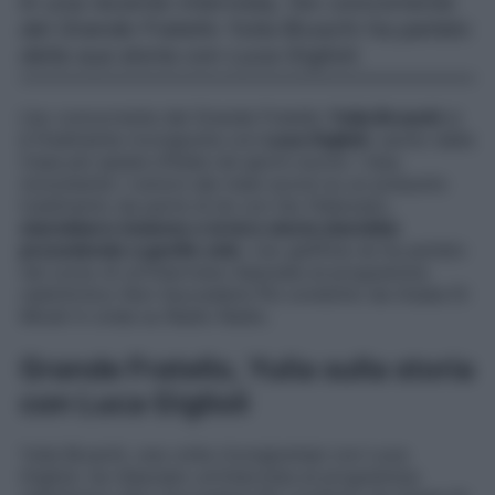
In una recente intervista, l’ex concorrente
del Grande Fratello Yulia Bruschi ha parlato
della sua storia con Luca Giglioli.
L’ex concorrente del Grande Fratello
Yulia Bruschi
si
è finalmente ricongiunta con
Luca Giglioli
, uscito dalla
Casa più spiata d’Italia nei giorni scorsi. I due,
nonostante i rumors dei mesi scorsi su un presunto
tradimento da parte di lei con l’ex fidanzato,
starebbero insieme e la loro storia starebbe
procedendo a gonfie vele
. L’ex gieffina ne ha parlato
nel corso di un’intervista rilasciata al programma
radiofonico
Non Succederà Più
condotto da Giada Di
Miceli in onda su Radio Radio.
Grande Fratello, Yulia sulla storia
con Luca Giglioli
Yulia Bruschi, una volta ricongiuntasi con Luca
Giglioli, ha rilasciato un’intervista al programma