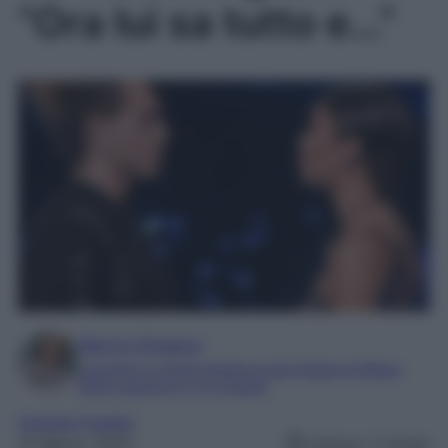
“Ora lui sa tutto e…”
Marta Vitulano
Laureata in Lettere Moderne alla Statale di Milano
Editor esperta in TV e Gossip
Grande Fratello
31 Marzo 2025
Lettura: 2 minuti