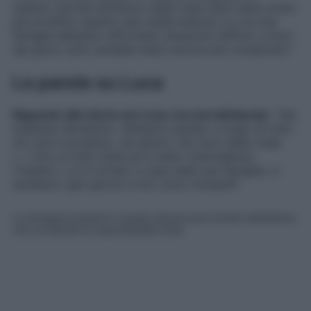
restare, perché all’interno della Casa sarei stata molto
più protetta rispetto alla realtà esterna. Io e la mia
famiglia abbiamo affrontato situazioni difficili, e fuori
dal gioco tutto sarebbe stato ancora più complicato
“.
Le parole su Luca
Riguardo alla storia con Luca, ha così dichiarato
: “
Sta
andando benissimo. Abbiamo parlato a lungo di tutto
ciò che è accaduto, sia dentro che fuori dalla Casa.
(…) Ora va tutto bene ed è stato meraviglioso
rivederci. Lui è tornato a casa dalla sua famiglia, ci
sentiamo ogni giorno e loro sono tranquilli
“.
Le immagini presenti in questo articolo sono fornite dall’editore,
che ne assume la responsabilità d’uso.