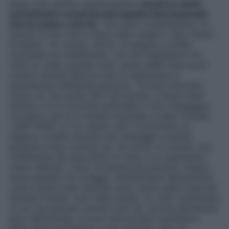
Dopo aver sentito queste parole,
Zeudi si è detta
emozionata e sorpresa del seguito internazionale
che ha avuto e che ha
: “
Ora sono contentissima, ho
ripreso la mia vita in mano dopo quattro mesi vissuti
là dentro. Ho notato che ho un seguito a livello
mondiale non indifferente, non me l’aspettavo! Ho
visto un video quando sono uscita dalla Casa dove
c’erano diverse Nazioni che mi esaltavano e
spendevano bellissime persone. Trovare interpreti
come voi che avete fatto da tramite, è tanta roba!
Grazie a voi si è potuto estendere il mio messaggio.
Un aereo che mi è rimasto impresso è stato firmato
‘LGBT FANS’ e lì ho capito che il movimento mi
seguiva: è bello lanciare dei messaggi e aiutare
persone a fare coming out. Ho avuto un vissuto non
indifferente da quel punto di vista, è un argomento
molto delicato, cerco di aiutare più persone. Essere
stata esempio di coraggio nell’esternare determinate
cose è tanta roba. Quando sono uscita dalla Casa del
Grande Fratello, fuori dallo studio, ho visto moltissime
di voi che eravate venute lì per me. Alcune dal Brasile,
altre dall’Olanda, mi sono emozionata moltissimo.
Siete state tantissime e vi ho adorato. Non mi