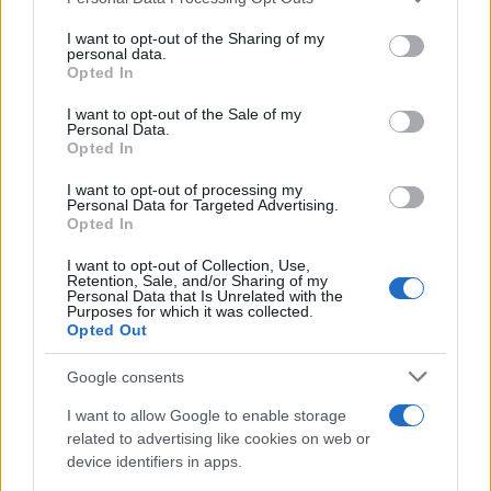
This information may also be disclosed by us to third parties
on the IAB’s List of Downstream Participants that may further
Serie TV
I want to opt-out of the Sharing of my
disclose it to other third parties.
personal data.
Le 10 Serie TV Italiane Più Amate di
Opted In
Sempre: Dai Cult ai Nuovi Successi
Please note that this website/app uses one or more Google
Nazionali
services and may gather and store information including but
I want to opt-out of the Sale of my
Personal Data.
not limited to your visit or usage behaviour. You may click to
Opted In
grant or deny consent to Google and its third-party tags to
use your data for below specified purposes in below Google
I want to opt-out of processing my
consent section.
Personal Data for Targeted Advertising.
Opted In
I want to opt-out of Collection, Use,
Retention, Sale, and/or Sharing of my
Personal Data that Is Unrelated with the
Purposes for which it was collected.
Opted Out
Google consents
I want to allow Google to enable storage
related to advertising like cookies on web or
device identifiers in apps.