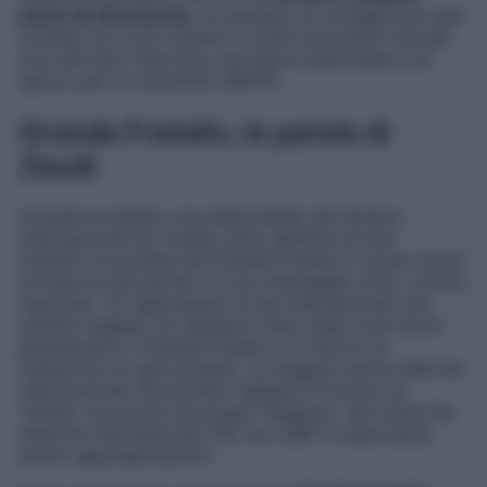
punto di riferimento
, un esempio di coraggio per fare
coming out e per iniziare a vivere la propria vita alla
luce del sole. Insomma, una figura importante e di
spicco per la comunità LGBTQ+.
Grande Fratello, le parole di
Zeudi
Durante la diretta, una delle leader dei fandom
internazionali ha rivelato all’ex gieffina di aver
tradotto le puntate del Grande Fratello in modo da far
arrivare le sue parole e il suo messaggio oltre i confini
nazionali: “
Io rappresento le fan internazionali che
parlano inglese, noi abbiamo fatto delle room dove
guardavamo il Grande Fratello e io facevo la
traduttrice di ogni puntata. La maggior parte delle fan
internazionali che parlano inglese si trovano su
Twitter, ma anche nei gruppi Telegram. Hai molte fan
lesbiche internazionali. Per noi LGBT è importante
avere rappresentazioni
“.