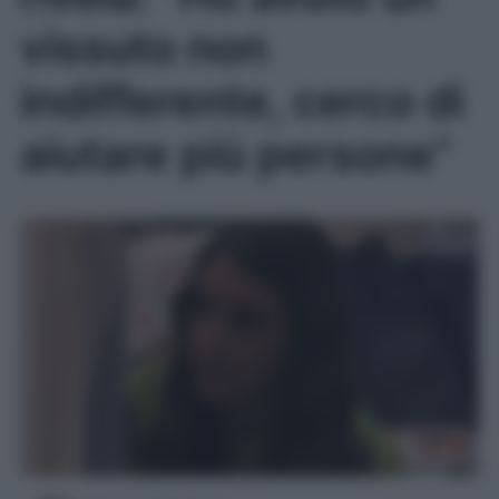
vissuto non
indifferente, cerco di
aiutare più persone”