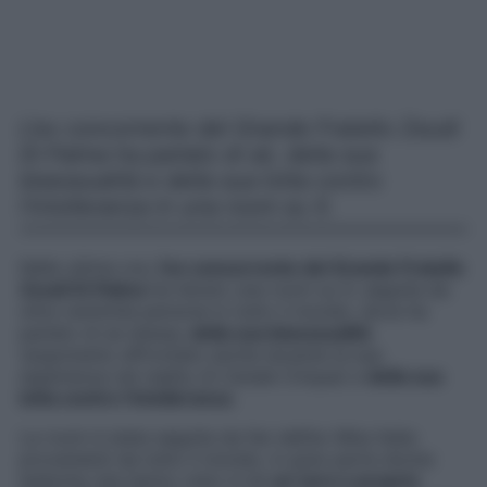
L’ex concorrente del Grande Fratello Zeudi
Di Palma ha parlato di sé, della sua
bisessualità e della sua lotta contro
l’intolleranza in una room su X.
Nelle ultime ore,
l’ex concorrente del Grande Fratello
Zeudi Di Palma
ha tenuto una room su X, seguita da
oltre ventimila persone in tutto il mondo, dove ha
parlato di se stessa,
della sua bisessualità
(argomento affrontato anche durante la sua
esperienza nel reality di Canale Cinque) e
della sua
lotta contro l’intolleranza
.
La room è stata seguita da fan dell’ex Miss Italia
provenienti da tutto il mondo, in gran parte donne
lesbiche che hanno visto in lei
un vero e proprio