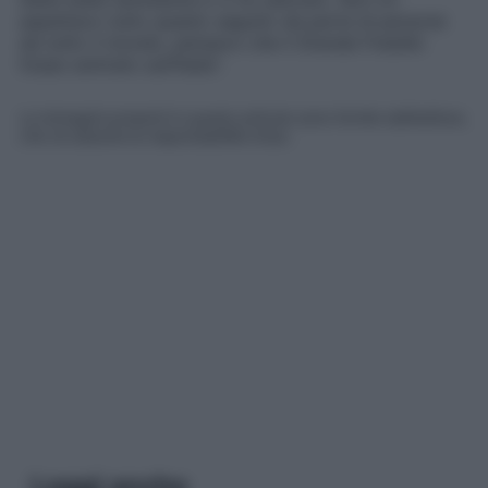
aspettavo tutto questo seguito da parte di persone
da tutto il mondo, pensavo che il Grande Fratello
fosse centrato sull’Italia
“.
Le immagini presenti in questo articolo sono fornite dall’editore,
che ne assume la responsabilità d’uso.
Leggi anche