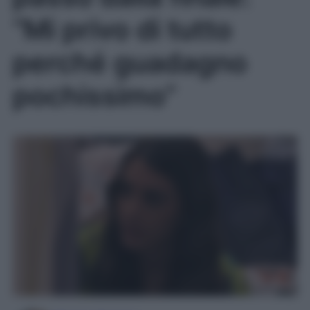
“Mi privo di tutto
perché guadagno
pochissimo”