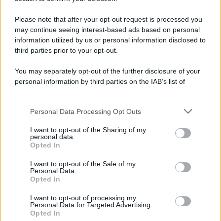
8 Film Musicali Imperdibili: Da
Broadway al Grande Schermo, Ritmo e
Please note that after your opt-out request is processed you
Passione
may continue seeing interest-based ads based on personal
information utilized by us or personal information disclosed to
third parties prior to your opt-out.
Film
You may separately opt-out of the further disclosure of your
I 5 Migliori Film di Corsa e Motori:
personal information by third parties on the IAB’s list of
Adrenalina su Quattro Ruote e Sfide
downstream participants.
Estreme
Personal Data Processing Opt Outs
This information may also be disclosed by us to third parties
on the IAB’s List of Downstream Participants that may further
Serie TV
I want to opt-out of the Sharing of my
disclose it to other third parties.
personal data.
Le 10 Serie TV Italiane Più Amate di
Opted In
Sempre: Dai Cult ai Nuovi Successi
Please note that this website/app uses one or more Google
Nazionali
services and may gather and store information including but
I want to opt-out of the Sale of my
Personal Data.
not limited to your visit or usage behaviour. You may click to
Opted In
grant or deny consent to Google and its third-party tags to
use your data for below specified purposes in below Google
I want to opt-out of processing my
consent section.
Personal Data for Targeted Advertising.
Opted In