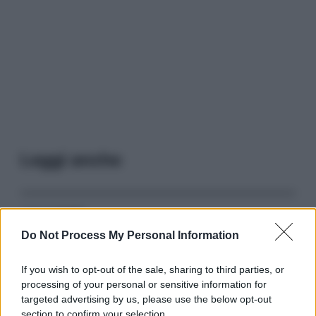
Leggi anche
Serie TV
Do Not Process My Personal Information
3 Serie TV da Vedere con la Famiglia a
Natale: Intrattenimento per Tutte le Età
If you wish to opt-out of the sale, sharing to third parties, or
processing of your personal or sensitive information for
targeted advertising by us, please use the below opt-out
Film
section to confirm your selection.