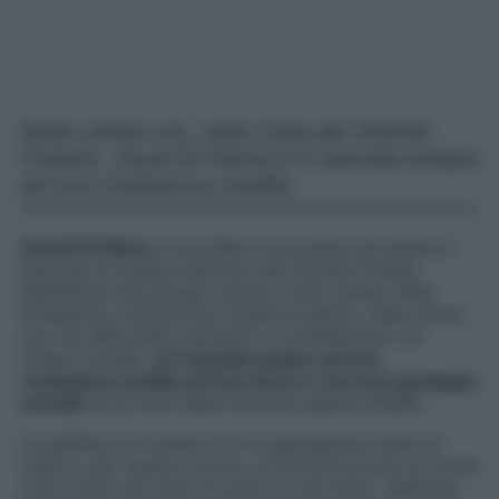
Nelle ultime ore, nella Casa del Grande
Fratello, Zeudi Di Palma si è lasciata andare
ad una rivelazione inedita.
Zeudi Di Palma
è una delle concorrenti più amate e
discusse di questa edizione del Grande Fratello.
Nell’attesa che giunga il giorno tanto atteso della
finalissima, prevista per lunedì prossimo, nelle ultime
ore, l’ex Miss Italia, parlando e confidandosi con
Chiara Cainelli,
si è lasciata andare ad una
rivelazione inedita sul suo lavoro e sui suoi guadagni
mensili
(al di fuori della Casa più spiata d’Italia).
La gieffina ha rivelato di non guadagnare molto al
mese e, per questo motivo, di doversi privare di molte
cose come una cena di sushi con gli amici. Vedendo