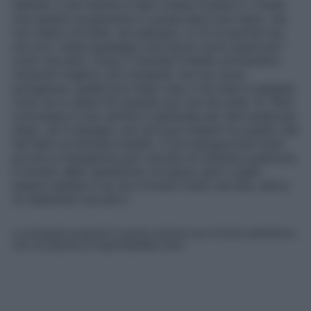
Attendi, e nel mentre ti devi creare il piano A.
Credo
che questo programma ci possa dare una mano, ma
non siamo arrivate. Ad esempio, io ho la partita iva,
ma con i bassi guadagni che faccio sono quasi più i
costi che altro. Dopo il Grande Fratello arriveranno
momenti migliori, più tranquilli, ma non sono
un’ingenua, quella luce dopo due o tre mesi si spegne.
Cioè vai a calare fin quando poi non fai nulla. Sì. Però
comunque è una vetrina in generale per fare qualcosa
dopo, se ti impegni, ma non puoi basarti su quello che
hai fatto al Grande Fratello. E poi bisogna fare tanti
provini e impegnarsi per cercare di ottenere qualcosa.
Il mondo dello spettacolo mi piace, però voglio
essere realista e se non troverò molto da fare, allora
mi dedicherò ad altro
“.
Le immagini presenti in questo articolo sono fornite dall’editore,
che ne assume la responsabilità d’uso.