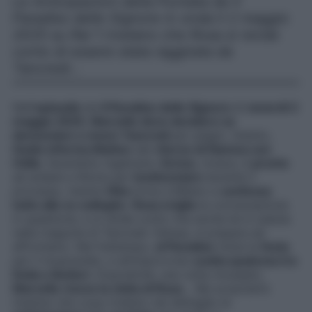
Le Anticipazioni della Puntata de Il
Paradiso delle Signore in onda il 2 maggio
2025 su Rai 1 rivelano che Rosa si rende
conto di essere stata raggirata da
Tancredi…
Nell’
episodio
de
Il Paradiso delle Signore
di
venerdì 2
maggio 2025
,
Marcello deve decidere se
denunciare o meno Tancredi
per plagio. Intanto,
Guido informa Matteo
del
ritorno di fiamma con
Odile
, facendolo ingelosire.
Enrico
, invece, è
pronto
ad andare a Roma per
testimoniare
durante il
processo, mentre
Rita
torna a Milano e
confessa
tutto alle ex colleghe
.
Rosa origlia
la conversazione
in questione, e si rende conto che anche lei è caduta
nella trappola di Tancredi. Delusa, si prepara ad
affrontarlo. Nel frattempo,
al Paradiso
inizia la
festa
per il musicarello, e all’improvviso
scatta qualcosa tra
Delia e Botteri
. Dopodiché, una volta rincasato,
Marcello riceve la visita di Rosa
… Ma scopriamo
insieme che cosa rivelano nel dettaglio le