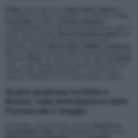
Guido
sta per sferrare un
colpo basso a Matteo
. Il
produttore confida al fratellastro di Marcello che
tra
lui ed Odile
c’è stato un
ritorno di fiamma
;
innegabilmente, il Portelli non la prende molto bene: è
molto geloso! Intanto,
Enrico si prepara a partire
per
Roma, dove dovrà testimoniare nel corso del
processo, mentre
Rita fa ritorno a Milano
e
confessa
alle ex colleghe di essere stata una spia assoldata da
Tancredi.
Rosa
, che passava di lì per caso,
ha sentito
tutto, e così, delusa, inizia a pensare che anche lei è
caduto nella trappola dell’uomo. La Camilli vuole
avere un confronto con il di Sant’Erasmo, e subito!
Scatta qualcosa tra Delia e
Botteri, nelle Anticipazioni della
Puntata del 2 maggio
Al Paradiso c’è aria di festa. Alla fine,
Roberto ha
accontentato Guido
, permettendogli di celebrare il
lancio del suo musicarello
proprio
al grande