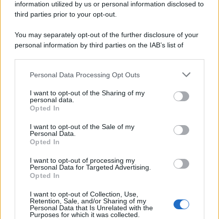
information utilized by us or personal information disclosed to
third parties prior to your opt-out.
Film
You may separately opt-out of the further disclosure of your
I 5 Migliori Film di Corsa e Motori:
personal information by third parties on the IAB’s list of
Adrenalina su Quattro Ruote e Sfide
downstream participants.
Estreme
Personal Data Processing Opt Outs
This information may also be disclosed by us to third parties
on the IAB’s List of Downstream Participants that may further
Serie TV
I want to opt-out of the Sharing of my
disclose it to other third parties.
personal data.
Le 10 Serie TV Italiane Più Amate di
Opted In
Sempre: Dai Cult ai Nuovi Successi
Please note that this website/app uses one or more Google
Nazionali
services and may gather and store information including but
I want to opt-out of the Sale of my
Personal Data.
not limited to your visit or usage behaviour. You may click to
Opted In
grant or deny consent to Google and its third-party tags to
use your data for below specified purposes in below Google
I want to opt-out of processing my
consent section.
Personal Data for Targeted Advertising.
Opted In
I want to opt-out of Collection, Use,
Retention, Sale, and/or Sharing of my
Personal Data that Is Unrelated with the
Purposes for which it was collected.