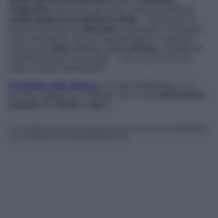
magazzino
. Nel corso del party, improvvisamente
scatta qualcosa tra Botteri e Delia
… finalmente! Al
termine dell’evento,
Marcello
si appresta a rincasare.
Una volta giunto nel suo appartamento, il giovane
riceve una
visita
inattesa, quella
di Rosa
, la quale ha
urgente bisogno di parargli… Che cosa dovrà mai
dirgli di tanto importante?
Il Paradiso delle Signore
, la soap ambientata in un
grande magazzino di Milano, va in onda
dal lunedì al
venerdì
alle
16:00
su
Rai 1
.
Le immagini presenti in questo articolo sono fornite dall’editore,
che ne assume la responsabilità d’uso.