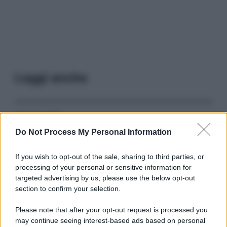
Leggi anche
Serie TV
Do Not Process My Personal Information
3 Serie TV da Vedere con la Famiglia a
Natale: Intrattenimento per Tutte le Età
If you wish to opt-out of the sale, sharing to third parties, or
processing of your personal or sensitive information for
targeted advertising by us, please use the below opt-out
Film
section to confirm your selection.
8 Film Musicali Imperdibili: Da
Broadway al Grande Schermo, Ritmo e
Please note that after your opt-out request is processed you
Passione
may continue seeing interest-based ads based on personal