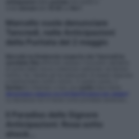
anticipazioni
della
puntata
che andrà in
onda
domani
alle
16:00
su
Rai 1
.
Marcello vuole denunciare
Tancredi, nelle Anticipazioni
della Puntata del 2 maggio
Marcello ha finalmente scoperto che Tancredi ha
assoldato Rita
affinché rubasse il bozzetto dell’abito
di punta della nuova collezione realizzato da Botteri.
Inoltre, l’ex Venere gli ha assicurato di essere disposta
a testimoniare contro l’uomo. A questo punto, il
Barbieri
è chiamato a fare una
scelta
importante:
denunciare oppure no il di Sant’Erasmo per plagio?
La decisione non è facile come potrebbe sembrare…
Il Paradiso delle Signore
Anticipazioni: Rosa sotto
shock…