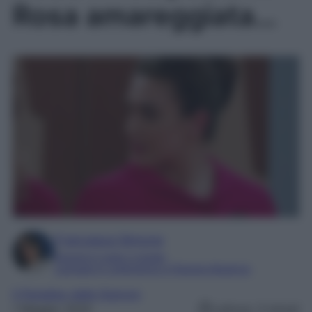
Rosa amareggiata…
Francesca Simone
Esperta in soap e gossip
Laureata in Letteratura e Filologia Moderna
Il Paradiso delle Signore
1 Maggio 2025
Lettura: 3 minuti