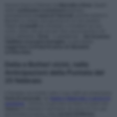
Ancora fuoco e fiamme tra
Marcello e Rosa
. Questi
ultimi
continuano a scontrarsi
piuttosto
animatamente
a causa di Tancredi
, poiché mentre il
Barbieri lo ritiene una persona di cui non potersi
fidarsi,
la Camilli
sta iniziando a ricredersi sul suo
conto, tanto che gli sta per fare una proposta a dir
poco allettante.
Certa
– e desiderosa –
che lui possa
riabilitare la propria immagine
, la giornalista
suggerisce al di Sant’Erasmo di rilasciarle
un’intervista
…
Delia e Botteri vicini, nelle
Anticipazioni della Puntata del
25 febbraio
Il Paradiso ha invitato tutto il suo staff ad un’esclusiva
festa di carnevale
, ed
Agata è disperata: è ancora in
punizione
. Tuttavia, la giovane sa bene di avere una
chance
di ottenere il permesso da parte di Ciro per
partecipare al party, ossia
servirsi di Mimmo
.