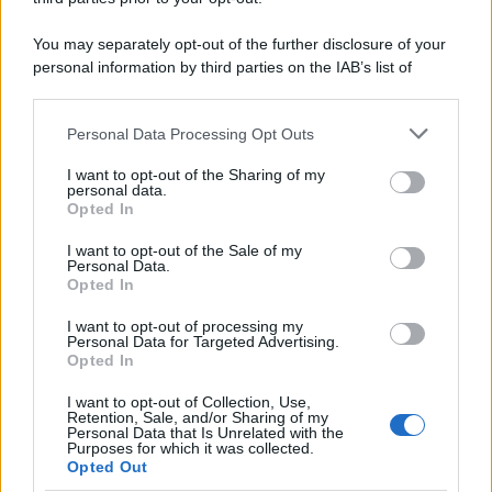
Film
You may separately opt-out of the further disclosure of your
I 5 Migliori Film di Corsa e Motori:
personal information by third parties on the IAB’s list of
Adrenalina su Quattro Ruote e Sfide
downstream participants.
Estreme
Personal Data Processing Opt Outs
This information may also be disclosed by us to third parties
on the IAB’s List of Downstream Participants that may further
Serie TV
I want to opt-out of the Sharing of my
disclose it to other third parties.
personal data.
Le 10 Serie TV Italiane Più Amate di
Opted In
Sempre: Dai Cult ai Nuovi Successi
Please note that this website/app uses one or more Google
Nazionali
services and may gather and store information including but
I want to opt-out of the Sale of my
Personal Data.
not limited to your visit or usage behaviour. You may click to
Opted In
grant or deny consent to Google and its third-party tags to
use your data for below specified purposes in below Google
I want to opt-out of processing my
consent section.
Personal Data for Targeted Advertising.
Opted In
I want to opt-out of Collection, Use,
Retention, Sale, and/or Sharing of my
Personal Data that Is Unrelated with the
Purposes for which it was collected.
Opted Out