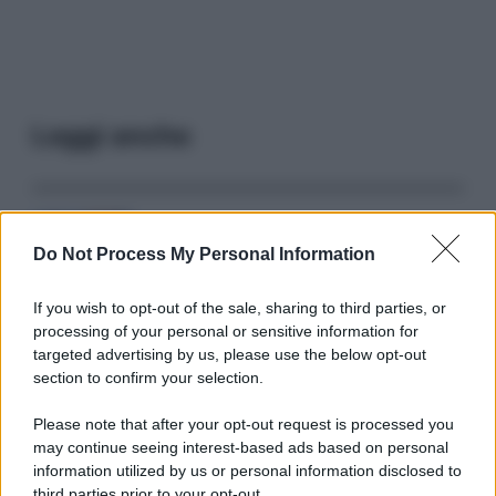
Leggi anche
Serie TV
Do Not Process My Personal Information
3 Serie TV da Vedere con la Famiglia a
Natale: Intrattenimento per Tutte le Età
If you wish to opt-out of the sale, sharing to third parties, or
processing of your personal or sensitive information for
targeted advertising by us, please use the below opt-out
Film
section to confirm your selection.
8 Film Musicali Imperdibili: Da
Broadway al Grande Schermo, Ritmo e
Please note that after your opt-out request is processed you
Passione
may continue seeing interest-based ads based on personal
information utilized by us or personal information disclosed to
third parties prior to your opt-out.