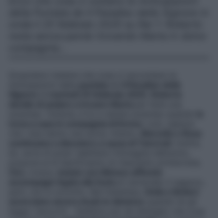
Ecco che cosa ci svelano le Anticipazioni
della Puntata de Il Paradiso delle Signore in
onda il 25 febbraio 2025 su Rai 1: Roberto
resta senza parole trovando Marta in dolce
compagnia…
Scopriamo insieme che cosa ci raccontano le
Anticipazioni della
puntata
de
Il Paradiso delle
Signore
di
martedì 25 febbraio 2025
.
Roberto
decide di andare a trovare Marta
per farle una
sorpresa. Tuttavia, è lui a restare sorpreso quando
la
trova a casa in compagnia di Enrico
; così, capisce
che i due hanno una storia. Intanto,
Marcello e Rosa
continuano a discutere a causa di Tancredi
. Inoltre,
lei, certa di poter riabilitare l’immagine dell’uomo,
propone al di Sant’Erasmo di rilasciarle un’intervista.
Ciro
, invece,
insiste con Mimmo affinché
accompagni Agata alla festa
di carnevale; il ragazzo,
però, non è convinto. Nel frattempo,
Delia e Botteri
accorciano ancora di più le distanze
quando lei gli
legge i tarocchi… Vediamo più nel dettaglio che cosa