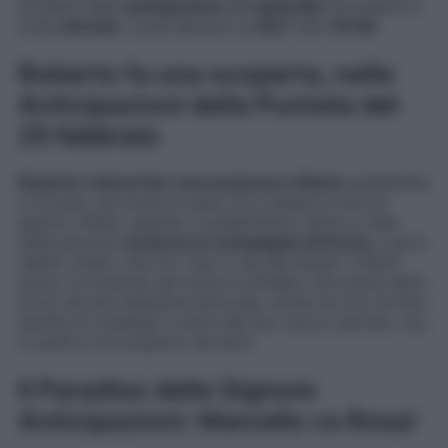
accadrà nelle
anticipazioni
dell’
episodio
che andrà in
onda
domani
, come sempre su
Rai 1
alle
16:00
.
Roberto fa una scoperta, nelle
Anticipazioni della Puntata del
25 febbraio
Roberto voleva fare una sorpresa a Marta
andandola
a trovare, ed invece è stato lui a restare a bocca
aperta. Infatti, quando il pubblicitario entra a casa
della giovane,
la becca in compagnia di Enrico
, e gli è
subito chiaro che tra i due ci sia del tenero. D’altra
parte, la Guarnieri gli aveva confidato che aveva dato
avvio ad una relazione amorosa, anche se non se l’era
sentita di rivelargli il nome del suo nuovo partner; ora,
il Landi lo ha scoperto da solo!
Il Paradiso delle Signore
Anticipazioni: Marcello vs Rosa!