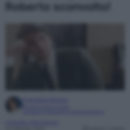
Roberto sconvolto!
Francesca Simone
Esperta in soap e gossip
Laureata in Letteratura e Filologia Moderna
Il Paradiso delle Signore
24 Febbraio 2025
Lettura: 3 minuti