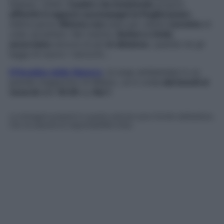
Adesso, infatti,
il padre sta insistendo
proprio
affinché il ragazzo accompagni la Puglisi junior
;
d’altra parte,
Mimmo non
pare per niente
convinto
di
voler accettare. Nel mentre,
Botteri e Delia
accorciano
ancora di più
le distanze
, quando lei gli
legge di nuovo i tarocchi…
Il Paradiso delle Signore
, la soap ambientata in un
grande magazzino di Milano, va in onda
dal lunedì al
venerdì
alle
16:00
su
Rai 1
.
Le immagini presenti in questo articolo sono fornite dall’editore,
che ne assume la responsabilità d’uso.