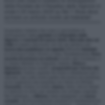
Ecco che cosa ci svelano le Anticipazioni
della Puntata de Il Paradiso delle Signore in
onda il 25 marzo 2025 su Rai 1: Rosa deve
scrivere un articolo rivolto ad Adelaide!
Scopriamo insieme che cosa ci raccontano le
Anticipazioni della
puntata
de
Il Paradiso delle
Signore
di
martedì 25 marzo 2025
.
Marcello dice ad
Odile
di essere d’accordo con lei: gli sembra una
buona idea pubblicare un appello
affinché
Adelaide
si convinca a fare ritorno a casa. Parallelamente,
Rosa
accetta di scrivere un articolo
rivolto alla Contessa, e
lo stesso Barbieri la ringrazia. Intanto,
Elvira e
Salvatore
portano avanti i
preparativi per l’arrivo del
figlioletto
. Inoltre, quando lei inizia a desiderare per il
neonato una culla come quella che aveva da bambina,
lui le organizza una sorpresa con l’aiuto di Alfredo.
Concetta
, invece, è molto
stanca
, tanto che le Veneri
si mettono in moto per aiutarla con un’idea originale.
Nel frattempo, a
Mimmo
viene assegnato un
nuovo
compito
: dovrà presenziare durante la manifestazione