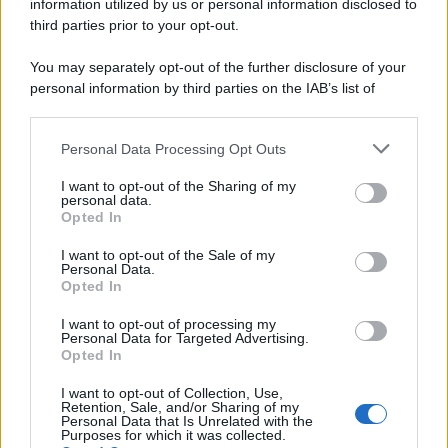
information utilized by us or personal information disclosed to
third parties prior to your opt-out.
Film
You may separately opt-out of the further disclosure of your
I 5 Migliori Film di Corsa e Motori:
personal information by third parties on the IAB’s list of
Adrenalina su Quattro Ruote e Sfide
downstream participants.
Estreme
Personal Data Processing Opt Outs
This information may also be disclosed by us to third parties
on the IAB’s List of Downstream Participants that may further
Serie TV
I want to opt-out of the Sharing of my
disclose it to other third parties.
personal data.
Le 10 Serie TV Italiane Più Amate di
Opted In
Sempre: Dai Cult ai Nuovi Successi
Please note that this website/app uses one or more Google
Nazionali
services and may gather and store information including but
I want to opt-out of the Sale of my
Personal Data.
not limited to your visit or usage behaviour. You may click to
Opted In
grant or deny consent to Google and its third-party tags to
use your data for below specified purposes in below Google
I want to opt-out of processing my
consent section.
Personal Data for Targeted Advertising.
Opted In
I want to opt-out of Collection, Use,
Retention, Sale, and/or Sharing of my
Personal Data that Is Unrelated with the
Purposes for which it was collected.