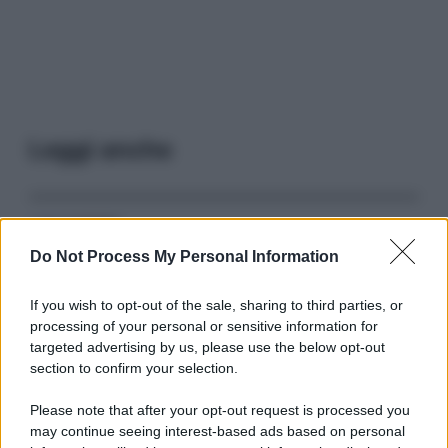
Leggi anche
Serie TV
Do Not Process My Personal Information
3 Serie TV da Vedere con la Famiglia a
Natale: Intrattenimento per Tutte le Età
If you wish to opt-out of the sale, sharing to third parties, or
processing of your personal or sensitive information for
targeted advertising by us, please use the below opt-out
Film
section to confirm your selection.
8 Film Musicali Imperdibili: Da
Broadway al Grande Schermo, Ritmo e
Please note that after your opt-out request is processed you
Passione
may continue seeing interest-based ads based on personal