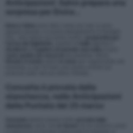
Anticipazioni: Salvo prepara una
sorpresa per Elvira…
Elvira e Salvo
sono felici come non mai: si sono
appena sposati, e a breve allargheranno la famiglia.
Ora, i due stanno portando avanti i
preparativi per
l’arrivo del figlioletto
, quando la
Gallo
esprime il
desiderio
di
regalare al neonato una culla
proprio
come quella che aveva lei
da bambina. Allora,
l’Amato si mette
subito
in moto
per organizzarle una
sorpresa, e, per fortuna, può anche contare sul
prezioso aiuto del suo amico Alfredo…
Concetta è provata dalla
stanchezza, nelle Anticipazioni
della Puntata del 25 marzo
Concetta
sembra essere molto
provata dalla
stanchezza
, tanto che
le Veneri
se ne rendono conto
e capiscono di doversi rimboccare le maniche: si