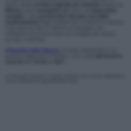
fanno venire
un’idea originale per aiutarla
! Intanto,
a
Mimmo
viene
assegnato un
nuovo ed
importante
compito
, ossia
presenziare durante una delle
manifestazioni
degli studenti per la libertà di stampa.
Il giovane sa che si tratta di un impegno che
richiederà una buona dose di coraggio per essere
portato a termine…
Il Paradiso delle Signore
, la soap ambientata in un
grande magazzino di Milano, va in onda
dal lunedì al
venerdì
alle
16:00
su
Rai 1
.
Le immagini presenti in questo articolo sono fornite dall’editore,
che ne assume la responsabilità d’uso.