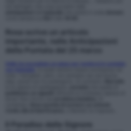
degli studenti per la libertà di stampa…. Vediamo più
nel dettaglio che cosa accadrà nelle
anticipazioni
dell’
episodio
che andrà in onda
domani
,
come sempre su
Rai 1
alle
16:00
.
Rosa scrive un articolo
importante, nelle Anticipazioni
della Puntata del 25 marzo
Odile ha escogitato un piano per mettersi in contatto
con Adelaide
, la quale sembra essere scomparsa nel
nulla. I famigliari, però, non pensano sia una buona
idea, quindi non la sostengono. Al contrario,
Marcello
le fa sapere di spalleggiarla,
convinto
che quella di
pubblicare un appello
affinché la Contessa capisca di
dover fare ritorno sia
un’ottima iniziativa
. Al
contempo,
Rosa accetta di scrivere un articolo
rivolto alla di Sant’Erasmo
, e Barbieri la ringrazia…
Il Paradiso delle Signore