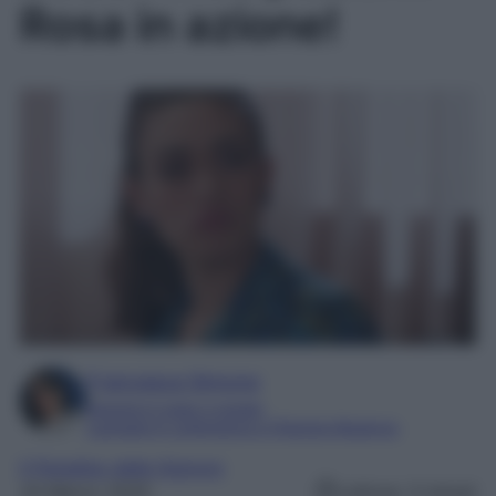
Rosa in azione!
Francesca Simone
Esperta in soap e gossip
Laureata in Letteratura e Filologia Moderna
Il Paradiso delle Signore
24 Marzo 2025
Lettura: 3 minuti