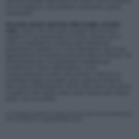
rilevanza penale delle azioni di Omar, ma al momento
non mi sbilancio. Sicuramente valuteremo questa
eventualità
“.
Secondo quanto riportato dalla moglie, sarebbe
stato
“
Omar che l’ha preso a pugni, gli ha tirato i
capelli e lo ha minacciato di morte, tirando poi in
ballo in malafede la violenza sulle donne per
giustificarsi, quando si è visto benissimo che la sua
aggressione è avvenuta prima del fallo su Plevani. Ha
strumentalizzato un argomento sensibile per
accattivarsi i favori del pubblico, il suo
comportamento è stato riprovevole. I reati di cui
potrebbe essere accusato sono quelli di minacce,
percosse e diffamazione. Mi fa male che le sue azioni
e quelle di mio marito siano state messe sullo stesso
piano, non è corretto
“.
Le immagini presenti in questo articolo sono fornite dall’editore,
che ne assume la responsabilità d’uso.