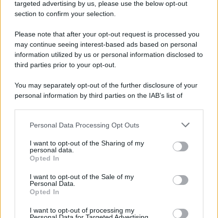
targeted advertising by us, please use the below opt-out
Film
section to confirm your selection.
8 Film Musicali Imperdibili: Da
Broadway al Grande Schermo, Ritmo e
Please note that after your opt-out request is processed you
Passione
may continue seeing interest-based ads based on personal
information utilized by us or personal information disclosed to
third parties prior to your opt-out.
Film
You may separately opt-out of the further disclosure of your
I 5 Migliori Film di Corsa e Motori:
personal information by third parties on the IAB’s list of
Adrenalina su Quattro Ruote e Sfide
downstream participants.
Estreme
Personal Data Processing Opt Outs
This information may also be disclosed by us to third parties
on the IAB’s List of Downstream Participants that may further
Serie TV
I want to opt-out of the Sharing of my
disclose it to other third parties.
personal data.
Le 10 Serie TV Italiane Più Amate di
Opted In
Sempre: Dai Cult ai Nuovi Successi
Please note that this website/app uses one or more Google
Nazionali
services and may gather and store information including but
I want to opt-out of the Sale of my
Personal Data.
not limited to your visit or usage behaviour. You may click to
Opted In
grant or deny consent to Google and its third-party tags to
use your data for below specified purposes in below Google
I want to opt-out of processing my
consent section.
Personal Data for Targeted Advertising.