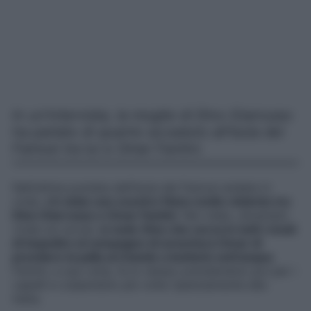
In un’intervista, la moglie di Dino Giarrusso
ha parlato di quanto accaduto all’Isola dei
Famosi tra lui e Omar Fantini.
Nell’ultima puntata dell’Isola dei Famosi andata in
onda,
c’è stato uno scontro fisico molto violento tra
Dino Giarrusso e Omar Fantini
. Nel video, diventato
virale sui social,
si vede
Dino che cerca in tutti i modi
di impedire al compagno di avventura Omar di
prendere la palla arrivando a buttarlo sott’acqua
.
Fantini, a sua volta, fa lo stesso prendendolo poi per i
capelli e colpendolo più volte ripetutamente alla
testa.