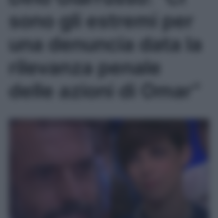
sono gli estremi per
una denuncia data la
rilevanza penale
delle azioni di Omar”