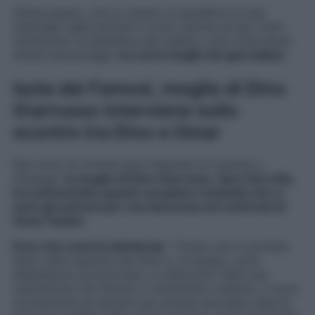
Sull’accaduto, che è costato la squalifica ai due
naufraghi dalla partita in corso (anche se per molti
meritavano la squalifica dal reality), sono intervenuti
diversi personaggi,
tra cui la moglie del giornalista
.
Isola dei Famosi, moglie di Dino
Giarrusso interviene sullo
scontro tra Dino e Omar
Nel corso di un’intervista rilasciata di recente a
Fanpage
,
la moglie di Dino Giarrusso, Sara Garreffa,
ha commentato quanto accaduto rivelando che ci
sono gli estremi per una denuncia nei confronti di
Omar Fantini
.
Ecco che cosa ha dichiarato
: “
Credo che in puntata
siano stati superati dei limiti e, di questo, sono
abbastanza sconcertata
.
La denuncia? Sarà una
valutazione che faremo e valuteremo insieme, ci sono
sicuramente gli estremi per poterla sporgere data la