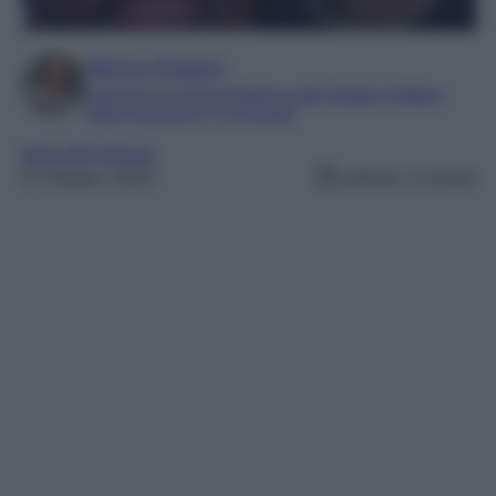
Marta Vitulano
Laureata in Lettere Moderne alla Statale di Milano
Editor esperta in TV e Gossip
Isola dei Famosi
21 Giugno 2025
Lettura: 2 minuti