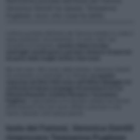
Nell’ultima puntata dell’Isola dei Famosi,
Veronica Gentili ha ripreso Teresanna
Pugliese: ecco che cosa ha detto.
L’ultima puntata dell’Isola dei Famosi andata in onda è
stata piuttosto movimentata. Ci sono stati vari
momenti di tensione:
scontro fisico tra due
naufraghi, insulti gravi e persino minacce di querele
da parte della moglie di Dino Giarrusso
.
Ma non solo. Nel corso della diretta, Veronica Gentili
ha mostrato ai naufraghi un filmato
su quanto
espresso da Dino Giarrusso sull’Ultima Spiaggia nei
confronti di alcuni compagni di avventura tra cui
Patrizia Rossetti, Cristina Plevani e Teresanna
Pugliese
. Il giornalista si è lasciato andare ad alcune
affermazioni che non sono affatto piaciute e che
hanno lasciato tutti senza parole.
Isola dei Famosi, Veronica Gentili
rimprovera Teresanna Pugliese