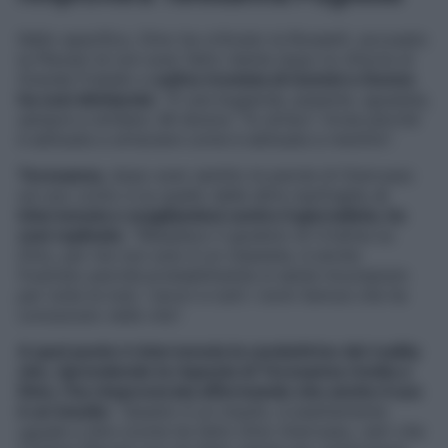
Nello specifico, Dino ha criticato la Rossetti, accusato
la Plevani di non aver fatto niente dopo la vittoria al
Grande Fratello e
sull’ex tronista di Uomini e Donne
ha così dichiarato
: “
È una bugiarda, pesante, sguaiata,
sempre a strillare. Mi diceva “Tu strisci”, forse perché
è abituata a strisciare come è abituata a mentire
“.
Teresanna
, dopo aver sentito le parole di Giarrusso
sul suo conto e su quello delle altre naufraghe,
è
intervenuta e scagliandosi contro il giornalista, ha
così replicato
: “
Ribadisco il giudizio di Cristina su
Dino, per me non solo è un classista, è anche
frustrato perché probabilmente si sente incompiuto
per tutte le lodi, i lavori e tutti i nomi famosi che ha
conosciuto nella vita
“.
A quel punto è intervenuta la conduttrice del reality
che, riprendendo la risposta di Teresanna rivolta a
Dino, l’ha rimproverata affermando che anche il suo
è un insulto
: “
Questo è un insulto, è esattamente
uguale a dire (come ha fatto Dino Giarrusso, ndr) che