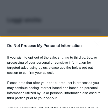
Leggi anche
Serie TV
Do Not Process My Personal Information
3 Serie TV da Vedere con la Famiglia a
Natale: Intrattenimento per Tutte le Età
If you wish to opt-out of the sale, sharing to third parties, or
processing of your personal or sensitive information for
targeted advertising by us, please use the below opt-out
Film
section to confirm your selection.
8 Film Musicali Imperdibili: Da
Broadway al Grande Schermo, Ritmo e
Please note that after your opt-out request is processed you
Passione
may continue seeing interest-based ads based on personal
information utilized by us or personal information disclosed to
third parties prior to your opt-out.
Film