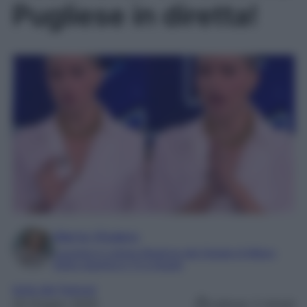
Pugliese in diretta!
Marta Vitulano
Laureata in Lettere Moderne alla Statale di Milano
Editor esperta in TV e Gossip
Isola dei Famosi
20 Giugno 2025
Lettura: 2 minuti