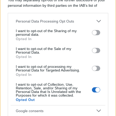
You may separately opt-out of the further disclosure of your
I 5 Migliori Film di Corsa e Motori:
personal information by third parties on the IAB’s list of
Adrenalina su Quattro Ruote e Sfide
downstream participants.
Estreme
Personal Data Processing Opt Outs
This information may also be disclosed by us to third parties
on the IAB’s List of Downstream Participants that may further
Serie TV
I want to opt-out of the Sharing of my
disclose it to other third parties.
personal data.
Le 10 Serie TV Italiane Più Amate di
Opted In
Sempre: Dai Cult ai Nuovi Successi
Please note that this website/app uses one or more Google
Nazionali
services and may gather and store information including but
I want to opt-out of the Sale of my
Personal Data.
not limited to your visit or usage behaviour. You may click to
Opted In
grant or deny consent to Google and its third-party tags to
use your data for below specified purposes in below Google
I want to opt-out of processing my
consent section.
Personal Data for Targeted Advertising.
Opted In
I want to opt-out of Collection, Use,
Retention, Sale, and/or Sharing of my
Personal Data that Is Unrelated with the
Purposes for which it was collected.
Opted Out
Google consents