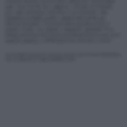
Cristina Plevani non ha fatto niente per venticinque
anni. Così no! Se non valgono i 25 anni di Cristina,
non vale nemmeno che Dino è un frustrato
“. Ma
Pugliese è andata avanti, supportata anche da
Patrizia Rossetti: “
E perché allora giudica tutti in
questo modo, con questo classismo spietato? È la
stessa persona che misura perfettamente la sua voce
quando giudica, a differenza mia che alzo il tono
“.
Le immagini presenti in questo articolo sono fornite dall’editore,
che ne assume la responsabilità d’uso.