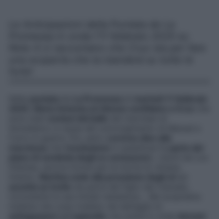
Le Anticipazioni della Puntata de La
Promessa in onda l’11 febbraio 2025 su
Rete 4 ci raccontano che Cruz sta per fare
una scoperta che la manderà su tutte le
furie!
Nella
puntata
de
La Promessa
di
martedì 11 febbraio
2025
,
Maria Antonia ed Alonso confidano a Cruz
che
sono stati
esclusi dal ballo
dei marchesi di
Sotoblanco a causa del coinvolgimento di Manuel e
Curro in guerra. Poi, però,
Lorenzo dice alla
marchesa
che
l’esclusione
in questione fa
parte del
piano di vendetta degli ex consuoceri
, i duchi de Los
Infantes, ancora furiosi per la morte di Jimena.
Intanto,
Martina cede alla pressione degli zii
ed
accetta un invito
da parte del figlio dei Caicedo,
nonostante le sue iniziali resistenze… Ma scopriamo
insieme che cosa rivelano nel dettaglio le
anticipazioni
dell’
episodio
che andrà in onda
domani