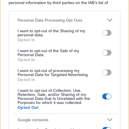
personal information by third parties on the IAB’s list of
Adrenalina su Quattro Ruote e Sfide
downstream participants.
Estreme
Personal Data Processing Opt Outs
This information may also be disclosed by us to third parties
on the IAB’s List of Downstream Participants that may further
Serie TV
I want to opt-out of the Sharing of my
disclose it to other third parties.
personal data.
Le 10 Serie TV Italiane Più Amate di
Opted In
Sempre: Dai Cult ai Nuovi Successi
Please note that this website/app uses one or more Google
Nazionali
services and may gather and store information including but
I want to opt-out of the Sale of my
Personal Data.
not limited to your visit or usage behaviour. You may click to
Opted In
grant or deny consent to Google and its third-party tags to
use your data for below specified purposes in below Google
I want to opt-out of processing my
consent section.
Personal Data for Targeted Advertising.
Opted In
I want to opt-out of Collection, Use,
Retention, Sale, and/or Sharing of my
Personal Data that Is Unrelated with the
Purposes for which it was collected.
Opted Out
Google consents