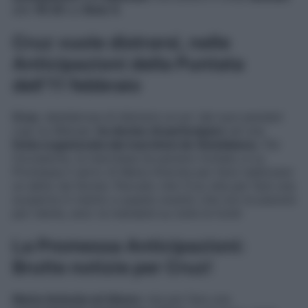
alle
19:35
su
Rete 4
.
Cruz vuole distrarsi, nelle
Anticipazioni della Puntata
dell’11 febbraio
Cruz
, desiderosa di distrarsi un po’ dai suoi pensieri
cupi su Manuel,
ha deciso di partecipare
ad una
festa organizzata dai marchesi de Sotoblanco
. Per
l’occasione, la marchesa ha persino invitato a La
Promessa il sarto di Maria Antonia per farsi realizzare
un abito da favola. Peccato che Cruz stia per fare una
scoperta in merito a questo evento che non le piacerà
per niente, anzi: la manderà su tutte le furie!
La Promessa Anticipazioni:
Brutte notizie per Cruz!
Maria Antonia ed Alons
o sta per fare una