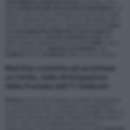
sconvolgente rivelazione a Cruz
: purtroppo, sono
stati
esclusi dal ballo dei marchesi di Sotoblanco
. La
signora, sotto shock, pretende di scoprire per quale
motivo debbano subire un affronto del genere, ed il
marito l’accontenta subito, spiegandole che è
causa
del
coinvolgimento di Manuel e Curro in guerra
.
Dopodiché, però,
Lorenzo confessa a Cruz
che
dietro questa infamante esclusione
in realtà
ci sono
gli ex consuoceri,
i duchi de Los Infantes
, che
vogliono
ancora
vendicarsi
della morte di Jimena…
Martina costretta ad accettare
un invito, nelle Anticipazioni
della Puntata dell’11 febbraio
Martina
non fa che sospirare, sentendo terribilmente
la mancanza di Curro, e temendo che quest’ultimo
possa perdere la vita sul campo di battaglia. Infatti, la
giovane continua ad essere follemente innamorata di
Curro, tanto che è impaziente di rivederlo e
riabbracciarlo. Ora, tuttavia, Martina si vede
costretta