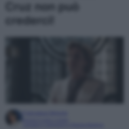
Cruz non può
crederci!
Francesca Simone
Esperta in soap e gossip
Laureata in Letteratura e Filologia Moderna