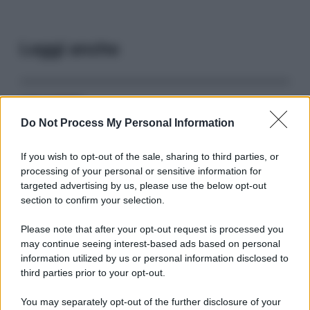
Leggi anche
Serie TV
Do Not Process My Personal Information
3 Serie TV da Vedere con la Famiglia a
Natale: Intrattenimento per Tutte le Età
If you wish to opt-out of the sale, sharing to third parties, or
processing of your personal or sensitive information for
targeted advertising by us, please use the below opt-out
Film
section to confirm your selection.
8 Film Musicali Imperdibili: Da
Broadway al Grande Schermo, Ritmo e
Please note that after your opt-out request is processed you
Passione
may continue seeing interest-based ads based on personal
information utilized by us or personal information disclosed to
third parties prior to your opt-out.
Film
You may separately opt-out of the further disclosure of your
I 5 Migliori Film di Corsa e Motori: