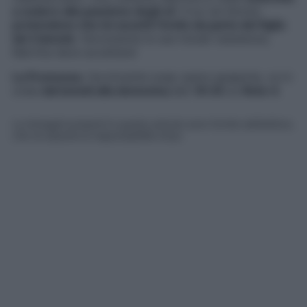
a cedere alla passione degli zii
: Cruz ed Alonso
pretendono che lei accetti l’invito da parte del figlio
dei Caicedo
. Nonostante le sue iniziali resistenze,
Martina deve accettare!
La Promessa
, l’avvincente soap opera spagnola, va in
onda
dal lunedì alla domenica
alle
19:35
su
Rete 4
.
Le immagini presenti in questo articolo sono fornite dall’editore,
che ne assume la responsabilità d’uso.