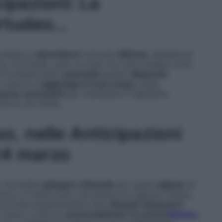
ipazioni: La
irtudes…
 andare a
riprendersi
il piccolo
Alfonso
, desideroso
n lui. Purtroppo, però, le cose non sono andate come
 Promessa tanto
sconvolta
quanto
disperata
.
 riuscire a
raggiungere il suo scopo
, ossia
isorse necessarie
per mantenere il figlioletto;
nforto più totale…
, nelle Anticipazioni
 14 marzo
: dovrebbe
spiegare a Romulo
per quale
ragione
ha
 cuoco si rende conto che l’amico ha ragione. Intanto,
portunare pesantemente Vera,
Ricardo minaccia il
 invece, si dicono
preoccupati per le sorti di
Martina,