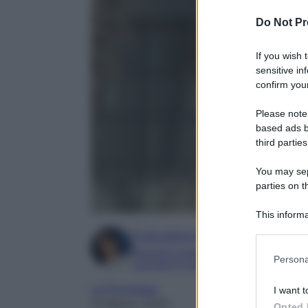
Do Not Pr
If you wish 
sensitive in
confirm your
Please note
based ads b
third parties
You may sepa
parties on t
This informa
Participants
Francesca Simone
Esperta in soap e gossip
Please note
Persona
Laureata in Letteratura e Filologia Mod
information 
deny consent
La Promessa
I want t
in below Go
13 Marzo 2025
Opted 