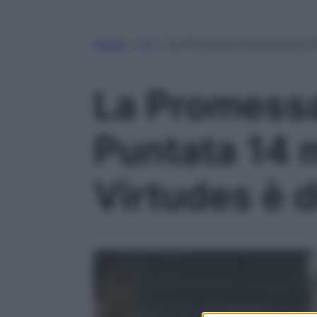
Home
»
TV
»
La Promessa Anticipazioni 
La Promessa
Puntata 14 
Virtudes è 