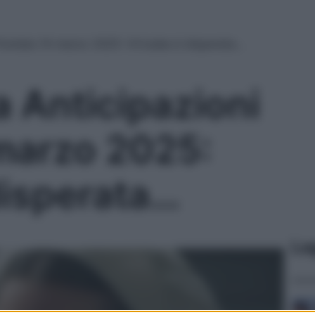
Puntata 14 marzo 2025: Virtudes è disperata…
 Anticipazioni
marzo 2025:
disperata…
Le