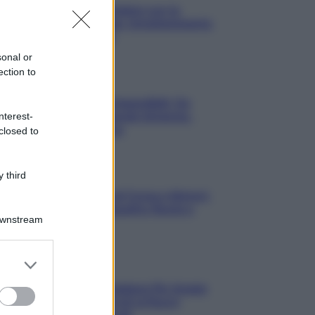
3 Serie TV da Vedere con la
Famiglia a Natale: Intrattenimento
per Tutte le Età
sonal or
ection to
Film
8 Film Musicali Imperdibili: Da
Broadway al Grande Schermo,
nterest-
Ritmo e Passione
closed to
Film
 third
I 5 Migliori Film di Corsa e Motori:
Adrenalina su Quattro Ruote e
Downstream
Sfide Estreme
er and store
Serie TV
to grant or
Le 10 Serie TV Italiane Più Amate
ed purposes
di Sempre: Dai Cult ai Nuovi
Successi Nazionali