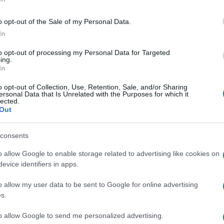
o opt-out of the Sale of my Personal Data.
In
to opt-out of processing my Personal Data for Targeted
ing.
In
o opt-out of Collection, Use, Retention, Sale, and/or Sharing
ersonal Data that Is Unrelated with the Purposes for which it
lected.
Out
consents
e La Promessa in onda il 14 marzo 2025 su
o allow Google to enable storage related to advertising like cookies on
s è in preda alla disperazione…
evice identifiers in apps.
o allow my user data to be sent to Google for online advertising
 14 marzo 2025
,
Cruz rimprovera Catalina
per aver
s.
ntadino – a suo dire – volgare. La giovane, offesa, si
ssa
che il solo modo per riuscire a
riprendersi
il
to allow Google to send me personalized advertising.
ceri di avere le risorse
necessarie per mantenerlo;