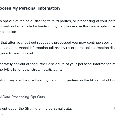
ocess My Personal Information
to opt-out of the sale, sharing to third parties, or processing of your per
formation for targeted advertising by us, please use the below opt-out s
 selection.
 that after your opt-out request is processed you may continue seeing i
ased on personal information utilized by us or personal information dis
 prior to your opt-out.
rately opt-out of the further disclosure of your personal information by
he IAB’s list of downstream participants.
tion may also be disclosed by us to third parties on the IAB’s List of 
 that may further disclose it to other third parties.
 that this website/app uses one or more Google services and may gath
l Data Processing Opt Outs
erna
including but not limited to your visit or usage behaviour. You may click 
 to Google and its third-party tags to use your data for below specifi
o opt-out of the Sharing of my personal data.
ogle consent section.
Lettura: 3 minuti
In