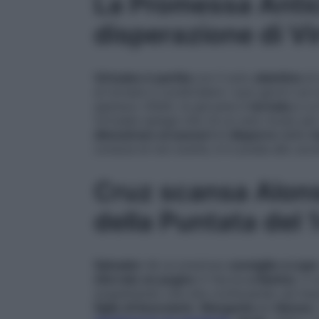
La Promessa Antic
disperazione di V
Virtudes è partita
con il solo
obiettivo
di
di tornare a condividere i suoi giorni co
sperava. Infatti, la giovane è
tornata
a La
Virtudes spiega che c’è un solo modo per
dimostrare ai suoceri
di
disporre
delle
r
conscia di non averle, è in preda allo sco
Cruz scansa Alonso
della Puntata del
Salvador
dà un prezioso
consiglio a Lope
sferrato un pugno
in faccia
a Santos
. Il
sospettando che stia continuando ad im
figlio di licenziarlo
.
Margarita
ed
Alonso
,