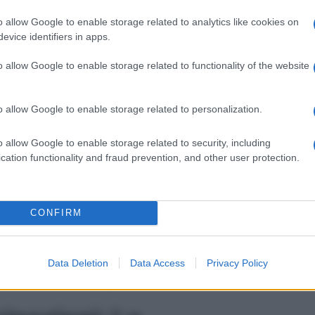
or
, invece,
consiglia a Lope
di
spiegare a Romulo
il
 Santos
. Il cuoco segue il suggerimento dell’amico.
o allow Google to enable storage related to analytics like cookies on
stia importunando Vera,
Ricardo
lo
minaccia di
evice identifiers in apps.
e
Margarita
si dicono
preoccupati per
le sorti di
o fatto la cosa giusta. Per finire,
il marchese tenta
o allow Google to enable storage related to functionality of the website
tornano a litigare non appena parlano di Catalina… Ma
dettaglio le
anticipazioni
dell’
episodio
che andrà in
o allow Google to enable storage related to personalization.
na, nelle Anticipazioni
o allow Google to enable storage related to security, including
cation functionality and fraud prevention, and other user protection.
 14 marzo
CONFIRM
imo
scontro
, e, com’è prevedibile, nessuna delle due
are l’idea che
Catalina
abbia
osato introdurre
e
Adriano
, ossia – a suo dire – un contadino rozzo e
atrigna
, la marchesina, profondamente
offesa
dalle
Data Deletion
Data Access
Privacy Policy
nuovamente
nell’hangar
di Manuel.