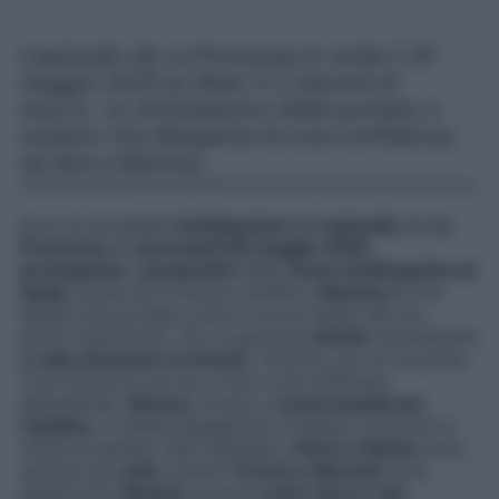
L’episodio de La Promessa in onda il 28
maggio 2025 su Rete 4 ci lascerà di
stucco. Le Anticipazioni della puntata ci
svelano che Margarita ha una confidenza
da fare a Martina…
Ecco le incredibili
Anticipazioni
dell’
episodio
de
La
Promessa
di
mercoledì 28 maggio 2025
:
proseguono
i
preparativi
delle
nozze di Margarita ed
Ayala
, anche se la donna confida a
Martina
di non
essere emozionata come lo era ai tempi del suo
primo matrimonio. Poi, la giovane
chiede
nuovamente
a Julia di lasciare la tenuta
. Tuttavia, poi se ne pente,
così trascorre con lei e Curro una mattinata
spensierata.
Simona
, invece, è
preoccupata per
Catalina,
e chiede spiegazioni a Pelayo, che però si
rifiuta di parlare. Nel frattempo,
Petra e Santos
sono
sempre più
uniti
, mentre
Teresa e Marcelo
sono
sempre più
distanti
, proprio
come Vera e sua