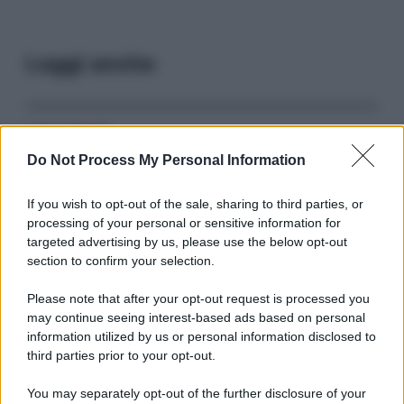
Leggi anche
Serie TV
Do Not Process My Personal Information
3 Serie TV da Vedere con la Famiglia a
Natale: Intrattenimento per Tutte le Età
If you wish to opt-out of the sale, sharing to third parties, or
processing of your personal or sensitive information for
targeted advertising by us, please use the below opt-out
Film
section to confirm your selection.
8 Film Musicali Imperdibili: Da
Broadway al Grande Schermo, Ritmo e
Please note that after your opt-out request is processed you
Passione
may continue seeing interest-based ads based on personal
information utilized by us or personal information disclosed to
third parties prior to your opt-out.
Film
You may separately opt-out of the further disclosure of your
I 5 Migliori Film di Corsa e Motori: