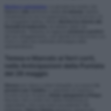
Martina è gelosissima
. La giovane ha notato che
Curro e Julia
sembrano essere
in sintonia
: mentre
inizialmente lui non la sopportava, ora tra di loro c’è
un innegabile feeling. Allora,
Martina ha chiesto alla
fanciulla di andarsene
, ed adesso glielo sta
richiedendo. Tuttavia, la ragazza
comincia a pentirsi
del suo atteggiamento, così decide di trascorrere con
Curro e Julia una mattinata all’insegna della
spensieratezza…
Teresa e Marcelo ai ferri corti,
nelle Anticipazioni della Puntata
del 28 maggio
Simona
non riesce a stare tranquilla. La cuoca è
in
pensiero per Catalina
, e, sperando di riuscire a
trovare un po’ di pace,
chiede spiegazioni a Pelayo
.
Peccato che il conte non abbia intenzione di
risponderle. Che cosa starà succedendo? Nel
frattempo,
Petra e Santos
appaiono sempre più