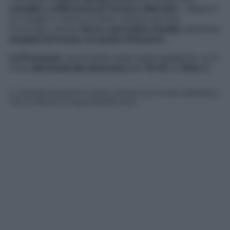
complici
,
a differenza di Teresa e Marcelo
: i rapporti
tra moglie e marito si fanno sempre più tesi.
Purtroppo, anche
Vera e sua madre Amalia
sembrano
incapaci di trovare un punto d’incontro
…
La Promessa
, l’avvincente soap opera spagnola, va in
onda
dal lunedì alla domenica
alle
19:35
su
Rete 4
.
Le immagini presenti in questo articolo sono fornite dall’editore,
che ne assume la responsabilità d’uso.