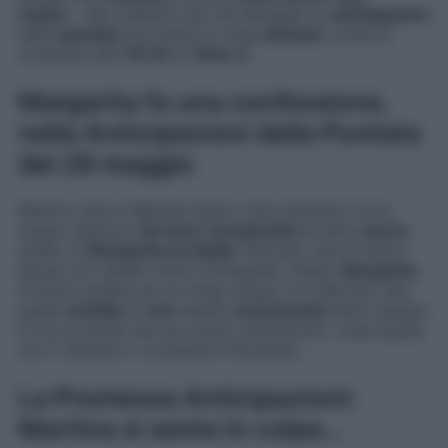
madre
… Ma vediamo più nel dettaglio le
anticipazioni
della
puntata
che andrà in onda
domani
, come di
consueto alle
19:35
su
Rete 4
.
Margarita fa una confessione,
nelle Anticipazioni della Puntata
del 28 maggio
Mentre Jana e Manuel hanno visto sfumare il loro
sogno d’amore,
fervono i preparativi
di altre
nozze
,
quello di
Margarita ed Ayala
. Peccato che la futura
sposa non sembri tanto entusiasta. Infatti,
Margarita
si lascia andare ad un lungo sfogo con Martina, alla
quale
confida
di
non
essere
emozionata
tanto quanto
lo era ai tempi del suo primo matrimonio, ossia quello
con il defunto e compianto Fernando…
La Promessa Anticipazioni:
Martina si sente in colpa…