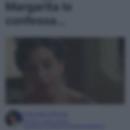
Margarita lo
confessa…
Francesca Simone
Esperta in soap e gossip
Laureata in Letteratura e Filologia Moderna