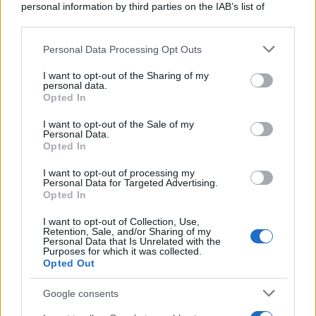
personal information by third parties on the IAB’s list of
Adrenalina su Quattro Ruote e Sfide
downstream participants.
Estreme
Personal Data Processing Opt Outs
This information may also be disclosed by us to third parties
on the IAB’s List of Downstream Participants that may further
Serie TV
I want to opt-out of the Sharing of my
disclose it to other third parties.
personal data.
Le 10 Serie TV Italiane Più Amate di
Opted In
Sempre: Dai Cult ai Nuovi Successi
Please note that this website/app uses one or more Google
Nazionali
services and may gather and store information including but
I want to opt-out of the Sale of my
Personal Data.
not limited to your visit or usage behaviour. You may click to
Opted In
grant or deny consent to Google and its third-party tags to
use your data for below specified purposes in below Google
I want to opt-out of processing my
consent section.
Personal Data for Targeted Advertising.
Opted In
I want to opt-out of Collection, Use,
Retention, Sale, and/or Sharing of my
Personal Data that Is Unrelated with the
Purposes for which it was collected.
Opted Out
Google consents