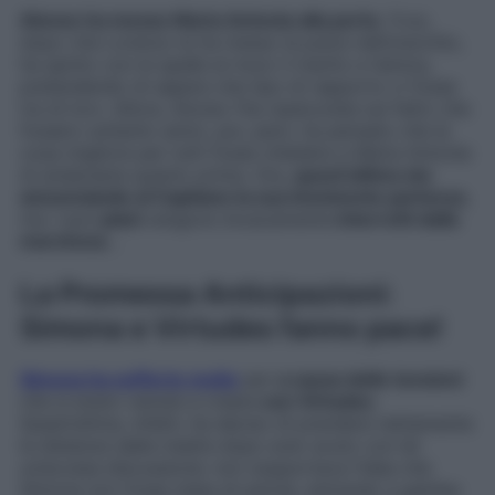
Alonso ha messo Maria Antonia alla porta
. Cruz,
dopo che Lorenzo le ha messo la pulce nell’orecchio,
ha spinto con le spalle al muro il marito e l’amica,
pretendendo di sapere che tipo di rapporto ci fosse
tra di loro. Allora, Alonso l’ha rassicurata sul fatto che
fossero soltanto amici, poi, però, ha pensato che la
cosa migliore per tutti fosse chiedere a Maria Antonia
di andarsene quanto prima. Ora,
quest’ultima sta
annunciando al Capitano la sua imminente partenza
,
ma i suoi
piani
vengono bruscamente
interrotti dalla
marchesa
…
La Promessa Anticipazioni:
Simona e Virtudes fanno pace!
Simona ha sofferto molto
per
a causa delle tensioni
che si erano venute a creare
con Virtudes
.
Quest’ultima, infatti, ha deciso di prendere nettamente
le distanze dalla madre dopo aver avuto con lei
un’accesa discussione: non sopportava l’idea che
Simona non fosse stata di parola, entrando a gamba