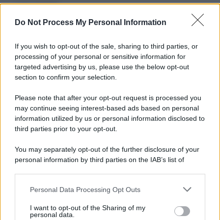
Serie TV
Do Not Process My Personal Information
3 Serie TV da Vedere con la Famiglia a
Natale: Intrattenimento per Tutte le Età
If you wish to opt-out of the sale, sharing to third parties, or
processing of your personal or sensitive information for
targeted advertising by us, please use the below opt-out
Film
section to confirm your selection.
8 Film Musicali Imperdibili: Da
Broadway al Grande Schermo, Ritmo e
Please note that after your opt-out request is processed you
Passione
may continue seeing interest-based ads based on personal
information utilized by us or personal information disclosed to
third parties prior to your opt-out.
Film
You may separately opt-out of the further disclosure of your
I 5 Migliori Film di Corsa e Motori:
personal information by third parties on the IAB’s list of
Adrenalina su Quattro Ruote e Sfide
downstream participants.
Estreme
Personal Data Processing Opt Outs
This information may also be disclosed by us to third parties
on the IAB’s List of Downstream Participants that may further
Serie TV
I want to opt-out of the Sharing of my
disclose it to other third parties.
personal data.
Le 10 Serie TV Italiane Più Amate di