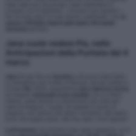
testa nella sua vita privata, ossia mettendosi in
contatto con il figlioletto – nonché il suo nipotino -.
Per fortuna, però, le cose stanno cambiando. Ora,
la
cuoca e Virtudes stanno pian piano ritrovando
l’armonia
perduta!
Jana vuole vedere Pia, nelle
Anticipazioni della Puntata del 4
marzo
Jana
sta per fare un
incontro
a dir poco importante.
La domestica, per ordine di Romulo, sta per andare a
trovare
Pia
. Infatti, quest’ultima
non è davvero morta
,
ha soltanto
inscenato il suo suicidio
con un chiaro
intento, ossia tentare di sbarazzarsi una volta per
tutte di Gregorio, il quale, da quando è uscito di
prigione, non faceva che darle il tormento. Ma siamo
sicuri che questo piano, alla fine, darà i frutti sperati?
La Promessa
, l’avvincente soap opera spagnola, va in
onda
dal lunedì alla domenica
alle
19:35
su
Rete 4
.