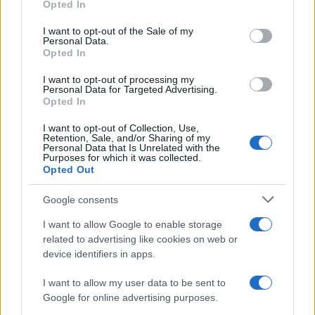
Opted In
Sempre: Dai Cult ai Nuovi Successi
Please note that this website/app uses one or more Google
Nazionali
services and may gather and store information including but
I want to opt-out of the Sale of my
Personal Data.
not limited to your visit or usage behaviour. You may click to
Opted In
grant or deny consent to Google and its third-party tags to
use your data for below specified purposes in below Google
I want to opt-out of processing my
consent section.
Personal Data for Targeted Advertising.
Opted In
I want to opt-out of Collection, Use,
Retention, Sale, and/or Sharing of my
Personal Data that Is Unrelated with the
Purposes for which it was collected.
Opted Out
Google consents
I want to allow Google to enable storage
related to advertising like cookies on web or
device identifiers in apps.
I want to allow my user data to be sent to
Google for online advertising purposes.