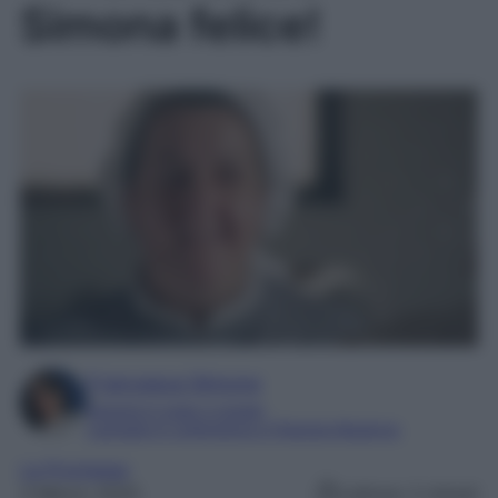
Simona felice!
Francesca Simone
Esperta in soap e gossip
Laureata in Letteratura e Filologia Moderna
La Promessa
3 Marzo 2025
Lettura: 2 minuti