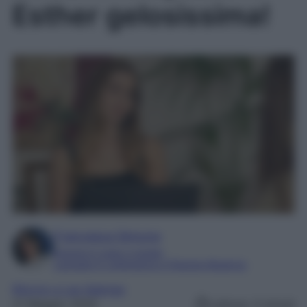
Esther gelosissima!
Francesca Simone
Esperta in soap e gossip
Laureata in Letteratura e Filologia Moderna
Ritorno a Las Sabinas
21 Maggio 2025
Lettura: 3 minuti