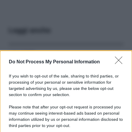
Leggi anche
Serie TV
Do Not Process My Personal Information
3 Serie TV da Vedere con la Famiglia a
Natale: Intrattenimento per Tutte le Età
If you wish to opt-out of the sale, sharing to third parties, or
processing of your personal or sensitive information for
targeted advertising by us, please use the below opt-out
Film
section to confirm your selection.
8 Film Musicali Imperdibili: Da
Broadway al Grande Schermo, Ritmo e
Please note that after your opt-out request is processed you
Passione
may continue seeing interest-based ads based on personal
information utilized by us or personal information disclosed to
third parties prior to your opt-out.
Film