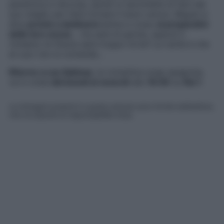
paranoica e nervosa, quindi si ripromette di fare del
suo meglio per farle tornare il buon umore. Miguel si
dice
pronto a dedicarsi
anima e corpo
ai preparativi
delle loro nozze
… ma sarà di parola, oppure il
richiamo di Gracia sarà troppo forte? La verità è che
al cuor non si comanda…
Ritorno a Las Sabinas
, la romantica soap spagnola,
va in onda
dal lunedì al venerdì
alle
16:00
su
Rai 1
.
Le immagini presenti in questo articolo sono fornite dall’editore,
che ne assume la responsabilità d’uso.