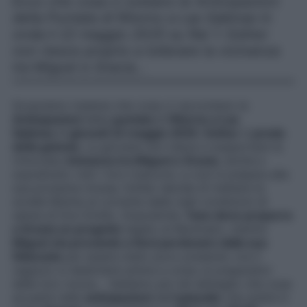
Ecco che cosa ci svelano le Anticipazioni
della Puntata di Ritorno a Las Sabinas in
onda il 22 maggio 2025 su Rai 1: Esther
non riesce proprio a tollerare la vicinanza
tra Miguel e Gracia…
Scopriamo insieme che cosa ci raccontano le
Anticipazioni
della
puntata
di
Ritorno a Las
Sabinas
di
giovedì 22 maggio 2025
.
Esther
è
preda
della gelosia
. La giovane non riesce a sopportare la
rinnovata
vicinanza tra Miguel e Gracia
, anche e
soprattutto visti i loro trascorsi, e così si prepara alla
sua prossima mossa. Esther decide di mettere le
sorelle Molina al corrente delle reali condizioni di
salute di Don Emilio. Dopodiché,
Tano deve proporre
a Gracia un progetto
legato al Municipio, mentre
Miguel sta provando a farsi perdonare dalla sua
fidanzata
per essere stato poco presente: ora il
ragazzo si dedicherà anima e corpo ai preparativi
delle loro nozze… Vediamo più nel dettaglio che cosa
accadrà nelle
anticipazioni
dell’
episodio
che andrà in