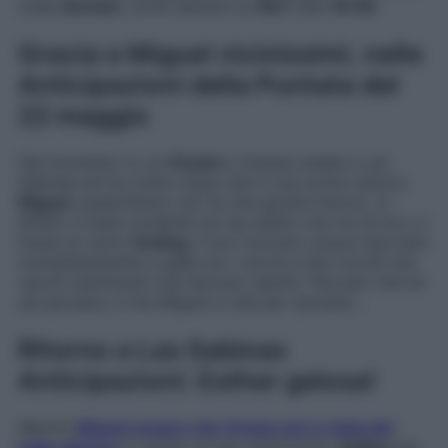
onda
domani
, come sempre su
Rai 1
alle
16:00
.
Gracia e Miguel vicinissimi, nelle
Anticipazioni della Puntata del
22 maggio
Dal momento in cui
Gracia
a rimesso piede a Las
Sabinas ed ha rivisto dopo anni il suo primo amore,
Miguel
, quest’ultimo non fa che girarle intorno. In
effetti, è stato evidente sin da subito che tra di loro vi
fosse un certo
feeling
: il loro incontro aveva riportato
immediatamente a galla sia i vecchi e bei ricordi che
vecchi sentimenti mai davvero spenti. Peccato che lei
sia sposata, e che Miguel si stia per sposare…
Ritorno a Las Sabinas
Anticipazioni: Esther gelosa!
Mentre
Miguel scopre che Gracia non è stata del
tutto sincera
in merito al suo matrimonio,
Esther
sta