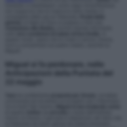
iniziando a manifestare i primi segni d’insofferenza:
non sopporta che lui trascorra tanto tempo in
compagnia della sua ex fidanzata.
Preda della
gelosia
, la figlia di Paca si prepara a fare una
rivelazione alle Molina
, poiché intende informarle
sulle
vere condizioni di salute di Don Emilio
. In
questo modo, spera che la rivale in amore, Gracia,
torni a concentrarsi sul padre malato, anziché su
Miguel!
Miguel si fa perdonare, nelle
Anticipazioni della Puntata del
22 maggio
Tano
ha un’allettante
proposta per Gracia
: vorrebbe
convincerla ad accettare un progetto per il Municipio.
Ce la farà? Nel mentre,
Miguel si sta rendendo conto
di quanto
Esther
sia
provata
a causa dell’inatteso
ritorno di Gracia. Il giovane è dispiaciuto del fatto che
la fidanzata sia tanto gelosa da essere diventata