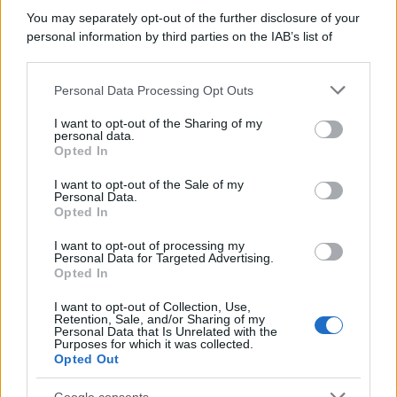
You may separately opt-out of the further disclosure of your
I 5 Migliori Film di Corsa e Motori:
personal information by third parties on the IAB’s list of
Adrenalina su Quattro Ruote e Sfide
downstream participants.
Estreme
Personal Data Processing Opt Outs
This information may also be disclosed by us to third parties
on the IAB’s List of Downstream Participants that may further
Serie TV
I want to opt-out of the Sharing of my
disclose it to other third parties.
personal data.
Le 10 Serie TV Italiane Più Amate di
Opted In
Sempre: Dai Cult ai Nuovi Successi
Please note that this website/app uses one or more Google
Nazionali
services and may gather and store information including but
I want to opt-out of the Sale of my
Personal Data.
not limited to your visit or usage behaviour. You may click to
Opted In
grant or deny consent to Google and its third-party tags to
use your data for below specified purposes in below Google
I want to opt-out of processing my
consent section.
Personal Data for Targeted Advertising.
Opted In
I want to opt-out of Collection, Use,
Retention, Sale, and/or Sharing of my
Personal Data that Is Unrelated with the
Purposes for which it was collected.
Opted Out
Google consents