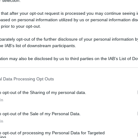
 selection.
 that after your opt-out request is processed you may continue seeing i
ased on personal information utilized by us or personal information dis
 prior to your opt-out.
rately opt-out of the further disclosure of your personal information by
he IAB’s list of downstream participants.
tion may also be disclosed by us to third parties on the IAB’s List of 
 that may further disclose it to other third parties.
 that this website/app uses one or more Google services and may gath
l Data Processing Opt Outs
including but not limited to your visit or usage behaviour. You may click 
 to Google and its third-party tags to use your data for below specifi
o opt-out of the Sharing of my personal data.
ogle consent section.
In
o opt-out of the Sale of my Personal Data.
In
to opt-out of processing my Personal Data for Targeted
ing.