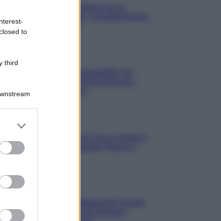
3 Serie TV da Vedere con la
Famiglia a Natale: Intrattenimento
nterest-
per Tutte le Età
closed to
Film
 third
8 Film Musicali Imperdibili: Da
Broadway al Grande Schermo,
Ritmo e Passione
Downstream
er and store
Film
to grant or
I 5 Migliori Film di Corsa e Motori:
ed purposes
Adrenalina su Quattro Ruote e
Sfide Estreme
Serie TV
Le 10 Serie TV Italiane Più Amate
di Sempre: Dai Cult ai Nuovi
Successi Nazionali