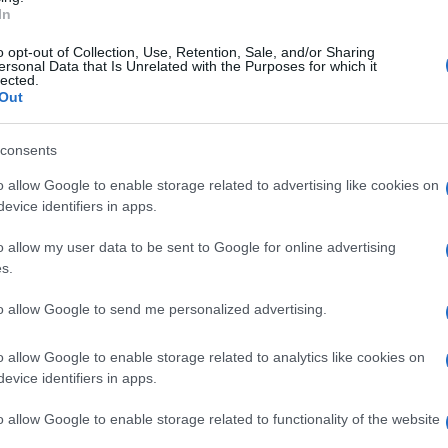
In
erna
o opt-out of Collection, Use, Retention, Sale, and/or Sharing
e
ersonal Data that Is Unrelated with the Purposes for which it
Lettura: 2 minuti
lected.
Out
consents
o allow Google to enable storage related to advertising like cookies on
evice identifiers in apps.
o allow my user data to be sent to Google for online advertising
s.
to allow Google to send me personalized advertising.
o allow Google to enable storage related to analytics like cookies on
evice identifiers in apps.
mente nelle puntate di oggi – 15 aprile
e e di Un Posto al Sole.
o allow Google to enable storage related to functionality of the website