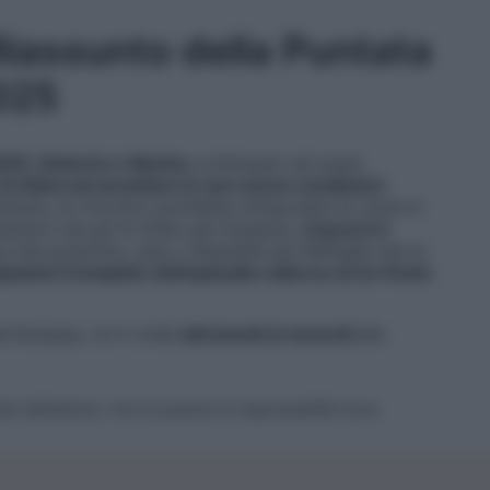
Riassunto della Puntata
2025
2025
,
Roberto e Marina
continuano ad avere
fa fatica ad accettare le sue nuove condizioni
uttavia, un incontro potrebbe rimescolare le carte in
essioni che gli fa Grillo per Eduardo,
trascura il
 del poliziotto, però, infastidirà più Raffaele che la
ipazioni Complete dell’episodio odierno di Un Posto
partenopea, va in onda
dal lunedì al venerdì
alle
ite dall’editore, che ne assume la responsabilità d’uso.