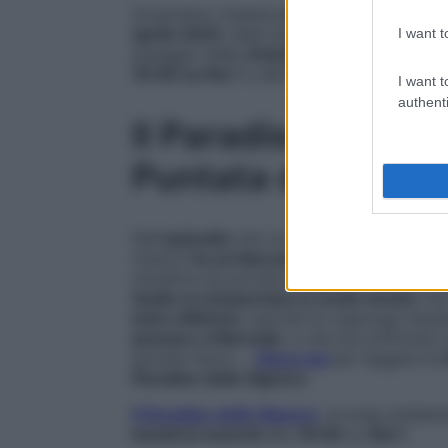
Scopriamo insieme
che cosa accadrà in 
aprile 2025
, delle due
Soap Rai
,
Il Paradi
I want t
assaggio delle
Anticipazioni
degli
episod
16:00 su Rai 1
e alle
20:45 su Rai 3
.
I want t
authenti
Il Paradiso delle S
Puntata di oggi 15
Nell’
episodio
che va in onda
oggi
,
15 apr
intanto
ha un’idea per aiutare Botteri
. Il
iniziative da portare avanti per Pasqua. 
Guido si comportano in modo strano
. Pe
look a Mimmo
, benché lui opponga resis
pensare a Marcello
, e che sta soffrendo
grande futuro…
Clicca qui
per leggere le
Paradiso delle Signore
.
Il Paradiso delle Signore
, la soap ambien
lunedì al venerdì
alle
16:00
su
Rai 1
.