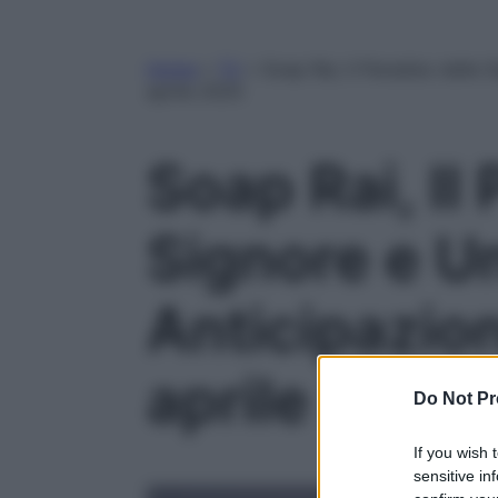
Home
»
TV
»
Soap Rai, Il Paradiso delle 
aprile 2025
Soap Rai, Il
Signore e Un
Anticipazion
aprile 2025
Do Not Pr
If you wish 
sensitive in