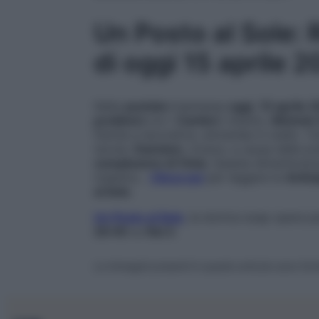
Un Posto al Sole: 
di oggi 15 aprile 
Nella
puntata
trasmessa
oggi
,
15 aprile 
problemi
con i
Cantieri
. Intanto,
Michele 
fisiche e lavorative, entrambe in stallo. T
tavola.
Damiano
, invece, a causa delle pr
compleanno di Viola
. Questa dimenticanza
maestra…
Clicca qui
per leggere le
Antic
al Sole
.
Un Posto al Sole
, la storica soap opera 
20:45
su
Rai 3
.
Le immagini presenti in questo articolo sono forn