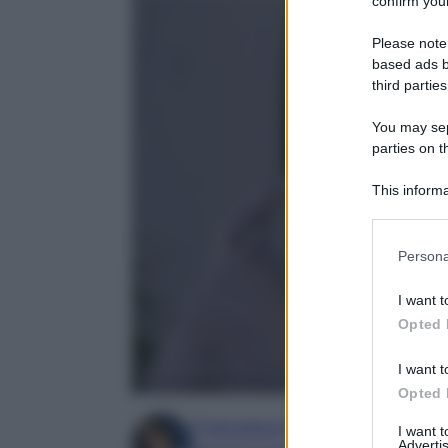
confirm your
Please note
based ads b
third parties
You may sepa
parties on t
This informa
Participants
Please note
Persona
information 
deny consent
I want t
in below Go
Opted 
I want t
Opted 
Francesca Simone
I want 
Advertis