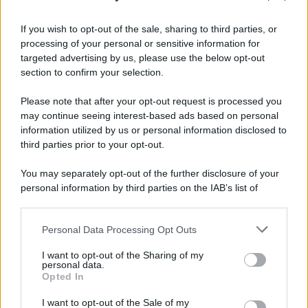
3 Serie TV da Vedere con la Famiglia a
Natale: Intrattenimento per Tutte le Età
If you wish to opt-out of the sale, sharing to third parties, or
processing of your personal or sensitive information for
targeted advertising by us, please use the below opt-out
Film
section to confirm your selection.
8 Film Musicali Imperdibili: Da
Broadway al Grande Schermo, Ritmo e
Please note that after your opt-out request is processed you
Passione
may continue seeing interest-based ads based on personal
information utilized by us or personal information disclosed to
third parties prior to your opt-out.
Film
You may separately opt-out of the further disclosure of your
I 5 Migliori Film di Corsa e Motori:
personal information by third parties on the IAB’s list of
Adrenalina su Quattro Ruote e Sfide
downstream participants.
Estreme
Personal Data Processing Opt Outs
This information may also be disclosed by us to third parties
on the IAB’s List of Downstream Participants that may further
Serie TV
I want to opt-out of the Sharing of my
disclose it to other third parties.
personal data.
Le 10 Serie TV Italiane Più Amate di
Opted In
Sempre: Dai Cult ai Nuovi Successi
Please note that this website/app uses one or more Google
Nazionali
services and may gather and store information including but
I want to opt-out of the Sale of my