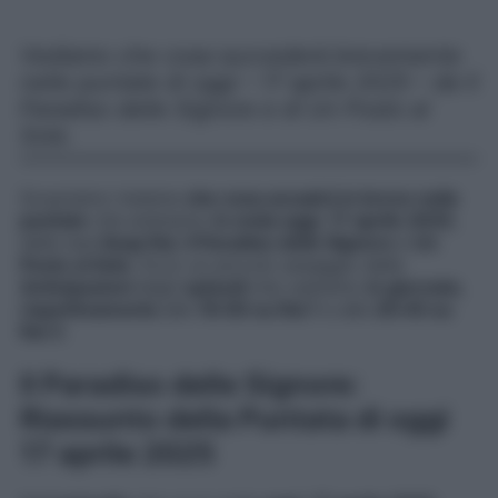
Vediamo che cosa succederà brevemente
nelle puntate di oggi – 17 aprile 2025 – de Il
Paradiso delle Signore e di Un Posto al
Sole.
Scopriamo insieme
che cosa accadrà in breve nelle
puntate
che andranno
in onda oggi
,
17 aprile 2025
,
delle due
Soap Rai
,
Il Paradiso delle Signore
e
Un
Posto al Sole
. Ecco un piccolo assaggio delle
Anticipazioni
degli
episodi
che vedremo
in giornata
,
rispettivamente
alle
16:00 su Rai 1
e alle
20:45 su
Rai 3
.
Il Paradiso delle Signore:
Riassunto della Puntata di oggi
17 aprile 2025