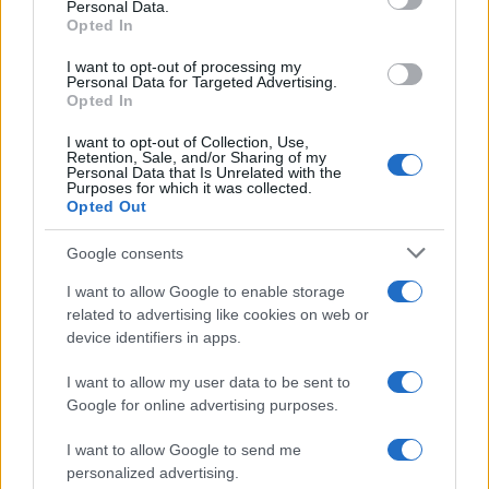
Personal Data.
not limited to your visit or usage behaviour. You may click to
Opted In
grant or deny consent to Google and its third-party tags to
use your data for below specified purposes in below Google
I want to opt-out of processing my
consent section.
Personal Data for Targeted Advertising.
Opted In
I want to opt-out of Collection, Use,
Retention, Sale, and/or Sharing of my
Personal Data that Is Unrelated with the
Purposes for which it was collected.
Opted Out
Google consents
I want to allow Google to enable storage
related to advertising like cookies on web or
device identifiers in apps.
I want to allow my user data to be sent to
Google for online advertising purposes.
I want to allow Google to send me
personalized advertising.