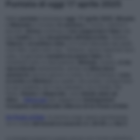
Puntata di oggi 17 aprile 2025
Nella
puntata
trasmessa
oggi
,
17 aprile 2025
,
Micaela
e
Manuela
si trovano
in vacanza
a Torino, mentre il
piccolo
Jimmy
continua a
non sopportare l’idea
che
sua
madre
e sua
zia partano all’improvviso
. Intanto,
Valeria
è
al settimo cielo
: si è tolta Manuela dai piedi,
così Niko sarà tutto suo. Tuttavia, senza neanche farci
caso, la giovane
compirà un passo falso
che
rimetterà tutto in discussione.
Michele
, invece,
si sta
riprendendo
lentamente, anche se
Silvia deve
assisterlo
ancora giorno e notte. Al contempo,
Luca
si mette a riflettere
su quello che presto comporterà
la sua malattia, ed il suo pensiero va a Giulia. Per
finire,
Vinicio
è
disperato
, così
chiede aiuto ad
Alice
…
Clicca qui
per leggere le
Anticipazioni
Complete dell’episodio odierno di Un Posto al Sole
.
Un Posto al Sole
, la storica soap opera partenopea,
va in onda
dal lunedì al venerdì
alle
20:45
su
Rai 3
.
Le immagini presenti in questo articolo sono fornite dall’editore,