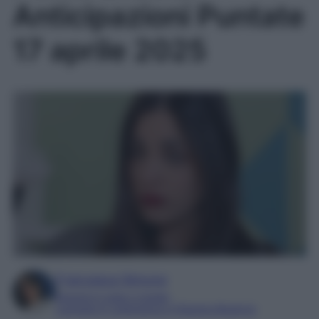
Anticipazioni Puntate
17 aprile 2025
Francesca Simone
Esperta in soap e gossip
Laureata in Letteratura e Filologia Moderna