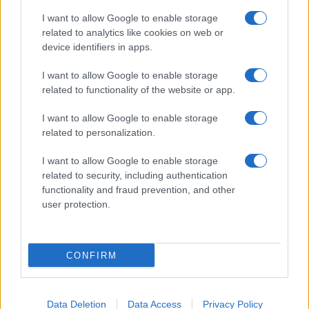
I want to allow Google to enable storage
related to analytics like cookies on web or
device identifiers in apps.
I want to allow Google to enable storage
related to functionality of the website or app.
I want to allow Google to enable storage
related to personalization.
I want to allow Google to enable storage
related to security, including authentication
functionality and fraud prevention, and other
user protection.
© – Filmeter.net – Coming Soon Pubblicità srl
Le immagini presenti su questo sito sono fornite dall’editore, che ne
assume la responsabilità d’uso.
CONFIRM
Chi siamo
Data Deletion
Data Access
Privacy Policy
Privacy Policy
Cookie Policy
Preferenze Privacy
Codice Etico