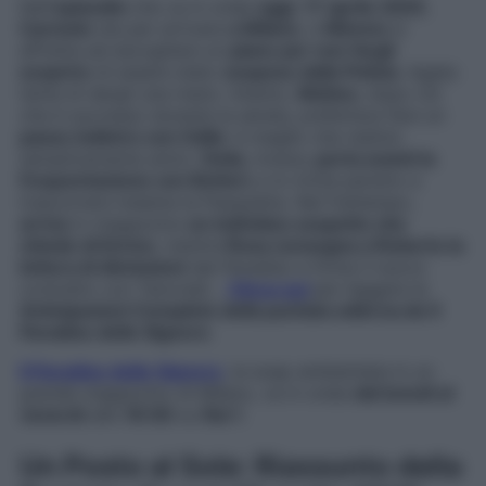
Nell’
episodio
che va in onda
oggi
,
17 aprile 2025
,
Carmelo
sta per arrivare
a Milano
, e
Mimmo
si
affretta ad escogitare un
piano per non fargli
scoprire
di essere stato
sospeso dalla Polizia
. Agata
tenta di dargli una mano. Intanto,
Matteo
, dopo ciò
che è successo durante la serata, preferisce fare un
passo indietro con Odile
: è meglio che restino
semplicemente amici.
Delia
, invece,
porta avanti la
frequentazione con Botteri,
e lo invita persino a
trascorrere insieme la Pasquetta. Nel frattempo,
arriva
in magazzino
un individuo sospetto che
chiede di Enrico
, mentre
Rosa consegna a Roberto la
lettera di dimissioni
dal Paradiso e firma il nuovo
contratto con Tancredi…
Clicca qui
per leggere le
Anticipazioni Complete della puntata odierna de Il
Paradiso delle Signore
.
Il Paradiso delle Signore
, la soap ambientata in un
grande magazzino di Milano, va in onda
dal lunedì al
venerdì
alle
16:00
su
Rai 1
.
Un Posto al Sole: Riassunto della