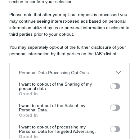
section to confirm your selection.
8 Film Musicali Imperdibili: Da
Broadway al Grande Schermo, Ritmo e
Please note that after your opt-out request is processed you
Passione
may continue seeing interest-based ads based on personal
information utilized by us or personal information disclosed to
third parties prior to your opt-out.
Film
You may separately opt-out of the further disclosure of your
I 5 Migliori Film di Corsa e Motori:
personal information by third parties on the IAB’s list of
Adrenalina su Quattro Ruote e Sfide
downstream participants.
Estreme
Personal Data Processing Opt Outs
This information may also be disclosed by us to third parties
on the IAB’s List of Downstream Participants that may further
Serie TV
I want to opt-out of the Sharing of my
disclose it to other third parties.
personal data.
Le 10 Serie TV Italiane Più Amate di
Opted In
Sempre: Dai Cult ai Nuovi Successi
Please note that this website/app uses one or more Google
Nazionali
services and may gather and store information including but
I want to opt-out of the Sale of my
Personal Data.
not limited to your visit or usage behaviour. You may click to
Opted In
grant or deny consent to Google and its third-party tags to
use your data for below specified purposes in below Google
I want to opt-out of processing my
consent section.
Personal Data for Targeted Advertising.
Opted In