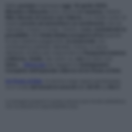
Nella
puntata
trasmessa
oggi
,
18 aprile 2025
,
Micaela e Manuela
sono ancora
in vacanza
, mentre
Niko discute di nuovo con Valeria
, e si rende conto di
essere
pronto ad ammettere un sentimento
che ha
represso troppo a lungo. Intanto,
Luca
,
escludendo la
possibilità
che
Giulia debba occuparsi di lui
quando
la sua malattia peggiorerà,
la sorprende
con
un’iniziativa inattesa. Mariella, invece, si serve
dell’aiuto di Bice per trascorrere la
Pasquetta insieme
a Mimmo
.
Guido
, dal canto su,
non
ne sarà così
felice
…
Clicca qui
per leggere le
Anticipazioni
Complete dell’episodio odierno di Un Posto al Sole
.
Un Posto al Sole
, la storica soap opera partenopea,
va in onda
dal lunedì al venerdì
alle
20:45
su
Rai 3
.
Le immagini presenti in questo articolo sono fornite dall’editore,
che ne assume la responsabilità d’uso.