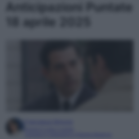
Anticipazioni Puntate
18 aprile 2025
Francesca Simone
Esperta in soap e gossip
Laureata in Letteratura e Filologia Moderna