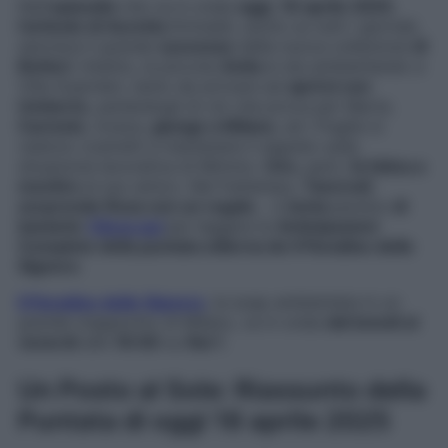
Nell’
episodio
che va in onda
oggi
,
18 aprile 2025
,
l’articolo di Auretta
Grimaldi, uscito su tutti i giornali,
sancisce il grande
successo
della nuova collezione
di
Botteri
. Intanto, la piccola
Anita
si sta ambientando a
Villa Guarnieri, tanto da arrivare ad
aprirsi con
Umberto
, parlandogli di ciò che prova per Marta.
Carmelo
, invece,
giunge a Milano
, ed i Puglisi si
vedono costretti a mantenere il segreto sulla
situazione lavorativa di Mimmo.
Ciro
, però,
fa fatica a
mentire
al suo amico. Nel frattempo,
Tancredi
sorprende Rosa con un regalo
… e
tenta
persino
di
baciarla
!
Clicca qui
per leggere le
Anticipazioni
Complete della puntata odierna de Il Paradiso delle
Signore
.
Il Paradiso delle Signore
, la soap ambientata in un
grande magazzino di Milano, va in onda
dal lunedì al
venerdì
alle
16:00
su
Rai 1
.
Un Posto al Sole: Riassunto della
Puntata di oggi 18 aprile 2025