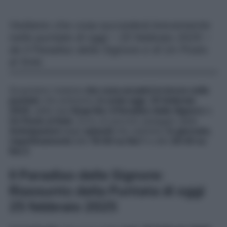
Vediamo che cosa succederà brevemente
nelle puntate di oggi – 25 febbraio 2025 –
de Il Paradiso delle Signore e di Un Posto
al Sole.
Scopriamo insieme
che cosa accadrà in breve nelle
puntate
che andranno
in onda oggi
,
25 febbraio
2025
, delle due
Soap Rai
,
Il Paradiso delle Signore
e
Un Posto al Sole
. Ecco un piccolo assaggio delle
Anticipazioni
degli
episodi
che vedremo
in giornata
,
rispettivamente
alle
16:00 su Rai 1
e alle
20:45 su
Rai 3
.
Il Paradiso delle Signore:
Riassunto della Puntata di oggi
25 febbraio 2025