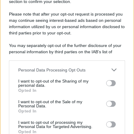
section to confirm your selection.
8 Film Musicali Imperdibili: Da
Broadway al Grande Schermo, Ritmo e
Please note that after your opt-out request is processed you
Passione
may continue seeing interest-based ads based on personal
information utilized by us or personal information disclosed to
third parties prior to your opt-out.
Film
You may separately opt-out of the further disclosure of your
I 5 Migliori Film di Corsa e Motori:
personal information by third parties on the IAB’s list of
Adrenalina su Quattro Ruote e Sfide
downstream participants.
Estreme
Personal Data Processing Opt Outs
This information may also be disclosed by us to third parties
on the IAB’s List of Downstream Participants that may further
Serie TV
I want to opt-out of the Sharing of my
disclose it to other third parties.
personal data.
Le 10 Serie TV Italiane Più Amate di
Opted In
Sempre: Dai Cult ai Nuovi Successi
Please note that this website/app uses one or more Google
Nazionali
services and may gather and store information including but
I want to opt-out of the Sale of my
Personal Data.
not limited to your visit or usage behaviour. You may click to
Opted In
grant or deny consent to Google and its third-party tags to
use your data for below specified purposes in below Google
I want to opt-out of processing my
consent section.
Personal Data for Targeted Advertising.
Opted In