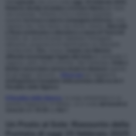
Nell’
episodio
che va in onda
oggi
,
25 febbraio 2025
,
Roberto decide di andare a trovare Marta
per farle
una sorpresa. Tuttavia, è lui a restare sorpreso
quando
la trova a casa in compagnia di Enrico
; così,
capisce che i due hanno una storia. Intanto,
Marcello
e Rosa continuano a discutere a causa di Tancredi
.
Inoltre, lei, certa di poter riabilitare l’immagine
dell’uomo, propone al di Sant’Erasmo di rilasciarle
un’intervista.
Ciro
, invece,
insiste con Mimmo
affinché accompagni Agata alla festa
di carnevale; il
ragazzo, però, non è convinto. Nel frattempo,
Delia e
Botteri accorciano ancora di più le distanze
quando
lei gli legge i tarocchi…
Clicca qui
per leggere le
Anticipazioni Complete della puntata odierna de Il
Paradiso delle Signore
.
Il Paradiso delle Signore
, la soap ambientata in un
grande magazzino di Milano, va in onda
dal lunedì al
venerdì
alle
16:00
su
Rai 1
.
Un Posto al Sole: Riassunto della
Puntata di oggi 25 febbraio 2025