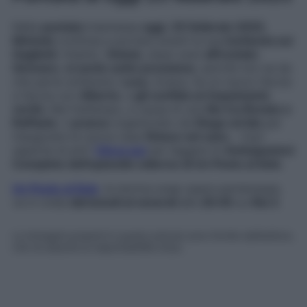
Nella
puntata
trasmessa
oggi
,
25 febbraio 2025
,
Michele
continua a portare avanti la sua
inchiesta sui
Gagliotti
. Intanto,
Vinicio
, dopo aver
affrontato
Gennaro
,
si sente sotto pressione
, perché non sa da
che parte schierarsi.
Luca
, invece, ha un nuovo faccia
a faccia con
Alberto
, e
gli confida un’inquietante
verità
. Nel frattempo, a causa di una
lite tra Renato e
Raffaele
, il
pranzo
organizzato da
Diego ed Ida
per
inaugurare la nuova casa
finisce nel caos
… Vuoi
saperne di più?
Clicca qui
per leggere le
Anticipazioni
Complete dell’episodio odierno di Un Posto al Sole
.
Un Posto al Sole
, la storica soap opera partenopea,
va in onda
dal lunedì al venerdì
alle
20:45
su
Rai 3
.
Le immagini presenti in questo articolo sono fornite dall’editore,
che ne assume la responsabilità d’uso.