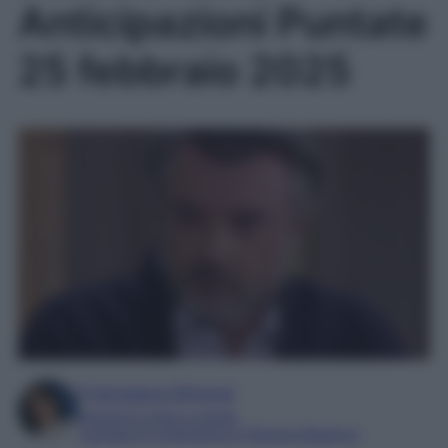
Anticipazioni Puntate
25 febbraio 2025
Francesca Simone
Esperta in soap e gossip
Laureata in Letteratura e Filologia Moderna