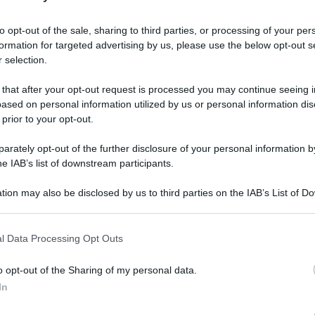
to opt-out of the sale, sharing to third parties, or processing of your per
formation for targeted advertising by us, please use the below opt-out s
 selection.
 that after your opt-out request is processed you may continue seeing i
ased on personal information utilized by us or personal information dis
 prior to your opt-out.
rately opt-out of the further disclosure of your personal information by
he IAB’s list of downstream participants.
tion may also be disclosed by us to third parties on the IAB’s List of 
 that may further disclose it to other third parties.
 that this website/app uses one or more Google services and may gath
l Data Processing Opt Outs
including but not limited to your visit or usage behaviour. You may click 
 to Google and its third-party tags to use your data for below specifi
erna
o opt-out of the Sharing of my personal data.
ogle consent section.
In
Lettura: 3 minuti