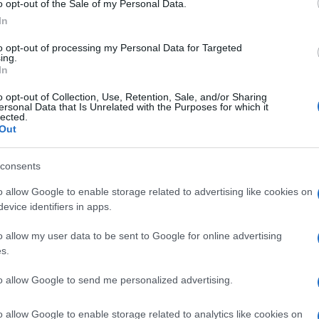
o opt-out of the Sale of my Personal Data.
In
to opt-out of processing my Personal Data for Targeted
ing.
In
o opt-out of Collection, Use, Retention, Sale, and/or Sharing
ersonal Data that Is Unrelated with the Purposes for which it
lected.
Out
consents
o allow Google to enable storage related to advertising like cookies on
evice identifiers in apps.
 Tradimento in onda il 24 aprile 2025 su
. Esse ci rivelano che Zelis tenta di
o allow my user data to be sent to Google for online advertising
s.
to allow Google to send me personalized advertising.
4 aprile 2025
, Tolga ed Oltan stanno uscendo
m e Behram.
Selin
, che ha appena scoperto che cosa è
 al marito
,
che
però
le mente
, dicendole di trovarsi
o allow Google to enable storage related to analytics like cookies on