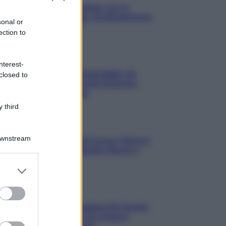
3 Serie TV da Vedere con la
Famiglia a Natale: Intrattenimento
sonal or
per Tutte le Età
ection to
Film
nterest-
8 Film Musicali Imperdibili: Da
closed to
Broadway al Grande Schermo,
Ritmo e Passione
 third
Film
Downstream
I 5 Migliori Film di Corsa e Motori:
Adrenalina su Quattro Ruote e
Sfide Estreme
er and store
to grant or
ed purposes
Serie TV
Le 10 Serie TV Italiane Più Amate
di Sempre: Dai Cult ai Nuovi
Successi Nazionali