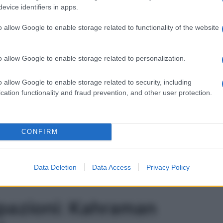
imessa e si reca a
casa di Mualla
, certa di poterci
evice identifiers in apps.
à solo
Kahraman
. Poi, quest’ultimo
scoprirà
che
il
mente
organizzato da sua zia
.
Zelis
, invece,
si reca in
o allow Google to enable storage related to functionality of the website
am
. All’ultimo si tira indietro… Ma scopriamo insieme
azioni
dell’
episodio
che andrà in onda
domani
alle
o allow Google to enable storage related to personalization.
n, nelle Anticipazioni
o allow Google to enable storage related to security, including
cation functionality and fraud prevention, and other user protection.
24 aprile
CONFIRM
le in cui sono ricoverati Oylum e Behram, ed il
elin
. Quest’ultima ha appena scoperto che cosa è
so la televisione, ed è piuttosto allarmata. Tuttavia,
Data Deletion
Data Access
Privacy Policy
i:
arriva
persino
a mentirle
, dicendole di essere
to freddo e distaccato, appare ancora più triste…
pazioni: Kahraman