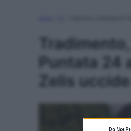
Home
»
TV
»
Tradimento, Anticipazioni P
Tradimento,
Puntata 24 
Zelis uccid
Do Not Pr