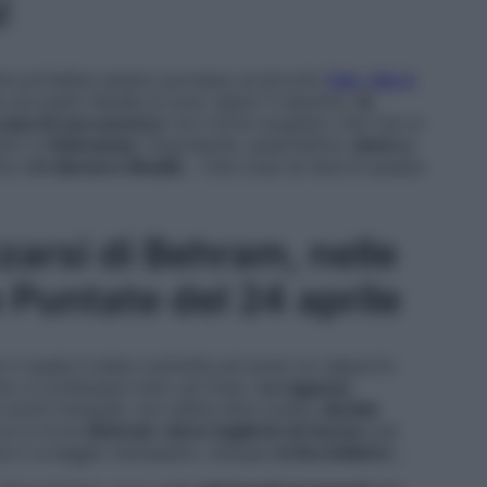
!
che potrebbe essere successo al piccolo
Can, che è
 accusato Mualla di aver rapito il nipotino,
la
casa di sua suocera
: ha il forte sospetto che Can si
anto in
Kahraman
. Dopodiché, quest’ultimo
viene a
ino
c’è davvero Mualla
… Che cosa ne farà di questa
zarsi di Behram, nelle
e Puntate del 24 aprile
n il quale è stata costretta ad avere un rapporto
onto a confessare tutto ad Ozan.
La ragazza
,
onni tranquilli, non abbia altra scelta,
decide
ui si trova
Behram
:
deve toglierlo di mezzo
una
anca il coraggio necessario, dunque
si tira indietro
…