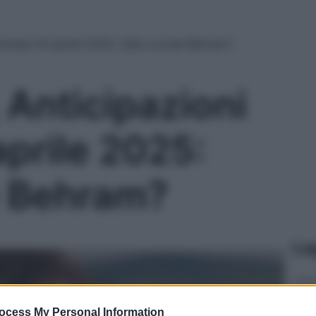
untata 24 aprile 2025: Zelis uccide Behram?
 Anticipazioni
aprile 2025:
e Behram?
Le
ocess My Personal Information