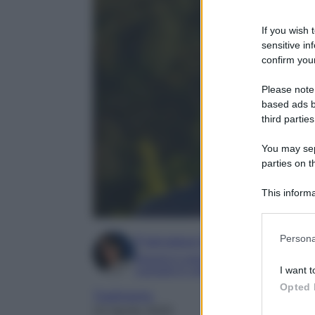
If you wish 
sensitive in
confirm your
Please note
based ads b
third parties
You may sepa
parties on t
This informa
Participants
Please note
Persona
Francesca Simone
information 
Esperta in soap e gossip
deny consent
Laureata in Letteratura e Filologia Mod
I want t
in below Go
Opted 
Tradimento
23 Aprile 2025