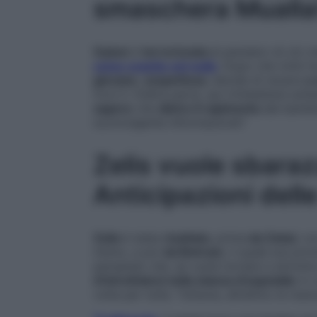
smaschera Mualla
Oylum
è
terrorizzata
al pensiero di ciò 
come svanito nel nulla
. Dopo che Umit ha
giovane
,
sospettosa
, decide di recarsi
a 
trovi lì. D’altra parte, qui s’imbatterà solt
sapere
che
dietro il rapimento
del bamb
sconvolgente informazione?
Zelis vuole sbaraz
Anticipazioni dell
Zelis
è stata
ricattata
, prima
da Zekai
, co
intimo, e poi
da Behram
, il quale era pr
pensando che, se vuole tornare a dormire s
d’intrufolarsi nella stanza d’ospedale
in c
volta per tutte. Tuttavia, all’ultimo le m