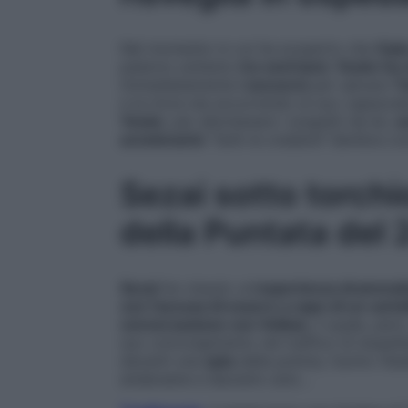
Nel momento in cui ha scoperto che
Oyk
paterno soltanto
tra vent’anni
,
Yesim ha 
immediatamente
i soccorsi
per salvare
Ta
e la mora sta accorrendo al suo capezzale,
Yesim
, per allontanare i sospetti da lei,
c
avvelenarlo
! Tarik le crederà? Sembra c
Sezai sotto torchio
della Puntata del
Sezai
ha vissuto un’
esperienza drammat
con l’accusa di essere a capo di un carte
conversazione con Volkan
, il quale, per
suo coinvolgimento nel traffico di stupef
davanti una
spia
della polizia, l’uomo rib
andarsene e lasciarlo solo…