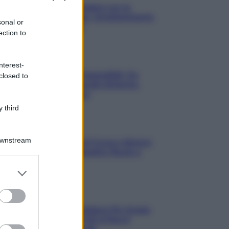
3 Serie TV da Vedere con la
Famiglia a Natale: Intrattenimento
sonal or
per Tutte le Età
ection to
Film
nterest-
8 Film Musicali Imperdibili: Da
closed to
Broadway al Grande Schermo,
Ritmo e Passione
 third
Film
Downstream
I 5 Migliori Film di Corsa e Motori:
Adrenalina su Quattro Ruote e
Sfide Estreme
er and store
to grant or
ed purposes
Serie TV
Le 10 Serie TV Italiane Più Amate
di Sempre: Dai Cult ai Nuovi
Successi Nazionali