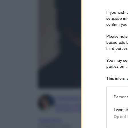
If you wish 
sensitive in
confirm your
Please note
based ads b
third parties
You may sepa
parties on t
This informa
Participants
Please note
Persona
Francesca Simone
information 
Esperta in soap e gossip
deny consent
Laureata in Letteratura e Filologia Mod
I want t
in below Go
Opted 
Tradimento
23 Marzo 2025