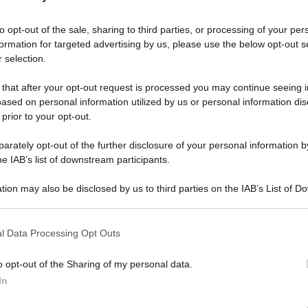
to opt-out of the sale, sharing to third parties, or processing of your per
formation for targeted advertising by us, please use the below opt-out s
 selection.
 that after your opt-out request is processed you may continue seeing i
ased on personal information utilized by us or personal information dis
 prior to your opt-out.
rately opt-out of the further disclosure of your personal information by
he IAB’s list of downstream participants.
tion may also be disclosed by us to third parties on the IAB’s List of 
 that may further disclose it to other third parties.
 that this website/app uses one or more Google services and may gath
l Data Processing Opt Outs
including but not limited to your visit or usage behaviour. You may click 
 to Google and its third-party tags to use your data for below specifi
erna
o opt-out of the Sharing of my personal data.
ogle consent section.
In
Lettura: 2 minuti