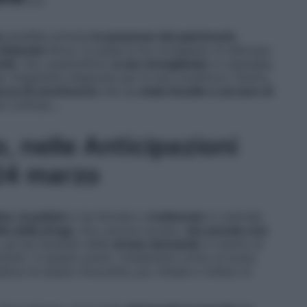
u
sarebbe entrata
in possesso del patrimonio
chiamato
Ilknur, la quale le ha consigliato di allertare
rik
. Ora, quest’ultimo
si sta risvegliando
in ospedale,
 fingendosi disperata per le sue condizioni. Inoltre,
erca di convincerlo
che sia
stata Guzide a cercare di
osì confuso…
, nelle Anticipazioni
 24 marzo
ica
:
la polizia
lo ha fermato e
trattenuto
in centrale
llo della droga
. Ora, ancora scosso,
sta avendo una
ò, gli sta facendo delle
strane domande
in merito al
acenti. A questo punto, rendendosi conto di avere
adisce di essere innocente, poi chiede a Volkan di