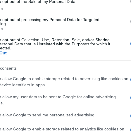
o opt-out of the Sale of my Personal Data.
In
to opt-out of processing my Personal Data for Targeted
ing.
In
o opt-out of Collection, Use, Retention, Sale, and/or Sharing
ersonal Data that Is Unrelated with the Purposes for which it
lected.
Out
consents
o allow Google to enable storage related to advertising like cookies on
evice identifiers in apps.
ioni della Puntata di Tradimento che andrà
e 5? Tarik si risveglia in ospedale, e
o allow my user data to be sent to Google for online advertising
izzarlo contro Guzide…
s.
to allow Google to send me personalized advertising.
unedì 24 marzo 2025
ci stupirà.
Tarik si risveglia
in
e,
fingendo una grande preoccupazione, e
tenta di
 di avvelenarlo
, causandogli un infarto. L’uomo
o allow Google to enable storage related to analytics like cookies on