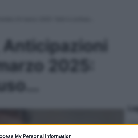
Puntata 24 marzo 2025: Tarik è confuso…
 Anticipazioni
marzo 2025:
fuso…
Le
ocess My Personal Information