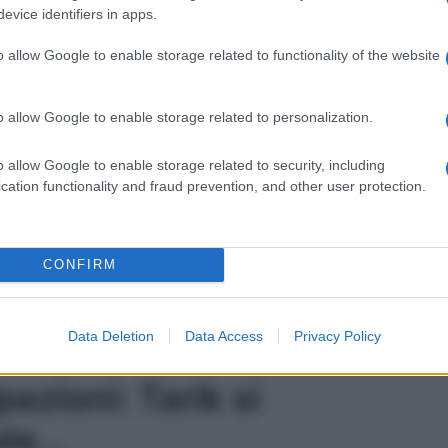
are delle
strane domande a Sezai
in merito al suo
evice identifiers in apps.
est’ultimo si rende conto che si trova davanti ad una
a sua innocenza, gli chiede di andare via… Ecco che
o allow Google to enable storage related to functionality of the website
ni
della
puntata
che verrà trasmessa
domani
alle
o allow Google to enable storage related to personalization.
ik, nelle Anticipazioni
o allow Google to enable storage related to security, including
 24 marzo
cation functionality and fraud prevention, and other user protection.
ik ha diseredato Ozan ed Oylum,
dopo che il primo
CONFIRM
ccola
Oyku
la sua
unica erede
. Allora, le due hanno
arsi dell’uomo e mettere subito le mani sul suo
rik ha accusato un malore
, perché Yesim gli ha fatto
Data Deletion
Data Access
Privacy Policy
 un medicinale per provocargli un infarto!
azioni: Tarik si
ale…