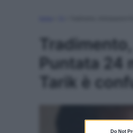
Home
»
TV
»
Tradimento, Anticipazioni 
Tradimento,
Puntata 24 
Tarik è con
Do Not Pr