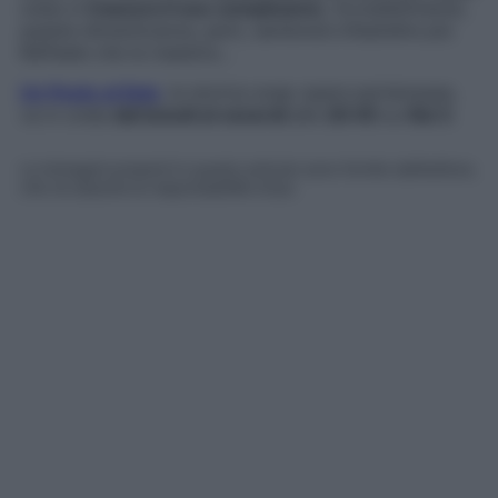
ossia si
trascura il suo compleanno
. Incredibilmente,
questa dimenticanza, però, sembrerà infastidire più
Raffaele che la maestra…
Un Posto al Sole
, la storica soap opera partenopea,
va in onda
dal lunedì al venerdì
alle
20:45
su
Rai 3
.
Le immagini presenti in questo articolo sono fornite dall’editore,
che ne assume la responsabilità d’uso.