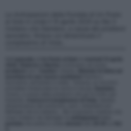
Le Anticipazioni della Puntata di Un Posto
al Sole in onda il 15 aprile 2025 su Rai 3
rivelano che Damiano, a causa dei problemi
lavorativi, finisce col dimenticare il
compleanno di Viola…
Nell’
episodio
di
Un Posto al Sole
di
martedì 15 aprile
2025
,
Roberto e Marina
continuano ad avere
problemi
con i
Cantieri
. Intanto,
Michele fa fatica ad
accettare le sue nuove condizioni
fisiche e
lavorative, entrambe in stallo. Tuttavia, un incontro
potrebbe rimescolare le carte in tavola.
Damiano
,
invece, a causa delle pressioni che gli fa Grillo per
Eduardo,
trascura il compleanno di Viola
. Questa
dimenticanza del poliziotto, però, infastidirà più
Raffaele che la maestra… Ma scopriamo insieme che
cosa rivelano nel dettaglio le
anticipazioni
della
puntata
che andrà in onda
domani
alle
20:45
su
Rai
3
.