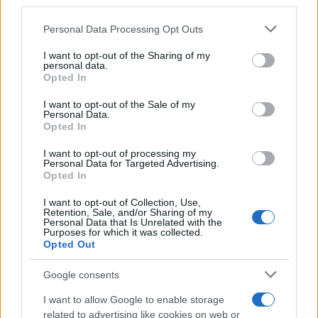
downstream participants.
Estreme
Personal Data Processing Opt Outs
This information may also be disclosed by us to third parties
on the IAB’s List of Downstream Participants that may further
Serie TV
I want to opt-out of the Sharing of my
disclose it to other third parties.
personal data.
Le 10 Serie TV Italiane Più Amate di
Opted In
Sempre: Dai Cult ai Nuovi Successi
Please note that this website/app uses one or more Google
Nazionali
services and may gather and store information including but
I want to opt-out of the Sale of my
Personal Data.
not limited to your visit or usage behaviour. You may click to
Opted In
grant or deny consent to Google and its third-party tags to
use your data for below specified purposes in below Google
I want to opt-out of processing my
consent section.
Personal Data for Targeted Advertising.
Opted In
I want to opt-out of Collection, Use,
Retention, Sale, and/or Sharing of my
Personal Data that Is Unrelated with the
Purposes for which it was collected.
Opted Out
Google consents
I want to allow Google to enable storage
related to advertising like cookies on web or