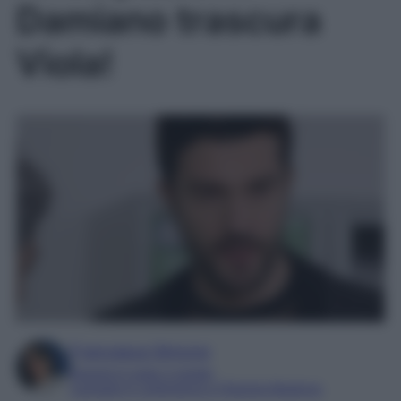
Damiano trascura
Viola!
Francesca Simone
Esperta in soap e gossip
Laureata in Letteratura e Filologia Moderna