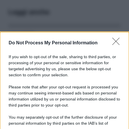
Leggi anche
Serie TV
Do Not Process My Personal Information
3 Serie TV da Vedere con la Famiglia a
Natale: Intrattenimento per Tutte le Età
If you wish to opt-out of the sale, sharing to third parties, or
processing of your personal or sensitive information for
targeted advertising by us, please use the below opt-out
Film
section to confirm your selection.
8 Film Musicali Imperdibili: Da
Broadway al Grande Schermo, Ritmo e
Please note that after your opt-out request is processed you
Passione
may continue seeing interest-based ads based on personal
information utilized by us or personal information disclosed to
third parties prior to your opt-out.
Film
You may separately opt-out of the further disclosure of your
I 5 Migliori Film di Corsa e Motori:
personal information by third parties on the IAB’s list of
Adrenalina su Quattro Ruote e Sfide