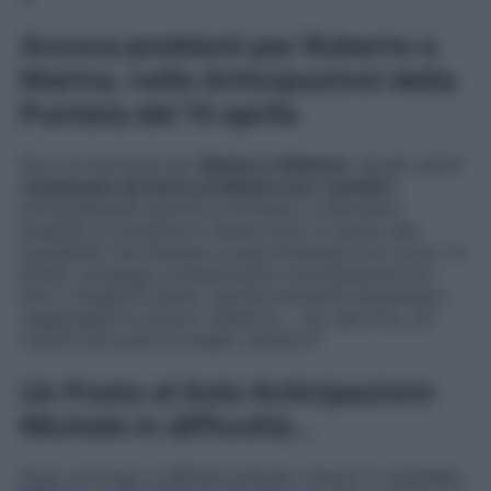
Ancora problemi per Roberto e
Marina, nelle Anticipazioni della
Puntata del 15 aprile
Non c’è mai pace per
Marina e Roberto
. Questi ultimi
continuano ad avere problemi con i Cantieri
,
principalmente perché continuano a discutere
essendo fortemente in disaccordo in merito alla
possibilità che Gennaro possa diventare loro socio. In
effetti, prosegue un’estenuante contrattazione tra
Ferri e Gagliotti senior, perché entrambi desiderano
raggiungere il proprio obiettivo… ma, alla fine, chi
riuscirà ad avere la meglio sull’altro?
Un Posto al Sole Anticipazioni:
Michele in difficoltà…
Dopo un lungo e difficile periodo vissuto in ospedale,