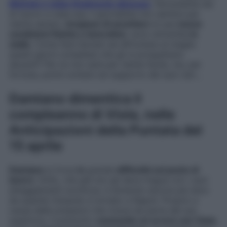
Michele è stato finalmente dimesso
. Nonostante sia
di nuovo a casa sua, il giornalista non sembra per
niente sereno,
incapace di accettare
le sue
nuove
condizioni fisiche e lavorative
: sono entrambe
in
stallo
. Come farà Saviani ad affrontare al meglio
questi giorni complessi che gli si prospettano
davanti? Per lui non sarà per niente facile, ma, per
fortuna, potrà contare sul supporto dei suoi cari…
Damiano dimentica il
compleanno di Viola, nelle
Anticipazioni della Puntata del
15 aprile
Damiano
si trova
in
grande
difficoltà sul posto di
lavoro
: Grillo, che già non gli dava tregua con i suoi
atteggiamenti scontrosi, è divenuto ancora più duro
da quando Eduardo è tornato a Napoli. Proprio a
causa delle pressioni che riceve da parte del suo
superiore, il poliziotto
commette un errore con Viola
,