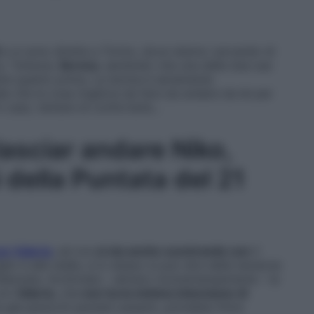
e si sono dirette a Torino, dove stanno cercando di
. Tuttavia,
Serena
, sentendo che una delle due sue
erle quanto prima. La donna è seriamente
de che la cosa migliore da fare sia andare da lei per
n caso, tentare di confortarla…
lasciar andare Niko,
 della Puntata del 21
on Valeria
, ed ora
si sta anche scontrando con
il
glio è alle stelle, e lo stesso si può dire della tensione
 fidanzata. Archiviata – almeno momentaneamente – la
 con
Valeria
, che
non ha la minima intenzione di
a già parecchi pensieri pesanti, potrebbe finire