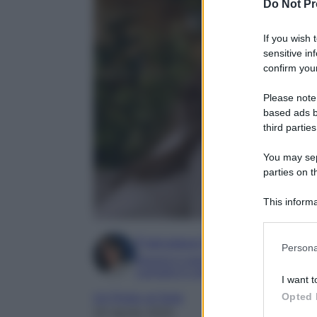
Do Not Pr
If you wish 
sensitive in
confirm your
Please note
based ads b
third parties
You may sepa
parties on t
This informa
Participants
Francesca Simone
Please note
Persona
information 
Esperta in soap e gossip
deny consent
Laureata in Letteratura e Filologia Mod
I want t
in below Go
Un Posto al Sole
Opted 
20 Aprile 2025