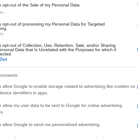
o opt-out of the Sale of my Personal Data.
In
to opt-out of processing my Personal Data for Targeted
ing.
In
o opt-out of Collection, Use, Retention, Sale, and/or Sharing
ersonal Data that Is Unrelated with the Purposes for which it
lected.
Out
consents
o allow Google to enable storage related to advertising like cookies on
Un Posto al Sole in onda il 21 aprile 2025
evice identifiers in apps.
 ha alcuna intenzione di rinunciare a Niko
o allow my user data to be sent to Google for online advertising
s.
ì 21 aprile 2025
,
Mariella e Mimmo
sono impazienti
to allow Google to send me personalized advertising.
griturismo
, mentre
Guido
appare
nostalgico
come
nuela
, raggiunge le sorelle a Torino.
Niko
ed il