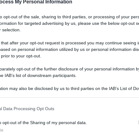
ocess My Personal Information
to opt-out of the sale, sharing to third parties, or processing of your per
formation for targeted advertising by us, please use the below opt-out s
 selection.
 that after your opt-out request is processed you may continue seeing i
ased on personal information utilized by us or personal information dis
 prior to your opt-out.
rately opt-out of the further disclosure of your personal information by
he IAB’s list of downstream participants.
tion may also be disclosed by us to third parties on the IAB’s List of 
 that may further disclose it to other third parties.
 that this website/app uses one or more Google services and may gath
l Data Processing Opt Outs
including but not limited to your visit or usage behaviour. You may click 
 to Google and its third-party tags to use your data for below specifi
erna
o opt-out of the Sharing of my personal data.
ogle consent section.
In
Lettura: 2 minuti