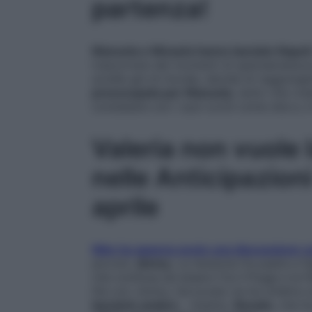
partenza!
Manuela e Micaela hanno lasciato Napoli
trascorrere dei momenti di spensieratezza
sorelle giù di morale, decide di raggiung
preoccupata per Manuela
, tanto che cre
constatare con i suoi occhi come stia e, i
Valeria non vuole 
nelle Anticipazioni
aprile
Niko ha appena avuto una discussione c
piccolo
Jimmy
. La tensione fra padre e fi
che continua ad esserci fra il Poggi e la
lite con Jimmy, l’avvocato ne ha un’altra
lasciarlo andare
… Intanto,
Renato
, che h