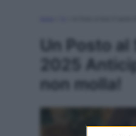
Home
»
TV
»
Un Posto al Sole 21 aprile 2
Un Posto al 
2025 Anticip
non molla!