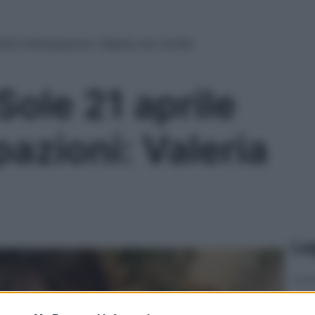
025 Anticipazioni: Valeria non molla!
Sole 21 aprile
azioni: Valeria
Le