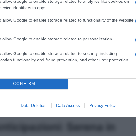
o allow Google to enable storage related to analytics like cookies on
ntrarsi
. Come se non bastasse,
il primo
ha un altro
evice identifiers in apps.
 non vuole lasciarlo andare. Nel frattempo,
Renato
,
ttima di uno scherzo crudele
… Ma scopriamo
o allow Google to enable storage related to functionality of the website
e
anticipazioni
della
puntata
che andrà in onda
o allow Google to enable storage related to personalization.
nelle Anticipazioni
o allow Google to enable storage related to security, including
1 aprile
cation functionality and fraud prevention, and other user protection.
ere la parola “fine” al suo matrimonio con Guido e a
ti, ora i due sono pronti addirittura a godersi un bel
CONFIRM
empo, il vigile non sembra altrettanto felice.
Del Bue
t’ultimo si stia rendendo conto che sente
e, quindi, nutra ancora un forte sentimento nei suoi
Data Deletion
Data Access
Privacy Policy
nticipazioni: Serena in