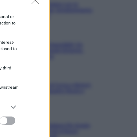
3 Serie TV da Vedere con la
Famiglia a Natale: Intrattenimento
per Tutte le Età
sonal or
ection to
Film
nterest-
8 Film Musicali Imperdibili: Da
closed to
Broadway al Grande Schermo,
Ritmo e Passione
 third
Film
I 5 Migliori Film di Corsa e Motori:
Downstream
Adrenalina su Quattro Ruote e
Sfide Estreme
er and store
to grant or
Serie TV
ed purposes
Le 10 Serie TV Italiane Più Amate
di Sempre: Dai Cult ai Nuovi
Successi Nazionali