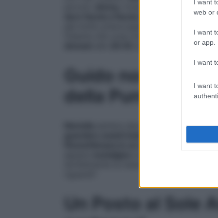
I want t
piccolo
Jimmy
, invece,
continuano a sco
web or d
duro faccia a faccia con Valeria
, la quale
già molto preoccupato, potrebbe finire
vi
I want t
insieme che cosa rivelano nel dettaglio l
or app.
domani
alle
20:45
su
Rai 3
.
I want t
Guido nostalgico, 
I want t
della Puntata del 2
authenti
Mariella
sembra davvero
convinta
a mett
guardare avanti insieme a Mimmo
. Infat
finesettimana in un agriturismo
. Al cont
appare
nostalgico
come non mai. Che ques
terribilmente la mancanza dell’Altieri e ch
riguardi?
Un Posto al Sole A