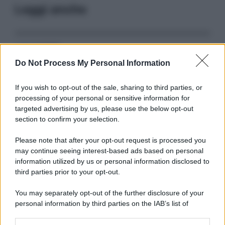
Leggi anche
Serie TV
Do Not Process My Personal Information
3 Serie TV da Vedere con la Famiglia a
Natale: Intrattenimento per Tutte le Età
If you wish to opt-out of the sale, sharing to third parties, or
processing of your personal or sensitive information for
targeted advertising by us, please use the below opt-out
Film
section to confirm your selection.
8 Film Musicali Imperdibili: Da
Broadway al Grande Schermo, Ritmo e
Please note that after your opt-out request is processed you
Passione
may continue seeing interest-based ads based on personal
information utilized by us or personal information disclosed to
third parties prior to your opt-out.
Film
You may separately opt-out of the further disclosure of your
I 5 Migliori Film di Corsa e Motori:
personal information by third parties on the IAB’s list of
Adrenalina su Quattro Ruote e Sfide
downstream participants.
Estreme