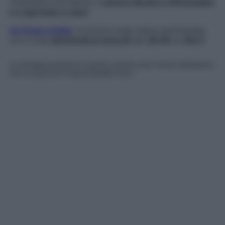
rinunciare a De Santis: è
ancora decisa a rintracciarlo
e a riportarlo a casa
!
Un Posto al Sole
, la storica soap opera partenopea,
va in onda
dal lunedì al venerdì
alle
20:45
su
Rai 3
.
Le immagini presenti in questo articolo sono fornite dall’editore,
che ne assume la responsabilità d’uso.