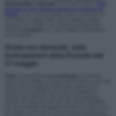
fiducia di Niko e Manuela
. Ce la farà? Intanto,
Viola
ha avuto un duro faccia a faccia con la mamma di
Matteo
, e nel corso di questo acceso confronto ha
commesso un passo falso che potrebbe costarle
davvero caro. Infatti, il suo errore potrebbe farle
avere dei
problemi
con i suoi colleghi e soprattutto
con il preside…
Giulia non demorde, nelle
Anticipazioni della Puntata del
27 maggio
Giulia
continua ad essere
in pena per
la partenza
improvvisa di
Luca
. La donna soffre ancora molto per
essersi dovuta separare dall’amato, senza avere
neanche la possibilità di provare a trattenerlo o
quantomeno salutarlo. Per fortuna, la Poggi può
contare sul supporto dei suoi cari. Grazie all’affetto
che sta ricevendo da parenti ed amici, la rossa sta un
po’ meglio, anche se non ha la minima intenzione di