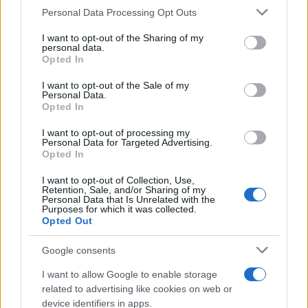
Personal Data Processing Opt Outs
This information may also be disclosed by us to third parties
on the IAB’s List of Downstream Participants that may further
Serie TV
I want to opt-out of the Sharing of my
disclose it to other third parties.
personal data.
Le 10 Serie TV Italiane Più Amate di
Opted In
Sempre: Dai Cult ai Nuovi Successi
Please note that this website/app uses one or more Google
Nazionali
services and may gather and store information including but
I want to opt-out of the Sale of my
Personal Data.
not limited to your visit or usage behaviour. You may click to
Opted In
grant or deny consent to Google and its third-party tags to
use your data for below specified purposes in below Google
I want to opt-out of processing my
consent section.
Personal Data for Targeted Advertising.
Opted In
I want to opt-out of Collection, Use,
Retention, Sale, and/or Sharing of my
Personal Data that Is Unrelated with the
Purposes for which it was collected.
Opted Out
Google consents
I want to allow Google to enable storage
related to advertising like cookies on web or
device identifiers in apps.