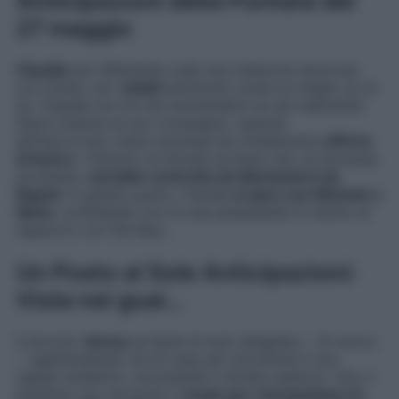
Anticipazioni della Puntata del
27 maggio
Claudia
sta riflettendo sulla sua relazione amorosa
con Guido, ed i
dubbi
sembrano avere la meglio su di
lei. Claudia non fa che domandarsi se sia realmente
felice insieme al suo compagno, quando
all’improvviso viene sorpresa da un’allettante
offerta
di lavoro
. Tuttavia, la bionda sa bene che, se dovesse
accettare,
sarebbe costretta ad allontanarsi da
Napoli
. A questo punto, Claudia
si apre con Michele e
Silvia
, confidando loro le sue perplessità in merito al
rapporto con Del Bue…
Un Posto al Sole Anticipazioni:
Viola nei guai…
Il piccolo
Jimmy
sa bene di aver sbagliato – di nuovo
-, sgattaiolando via di casa per incontrare il suo
rapper preferito, nonostante il divieto paterno. Ora, il
bambino sta cercando il
modo per riconquistare la