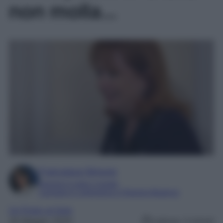
non molla…
Francesca Simone
Esperta in soap e gossip
Laureata in Letteratura e Filologia Moderna
Un Posto al Sole
26 Maggio 2025
Lettura: 3 minuti