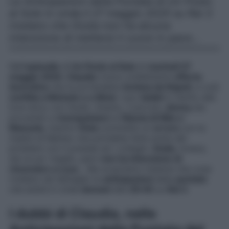
Le Anticipazioni della Puntata di Un Posto
al Sole in onda il 27 maggio 2025 su Rai 3
rivelano che Giulia non ha alcuna
intenzione di mettersi il cuore in pace…
Nell’
episodio
di
Un Posto al Sole
di
martedì 27
maggio 2025
,
Claudia
riceve un’allettante
offerta
lavorativa
che la porterebbe
lontana da Napoli
, e così
confida a Michele e a Silvia
i suoi
dubbi
in merito alla
love story con Guido. Intanto, il piccolo
Jimmy
sta
provando a
riconquistare
la
fiducia di Niko e
Manuela
, mentre
Viola
commette un
errore
con la
madre di Matteo che potrebbe farle avere dei
problemi con il preside ed i colleghi.
Giulia
, invece,
sta un po’ meglio, però
non ha intenzione di
rinunciare a Luca
… Ma scopriamo insieme che cosa
rivelano nel dettaglio le
anticipazioni
della
puntata
che andrà in onda
domani
alle
20:45
su
Rai 3
.
I dubbi di Claudia, nelle