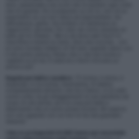
simo, passionale e ha occhi che mi parlano ogni volta
che mi guarda. Poi è preparato su tut-to, non c’è un
argomento su cui non riesca ad argomentare. Ha
delicatezza, garbo. Da lontano mi sembrava un
ragazzotto, giovane. Poi visto da vicino durante un
ballo gli ho chiesto: “Ma tu da dove salti fuori?
In
macchina e tenersi la mano, farsi una coccola… con
lui sono tornata indietro di 30 anni, quando stavo con
il mio primo amore. Penso che ci sia mia nonna a
vegliare su di me. È stata lei a farmi ritrovare un
amore così
“.
Seguita poi dall’ex cavaliere
: “
È ironica, è dolce, è
stupenda, è coccolosa, tenerissima. Si dedica
completamente all’uomo che ha a fianco. lo la vedo
come Lolita, ha gli atteggiamenti di una bambina nel
corpo di una donna, ed è la cosa più bella e
disarmante che un uomo possa trovare. Mi osserva
con uno sguardo con cui non mi ha mai guardato
nessuna
“.
I due ex protagonisti di U&D hanno poi raccontato
com’è stata la prima notte insieme
: “
Eravamo al