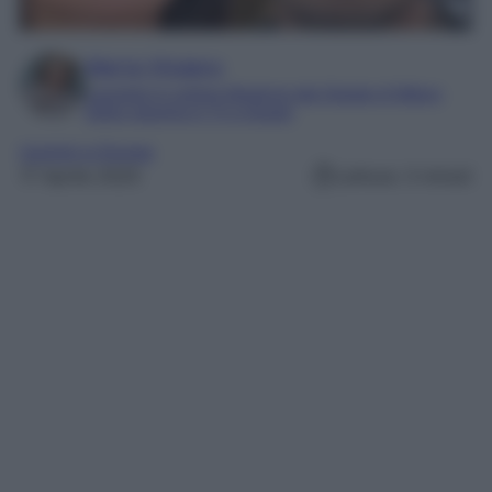
Marta Vitulano
Laureata in Lettere Moderne alla Statale di Milano
Editor esperta in TV e Gossip
Uomini e Donne
17 Aprile 2025
Lettura: 3 minuti