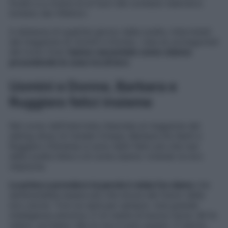
fondo e a viversi al di fuori del contesto televisivo
lontano dai riflettori.
A distanza di qualche giorno dalla scelta, intervistati
dal magazine di Uomini e Donne, i due ex protagonisti
del trono Over
hanno raccontato come stanno
procedendo le cose tra di loro
.
Uomini e Donne, Barbara e
Ruggiero felici insieme
Nel corso dell’intervista rilasciata al magazine del
dating show di Canale Cinque, Barbara De Santi e
Ruggiero D’Andrea si sono detti felici più che mai
della scelta fatta e di come stanno vivendo la loro
relazione.
La prima a prendere la parola è stata l’ex dama
che
sembrerebbe essere più che sicura del futuro della
loro storia: “
Con lui sarà per sempre. Una grande
intelligenza emotiva. E mi mette di buonu-more. Mi fa
ridere, sorridere. Ma lui non è solo questo. È dolcis-