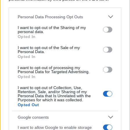
Adrenalina su Quattro Ruote e Sfide
downstream participants.
Estreme
Personal Data Processing Opt Outs
This information may also be disclosed by us to third parties
on the IAB’s List of Downstream Participants that may further
Serie TV
I want to opt-out of the Sharing of my
disclose it to other third parties.
personal data.
Le 10 Serie TV Italiane Più Amate di
Opted In
Sempre: Dai Cult ai Nuovi Successi
Please note that this website/app uses one or more Google
Nazionali
services and may gather and store information including but
I want to opt-out of the Sale of my
Personal Data.
not limited to your visit or usage behaviour. You may click to
Opted In
grant or deny consent to Google and its third-party tags to
use your data for below specified purposes in below Google
I want to opt-out of processing my
consent section.
Personal Data for Targeted Advertising.
Opted In
I want to opt-out of Collection, Use,
Retention, Sale, and/or Sharing of my
Personal Data that Is Unrelated with the
Purposes for which it was collected.
Opted Out
Google consents
I want to allow Google to enable storage