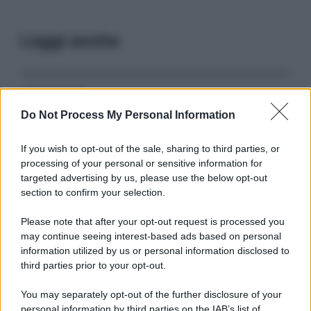
Leggi anche
Serie TV
Do Not Process My Personal Information
3 Serie TV da Vedere con la Famiglia a
Natale: Intrattenimento per Tutte le Età
If you wish to opt-out of the sale, sharing to third parties, or
processing of your personal or sensitive information for
targeted advertising by us, please use the below opt-out
Film
section to confirm your selection.
8 Film Musicali Imperdibili: Da
Broadway al Grande Schermo, Ritmo e
Please note that after your opt-out request is processed you
Passione
may continue seeing interest-based ads based on personal
information utilized by us or personal information disclosed to
third parties prior to your opt-out.
Film
You may separately opt-out of the further disclosure of your
I 5 Migliori Film di Corsa e Motori:
personal information by third parties on the IAB’s list of