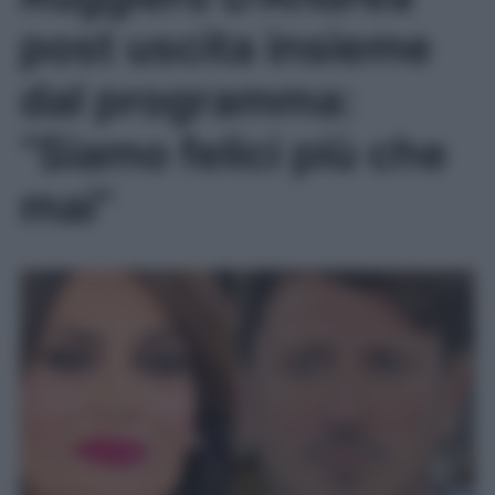
post uscita insieme
dal programma:
“Siamo felici più che
mai”