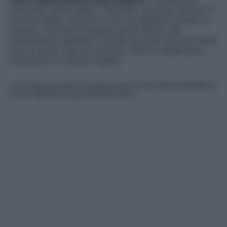
ristorante. Gli ho detto: “Sei bello, ma tanto tamarro!”.
Lui si è seduto accanto a me, e lì abbiamo iniziato a
baciarci…Arrivati in camera, gli ho detto: “Mi
raccomando, delicato!”. Era da due anni che non stavo
con un uomo. Non ho dormito. Avevo il batticuore,
l’emozione mi teneva sveglia
“.
Le immagini presenti in questo articolo sono fornite dall’editore,
che ne assume la responsabilità d’uso.