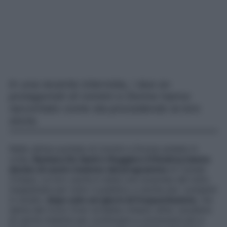
In una recente intervista, i due ex
protagonisti di Uomini e Donne hanno
raccontato come sta procedendo la loro
storia.
Nelle ultime puntate di Uomini e Donne andate in
onda,
Barbara De Santi e Ruggiero D’Andrea hanno
deciso di uscire insieme dal programma
di Canale
Cinque. La loro uscita è stata una sorpresa del tutto
inaspettata per tutto il pubblico e anche per i presenti
in studio:
dopo solo sei giorni di frequentazione
, l’ex
dama del trono Over avrebbe chiesto all’ex cavaliere
di uscire insieme per continuare a conoscersi più a