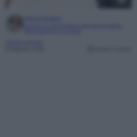
Marta Vitulano
Laureata in Lettere Moderne alla Statale di Milano
Editor esperta in TV e Gossip
Uomini e Donne
8 Febbraio 2025
Lettura: 2 minuti