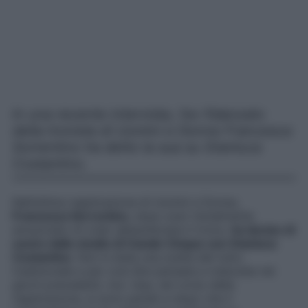
In una recente intervista, l’ex fidanzato
della tronista di Uomini e Donne Francesca
Sorrentino ha detto la sua su Gianluca
Costantino.
Nell’ultima registrazione di Uomini e Donne,
Francesca Sorrentino
, dopo aver inizialmente
annunciato di voler abbandonare il trono,
ha deciso di
uscire dallo studio di Canale Cinque con Gianluca
Costantino
. Non è stata una scelta del tutto
tradizionale e per così dire pensata e maturata nei
giorni precedenti, ma i due, nel corso della
registrazione, si sono parlati e dopo che il