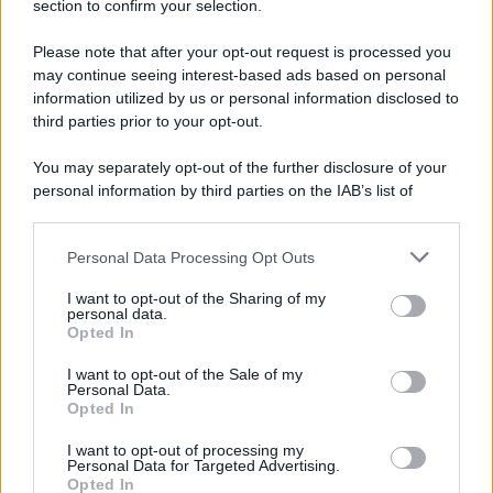
section to confirm your selection.
8 Film Musicali Imperdibili: Da
Broadway al Grande Schermo, Ritmo e
Please note that after your opt-out request is processed you
Passione
may continue seeing interest-based ads based on personal
information utilized by us or personal information disclosed to
third parties prior to your opt-out.
Film
You may separately opt-out of the further disclosure of your
I 5 Migliori Film di Corsa e Motori:
personal information by third parties on the IAB’s list of
Adrenalina su Quattro Ruote e Sfide
downstream participants.
Estreme
Personal Data Processing Opt Outs
This information may also be disclosed by us to third parties
on the IAB’s List of Downstream Participants that may further
Serie TV
I want to opt-out of the Sharing of my
disclose it to other third parties.
personal data.
Le 10 Serie TV Italiane Più Amate di
Opted In
Sempre: Dai Cult ai Nuovi Successi
Please note that this website/app uses one or more Google
Nazionali
services and may gather and store information including but
I want to opt-out of the Sale of my
Personal Data.
not limited to your visit or usage behaviour. You may click to
Opted In
grant or deny consent to Google and its third-party tags to
use your data for below specified purposes in below Google
I want to opt-out of processing my
consent section.
Personal Data for Targeted Advertising.
Opted In