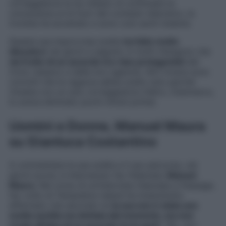
corteggiatore le ha chiesto di continuare la
conoscenza al di fuori del contesto televisivo, la
tronista ha accettato e sono così usciti insieme.
Questa sua improvvisa scelta
ha fatto molto
discutere
nei giorni a seguire: in molti ritengono che
sia frutto di un accordo tra i due protagonisti
del
trono classico e delle loro agenzie. Altri invece sono
convinti che la ragazza abbia scelto solo perché
rimasta con un solo corteggiatore (l’altro, Gianmarco,
lo aveva eliminato pochi minuti prima).
Uomini e Donne, Manuel Maura
su Gianluca Costantino
A commentare la sua scelta e il suo percorso, nei
giorni scorsi, è intervenuto l’ex fidanzato
Manuel
Maura
. Nel corso di un’intervista rilasciata a
Fanpage
,
l’ex volto di Temptation Island ha innanzitutto
affermato che secondo lui
la sua non è stata una
scelta sentita ma dettata dal momento, ma non
crede all’idea di un accordo tra le parti
: “
No, non