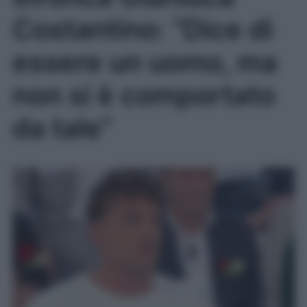
Costantino: “Dice di
essere un uomo, ma
non si è comportato
da tale”