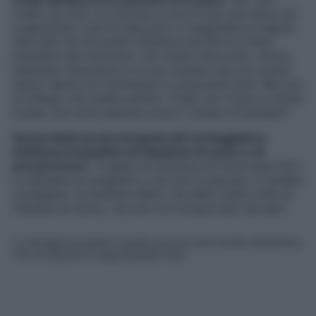
credo sia così. La conosco e non è una che riesce ad
organizzare cose di nascosto o trasgredire le regole.
Secondo me ha scelto Gianluca perché si è fatta
prendere dal momento, non erano d’accordo. Aveva
eliminato Gianmarco e le era rimasto solo lui, quindi
hanno deciso di continuare a conoscersi fuori. Ma non
la ritengo una scelta sentita. Credo non fosse a mente
lucida, non avrà neanche avuto il tempo di pensare
“.
Ha poi detto la sua sul gesto del corteggiatore
Gianluca Costantino di chiederle di uscire e di
provarci fuori
: “
Il gesto di Gianluca di rincorrerla fuori
e chiederle di sceglierlo a me non è piaciuto. È andato
a pregarla, correndole dietro, ha detto tante volte di
ritenersi un uomo, ma non si è comportato da tale
“.
Le immagini presenti in questo articolo sono fornite dall’editore,
che ne assume la responsabilità d’uso.