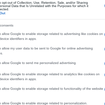
o opt-out of Collection, Use, Retention, Sale, and/or Sharing
ersonal Data that Is Unrelated with the Purposes for which it
lected.
Out
e di Milano
consents
Lettura: 2 minuti
o allow Google to enable storage related to advertising like cookies on
evice identifiers in apps.
o allow my user data to be sent to Google for online advertising
s.
to allow Google to send me personalized advertising.
o allow Google to enable storage related to analytics like cookies on
evice identifiers in apps.
o allow Google to enable storage related to functionality of the website
o allow Google to enable storage related to personalization.
ina Cipollari è scoppiata a ridere in