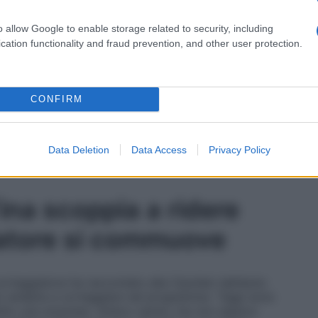
ore si stava commuovendo.
o allow Google to enable storage related to security, including
cation functionality and fraud prevention, and other user protection.
va tronista di Uomini e Donne
e nel corso di queste
ggiatori pronti a corteggiarla e a scoprire se
CONFIRM
a, Maria De Filippi ha mostrato
la sua esterna con il
 a mangiare in un ristorante molto elegante e durante
cito a trattenere le lacrime.
Immediata (ed alquanto
Data Deletion
Data Access
Privacy Policy
onista
del dating show di Canale Cinque che,
 a ridere.
ina scoppia a ridere
iatore si commuove
 corteggiatore ha raccontato alla Cipollari dell’aiuto
er andarla a corteggiare nel programma: “
Oggi sono
atto una sorpresa. Volevo venire, ma non sapevo