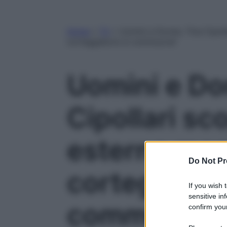
Home
»
TV
»
Uomini e Donne, Tina Cipolla
corteggiatore si commuove!
Uomini e Do
Cipollari sc
esterna ment
Do Not Pr
corteggiator
If you wish 
sensitive in
commuove!
confirm your