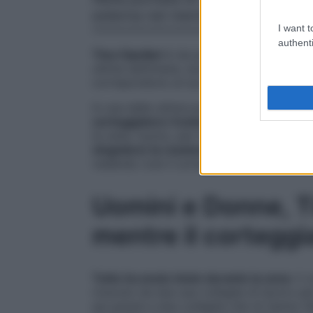
esterna nel mentre il corteggiat
I want t
authenti
Tina Cipollari
è da poco diventata
la nuo
ultime settimane, sono scesi diversi corte
corrispondono al suo uomo ideale.
In una delle ultime puntate andate in ond
corteggiatore Cosimo
. I due sono andati
la cena, l’uomo, per l’emozione, non è rius
singolare) la reazione della storica opini
vedendo così il corteggiatore, è scoppiata
Uomini e Donne, T
mentre il cortegg
Tutto ha avuto inizio durante la cena
: il
ricevuto da due sue colleghe di lavoro p
qui grazie a due colleghe che mi hanno f