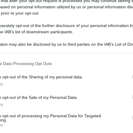
 that after your opt-out request is processed you may continue seeing i
ased on personal information utilized by us or personal information dis
 prior to your opt-out.
rately opt-out of the further disclosure of your personal information by
he IAB’s list of downstream participants.
tion may also be disclosed by us to third parties on the IAB’s List of 
 that may further disclose it to other third parties.
 that this website/app uses one or more Google services and may gath
l Data Processing Opt Outs
including but not limited to your visit or usage behaviour. You may click 
 to Google and its third-party tags to use your data for below specifi
o opt-out of the Sharing of my personal data.
ogle consent section.
In
o opt-out of the Sale of my Personal Data.
In
to opt-out of processing my Personal Data for Targeted
ing.
In