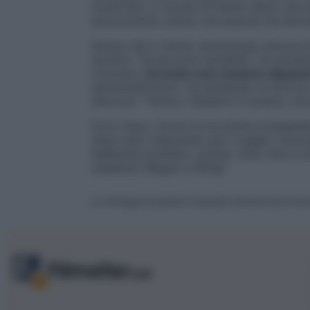
come fare. A scuola mi hanno detto che a
emozionante, penso che quando fai del ben
Parole che lo hanno emozionato ancora di 
lacrime: “
Scusa sono sensibile
“, ha esclam
contrario,
ha avuto una reazione alquant
sdrammatizzare
“, ha esclamato la storic
discorso: “
Volevo chiederti il numero, ma
Poco dopo, l’uomo le ha anche consegnato 
dopo aver ringraziato per il regalo, ha p
bellissimo pensiero, grazie. Visto che si
weekend. Magari a Parigi
“.
Le immagini presenti in questo articolo sono forn