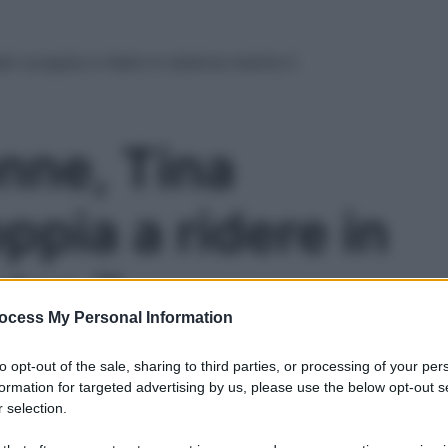
ri scoppia a ridere in esterna mentre il
nne, Tina
oppia a ridere in
re il
ocess My Personal Information
e si
Le
to opt-out of the sale, sharing to third parties, or processing of your per
formation for targeted advertising by us, please use the below opt-out s
 selection.