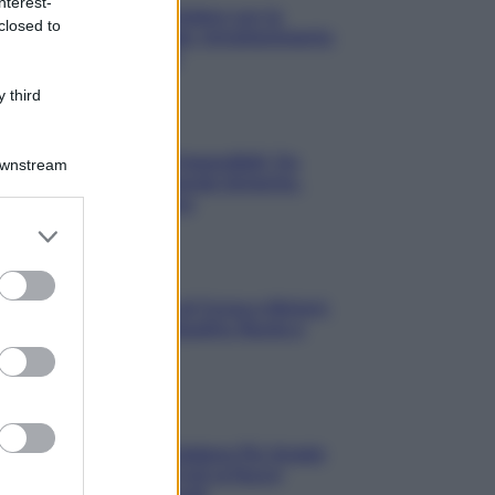
nterest-
3 Serie TV da Vedere con la
closed to
Famiglia a Natale: Intrattenimento
per Tutte le Età
 third
Film
8 Film Musicali Imperdibili: Da
Downstream
Broadway al Grande Schermo,
Ritmo e Passione
er and store
to grant or
ed purposes
Film
I 5 Migliori Film di Corsa e Motori:
Adrenalina su Quattro Ruote e
Sfide Estreme
Serie TV
Le 10 Serie TV Italiane Più Amate
di Sempre: Dai Cult ai Nuovi
Successi Nazionali