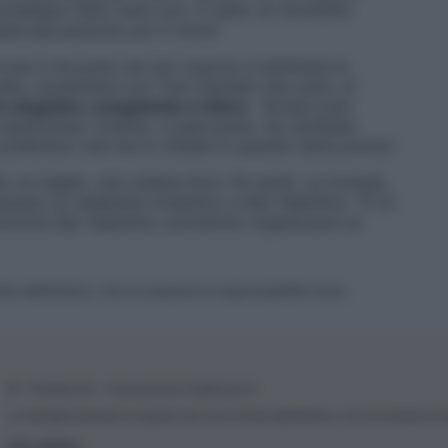
vrebbero fatto tutto loro. È stato un momento
e alle persone, poi ti torna
“.
più a tal punto da non riuscire a trattenere le
ato, scusandosi con Tina Cipollari che, però, al
o singolare, scoppiando a ridere
. “
Scusa è per
a opinionista. Cosimo, a quel punto, ha cambiato
 preferisco che me lo chieda tu quando sarai pronta
“.
un regalo, una collana d’oro 18 carati. La tronista,
roposto un weekend romantico a San Valentino: “
È un
 avvicina San Valentino, potremmo organizzare un
ite dall’editore, che ne assume la responsabilità d’uso.
© – Filmeter.net – Coming Soon Pubblicità srl
Le immagini presenti su questo sito sono fornite dall’editore, che ne assume la r
Chi siamo