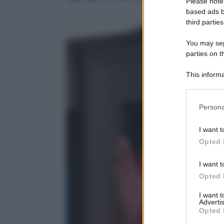
Please note
based ads b
third parties
You may sepa
parties on t
This informa
Participants
Please note
Persona
information 
deny consent
I want t
in below Go
Opted 
I want t
Opted 
I want 
Advertis
Opted 